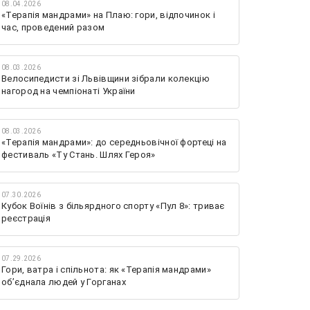
08.04.2026
«Терапія мандрами» на Плаю: гори, відпочинок і
час, проведений разом
08.03.2026
Велосипедисти зі Львівщини зібрали колекцію
нагород на чемпіонаті України
08.03.2026
«Терапія мандрами»: до середньовічної фортеці на
фестиваль «Ту Стань. Шлях Героя»
07.30.2026
Кубок Воїнів з більярдного спорту «Пул 8»: триває
реєстрація
07.29.2026
Гори, ватра і спільнота: як «Терапія мандрами»
об’єднала людей у Горганах