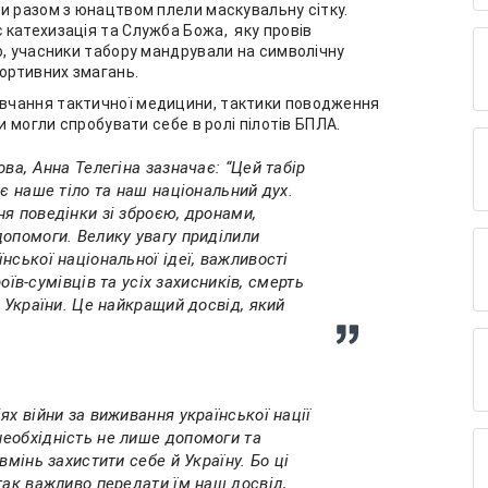
и разом з юнацтвом плели маскувальну сітку.
 катехизація та Служба Божа, яку провів
о, учасники табору мандрували на символічну
портивних змагань.
вчання тактичної медицини, тактики поводження
и могли спробувати себе в ролі пілотів БПЛА.
ва, Анна Телегіна зазначає: “Цей табір
ує наше тіло та наш національний дух.
я поведінки зі зброєю, дронами,
опомоги. Велику увагу приділили
нської національної ідеї, важливості
роїв-сумівців та усіх захисників, смерть
ю України. Це найкращий досвід, який
ях війни за виживання української нації
еобхідність не лише допомоги та
вмінь захистити себе й Україну. Бо ці
так важливо передати їм наш досвід,