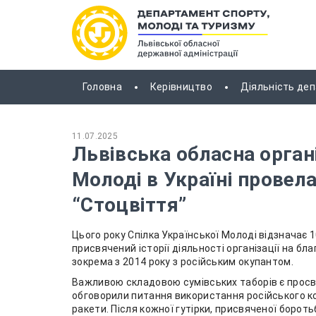
Головна
Керівництво
Діяльність де
11.07.2025
Львівська обласна органі
Молоді в Україні провела
“Стоцвіття”
Цього року Спілка Української Молоді відзначає 10
присвячений історії діяльності організації на бла
зокрема з 2014 року з російським окупантом.
Важливою складовою сумівських таборів є просв
обговорили питання використання російського ко
ракети. Після кожної гутірки, присвяченої бороть