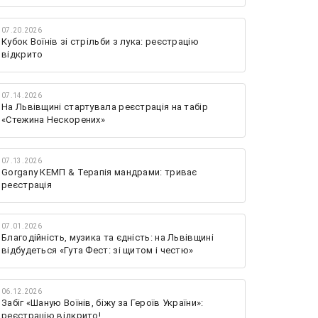
07.20.2026
Кубок Воїнів зі стрільби з лука: реєстрацію
відкрито
07.14.2026
На Львівщині стартувала реєстрація на табір
«Стежина Нескорених»
07.13.2026
Gorgany КЕМП & Терапія мандрами: триває
реєстрація
07.01.2026
Благодійність, музика та єдність: на Львівщині
відбудеться «Гута Фест: зі щитом і честю»
06.12.2026
Забіг «Шаную Воїнів, біжу за Героїв України»:
реєстрацію відкрито!