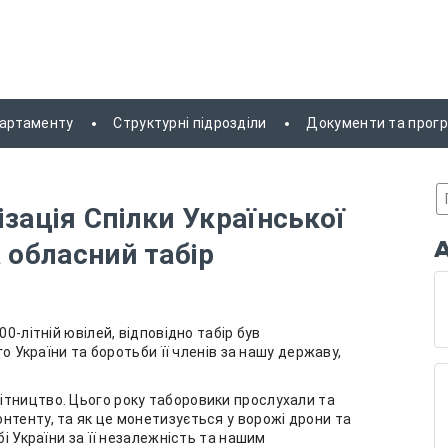
партаменту
Структурні підрозділи
Документи та прог
зація Спілки Української
 обласний табір
0-літній ювілей, відповідно табір був
го України та боротьби її членів за нашу державу,
ітництво. Цього року таборовики прослухали та
нтенту, та як це монетизується у ворожі дрони та
бі України за її незалежність та нашим