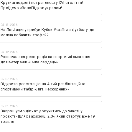
Крутиш педалі і потрапляєш у XVI століття!
Проїдемо «ВелоПідкову» разом!
05.13.2026
На Львівщину прибув Кубок України з футболу: де
можна побачити трофей?
05.12.2026
Розпочалася реєстрація на спортивні змагання
для ветеранів «Сила сердець»
05.07.2026
Відкрито реєстрацію на 4-тий реабілітаційно-
спортивний табір «Ліга Нескорених»
05.01.2026
Запрошуємо дівчат долучитись до участі у
проєкті «Шлях захисниці 2.0», який стартує вже 19
травня