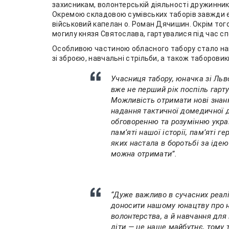
захисникам, волонтерській діяльності дружинник
Окремою складовою сумівських таборів завжди є
військовий капелан о. Роман Дячишин. Окрім тог
могилу князя Святослава, гартувалися під час с
Особливою частиною обласного табору стало на
зі зброєю, навчальні стрільби, а також таборовик
Учасниця табору, юначка зі Льво
вже не перший рік поспіль гарт
Можливість отримати нові знанн
надання тактичної домедичної д
обговоренню та розумінню украї
памʼяті нашої історії, памʼяті ге
яких настала в боротьбі за іде
можна отримати”.
“Дуже важливо в сучасних реалі
доносити нашому юнацтву про н
волонтерства, а й навчання для 
діти — це наше майбутнє, тому 