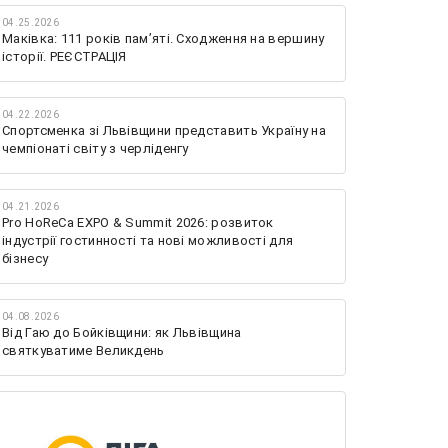
04.25.2026
Маківка: 111 років пам’яті. Сходження на вершину
історії. РЕЄСТРАЦІЯ
04.22.2026
Спортсменка зі Львівщини представить Україну на
чемпіонаті світу з черліденгу
04.21.2026
Pro HoReCa EXPO & Summit 2026: розвиток
індустрії гостинності та нові можливості для
бізнесу
04.08.2026
Від Гаю до Бойківщини: як Львівщина
святкуватиме Великдень