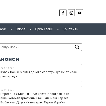
рами
Спорт
Організації
Контакти
Анонси
07.30.2026
Кубок Воїнів з більярдного спорту «Пул 8»: триває
реєстрація
07.22.2026
Втретє на Львівщині: відкрито реєстрацію на
військово-патріотичний вишкіл імені Тараса
Бобанича, Друга «Хаммера», Героя України