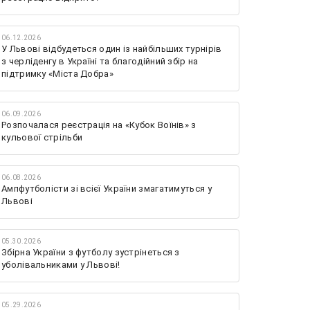
06.12.2026
У Львові відбудеться один із найбільших турнірів
з черліденгу в Україні та благодійний збір на
підтримку «Міста Добра»
06.09.2026
Розпочалася реєстрація на «Кубок Воїнів» з
кульової стрільби
06.08.2026
Ампфутболісти зі всієї України змагатимуться у
Львові
05.30.2026
Збірна України з футболу зустрінеться з
уболівальниками у Львові!
05.29.2026