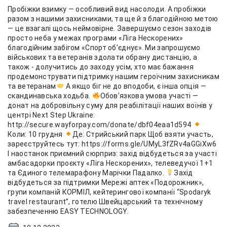
Пробіжки взимку — особливий вид насолоди. А пробіжки
разом з нашими захисниками, та ще й з благодійною метою
— це взагалі щось неймовірне. Завершуємо сезон заходів
просто неба у межах програми «Ліга Нескорених»
благодійним забігом «Спорт обʼєднує». Ми запрошуємо
військових та ветеранів здолати обрану дистанцію, а
також - долучитись до заходу усім, хто має бажання
продемонструвати підтримку нашим героїчним захисникам
та ветеранам
А якщо біг не до вподоби, є інша опція —
скандинавська ходьба.
Обовʼязкова умова участі —
донат на добровільну суму для реабілітації наших воїнів у
центрі Next Step Ukraine:
http://secure.wayforpay.com/donate/dbf04eaa1d594
Коли: 10 грудня
Де: Стрийський парк Щоб взяти участь,
зареєструйтесь тут: https://forms.gle/UMyL3fZRv4aGGiXw6
І наостанок приємний сюрприз: захід відбудеться за участі
амбасадорки проєкту «Ліга Нескорених», телеведучої 1+1
та Єдиного телемарафону Марічки Падалко.
Захід
відбудеться за підтримки Мережі аптек «Подорожник»,
групи компаній КОРМІЛ, кейтерингової компанії “Spodaryk
travel restaurant”, готелю Швейцарський та технічному
забезпеченню EASY TECHNOLOGY.