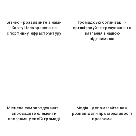
Бізнес - розвивайте з нами
Громадські організації -
Карту Нескореного та
організовуйте тренування та
спортивну інфраструктуру
змагання з нашою
підтримкою
Місцеве самоврядування -
Медіа - допомагайте нам
впровадьте елементи
розповідати про можливості
програми у своїй громаді
програми