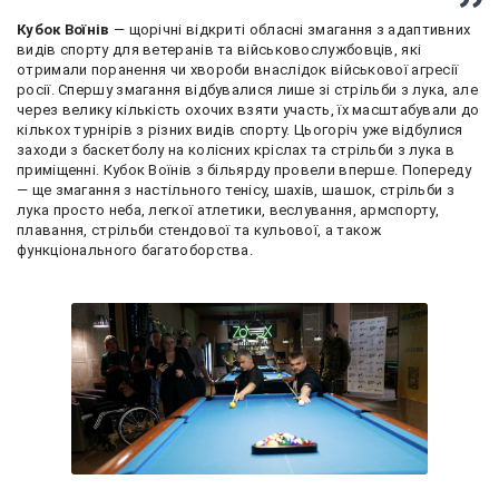
Кубок Воїнів
— щорічні відкриті обласні змагання з адаптивних
видів спорту для ветеранів та військовослужбовців, які
отримали поранення чи хвороби внаслідок військової агресії
росії. Спершу змагання відбувалися лише зі стрільби з лука, але
через велику кількість охочих взяти участь, їх масштабували до
кількох турнірів з різних видів спорту. Цьогоріч уже відбулися
заходи з баскетболу на колісних кріслах та стрільби з лука в
приміщенні. Кубок Воїнів з більярду провели вперше. Попереду
— ще змагання з настільного тенісу, шахів, шашок, стрільби з
лука просто неба, легкої атлетики, веслування, армспорту,
плавання, стрільби стендової та кульової, а також
функціонального багатоборства.