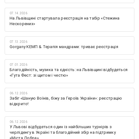
07.14.2026
На Львівщині стартувала реєстрація на табір «Стежина
Нескорених»
07.13.2026
Gorgany КЕМП & Терапія мандрами: триває реєстрація
07.01.2026
Благодійність, музика та єдність: на Львівщині відбудеться
«Гута Фест: зі щитом і честю»
06.12.2026
Забіг «Шаную Воїнів, біжу за Героїв України»: реєстрацію
відкрито!
06.12.2026
У Львові відбудеться один із найбільших турнірів з
черліденгу в Україні та благодійний збір на підтримку
«Міста Добра»