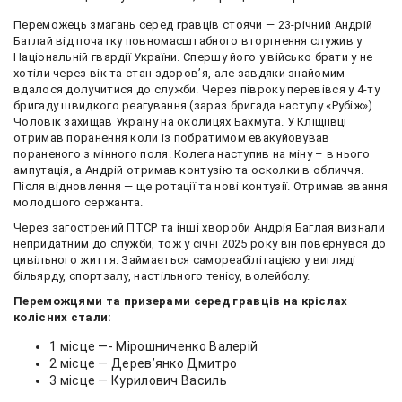
Переможець змагань серед гравців стоячи — 23-річний Андрій
Баглай від початку повномасштабного вторгнення служив у
Національній гвардії України. Спершу його у військо брати у не
хотіли через вік та стан здоровʼя, але завдяки знайомим
вдалося долучитися до служби. Через півроку перевівся у 4-ту
бригаду швидкого реагування (зараз бригада наступу «Рубіж»).
Чоловік захищав Україну на околицях Бахмута. У Кліщіївці
отримав поранення коли із побратимом евакуйовував
пораненого з мінного поля. Колега наступив на міну – в нього
ампутація, а Андрій отримав контузію та осколки в обличчя.
Після відновлення — ще ротації та нові контузії. Отримав звання
молодшого сержанта.
Через загострений ПТСР та інші хвороби Андрія Баглая визнали
непридатним до служби, тож у січні 2025 року він повернувся до
цивільного життя. Займається самореабілітацією у вигляді
більярду, спортзалу, настільного тенісу, волейболу.
Переможцями та призерами серед гравців на кріслах
колісних стали:
1 місце —- Мірошниченко Валерій
2 місце — Дерев’янко Дмитро
3 місце — Курилович Василь