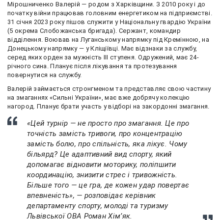
Мірошниченко Валерій — родом з Харківщини. З 2010 року і до
початку війни працював головним енергетиком на підприємстві.
31 січня 2023 року пішов служити у Національну гвардію України
(5 окрема Слобожанська бригада). Сержант, командир
відділення. Воював на Луганському напрямку під Кремінною, на
Донецькому напрямку — у Кліщіївці. Має відзнаки за службу,
серед яких орден за мужність ІІІ ступеня. Одружений, має 24-
річного сина. Планує після лікування та протезування
повернутися на службу.
Валерій займається стронгменом та представляє свою частину
на змаганнях «Сильні України», має вже добрячу колекцію
нагород. Планує брати участь у відборі на закордонні змагання.
«Цей турнір — не просто про змагання. Це про
точність замість тривоги, про концентрацію
замість болю, про спільність, яка лікує. Чому
більярд? Це адаптивний вид спорту, який
допомагає відновити моторику, поліпшити
координацію, знизити стрес і тривожність.
Більше того — це гра, де кожен удар повертає
впевненість», — розповідає керівник
департаменту спорту, молоді та туризму
Львівської ОВА Роман Хімʼяк.