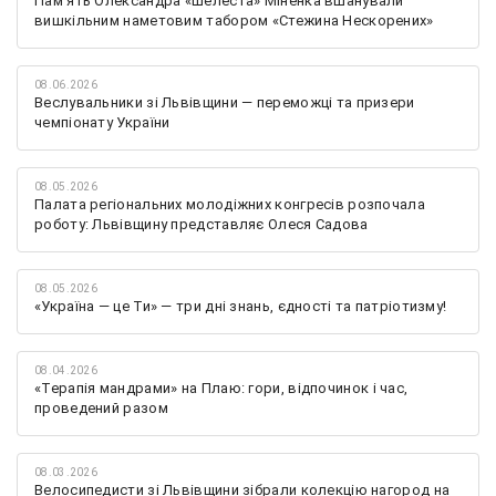
Памʼять Олександра «Шелеста» Міненка вшанували
вишкільним наметовим табором «Стежина Нескорених»
08.06.2026
Веслувальники зі Львівщини — переможці та призери
чемпіонату України
08.05.2026
Палата регіональних молодіжних конгресів розпочала
роботу: Львівщину представляє Олеся Садова
08.05.2026
«Україна — це Ти» — три дні знань, єдності та патріотизму!
08.04.2026
«Терапія мандрами» на Плаю: гори, відпочинок і час,
проведений разом
08.03.2026
Велосипедисти зі Львівщини зібрали колекцію нагород на