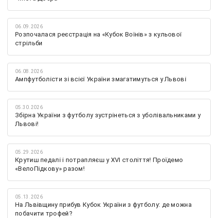
06.09.2026
Розпочалася реєстрація на «Кубок Воїнів» з кульової
стрільби
06.08.2026
Ампфутболісти зі всієї України змагатимуться у Львові
05.30.2026
Збірна України з футболу зустрінеться з уболівальниками у
Львові!
05.29.2026
Крутиш педалі і потрапляєш у XVI століття! Проїдемо
«ВелоПідкову» разом!
05.13.2026
На Львівщину прибув Кубок України з футболу: де можна
побачити трофей?