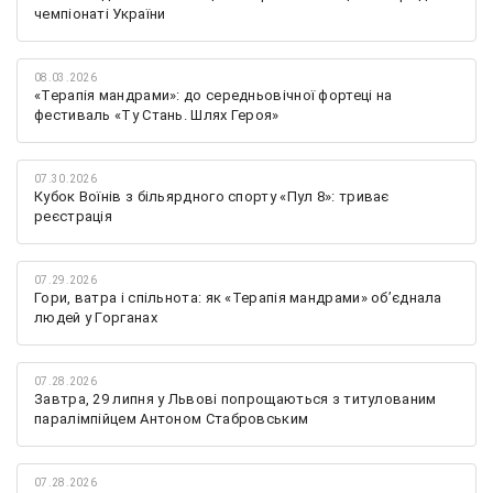
чемпіонаті України
08.03.2026
«Терапія мандрами»: до середньовічної фортеці на
фестиваль «Ту Стань. Шлях Героя»
07.30.2026
Кубок Воїнів з більярдного спорту «Пул 8»: триває
реєстрація
07.29.2026
Гори, ватра і спільнота: як «Терапія мандрами» об’єднала
людей у Горганах
07.28.2026
Завтра, 29 липня у Львові попрощаються з титулованим
паралімпійцем Антоном Стабровським
07.28.2026