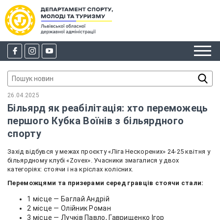
26.04.2025
Більярд як реабілітація: хто переможець
першого Кубка Воїнів з більярдного
спорту
Захід відбувся у межах проєкту «Ліга Нескорених» 24-25 квітня у
більярдному клубі «Zovex». Учасники змагалися у двох
категоріях: стоячи і на кріслах колісних.
Переможцями та призерами серед гравців стоячи стали:
1 місце — Баглай Андрій
2 місце — Олійник Роман
3 місце — Лучків Павло, Гаврищенко Ігор