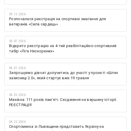
05.12.2026
Розпочалася реєстрація на спортивні змагання для
ветеранів «Сила сердець»
05.07.2026
Відкрито реєстрацію на 4-тий реабілітаційно-спортивний
табір «Ліга Нескорених»
05.01.2026
Запрошуємо дівчат долучитись до участі у проєкті «Шлях
захисниці 2.0», який стартує вже 19 травня
04.25.2026
Маківка: 111 років пам’яті. Сходження на вершину історії.
РЕЄСТРАЦІЯ
04.22.2026
Спортсменка зі Львівщини представить Україну на