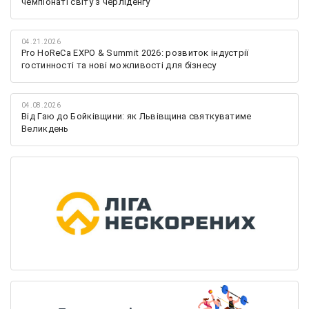
чемпіонаті світу з черліденгу
04.21.2026
Pro HoReCa EXPO & Summit 2026: розвиток індустрії
гостинності та нові можливості для бізнесу
04.08.2026
Від Гаю до Бойківщини: як Львівщина святкуватиме
Великдень