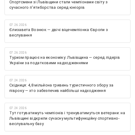
Спортсмени зі Львівщини стали чемпіонами світу з
сучасного п'ятиборства серед юніорів
07.26.2026
Єлизавета Вознюк — двічі віцечемпіонка Європи з
веслування
07.26.2026
Туризм працює на економіку: Львівщина — серед лідерів
України за податковими надходженнями
07.24.2026
Східниця: 4,8 мільйона гривень туристичного збору за
півроку — хто забезпечив найбільші надходження
07.24.2026
Тут готуватимуть чемпіонів і тренуватимуться ветерани: на
Львівщині відкрили сучасну мультифункційну спортивно-
веслувальну базу