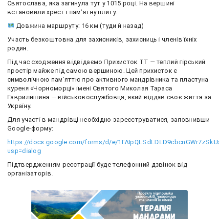
Святослава, яка загинула тут у 1015 році. На вершині
встановили хрест і пам’ятну плиту.
Довжина маршруту: 16 км (туди й назад)
Участь безкоштовна для захисників, захисниць і членів їхніх
родин.
Під час сходження відвідаємо Прихисток ТТ — теплий гірський
простір майже під самою вершиною. Цей прихисток є
символічною пам’яттю про активного мандрівника та пластуна
куреня «Чорноморці» імені Святого Миколая Тараса
Гаврилишина — військовослужбовця, який віддав своє життя за
Україну.
Для участі в мандрівці необхідно зареєструватися, заповнивши
Google-форму:
https://docs.google.com/forms/d/e/1FAIpQLSdLDLD9cbcnGWr7zSk
usp=dialog
Підтвердженням реєстрації буде телефонний дзвінок від
організаторів.