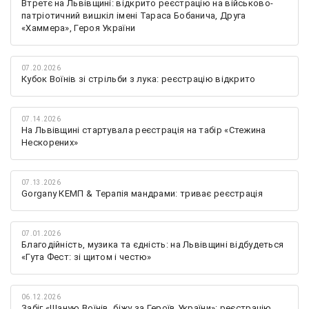
Втретє на Львівщині: відкрито реєстрацію на військово-
патріотичний вишкіл імені Тараса Бобанича, Друга
«Хаммера», Героя України
07.20.2026
Кубок Воїнів зі стрільби з лука: реєстрацію відкрито
07.14.2026
На Львівщині стартувала реєстрація на табір «Стежина
Нескорених»
07.13.2026
Gorgany КЕМП & Терапія мандрами: триває реєстрація
07.01.2026
Благодійність, музика та єдність: на Львівщині відбудеться
«Гута Фест: зі щитом і честю»
06.12.2026
Забіг «Шаную Воїнів, біжу за Героїв України»: реєстрацію