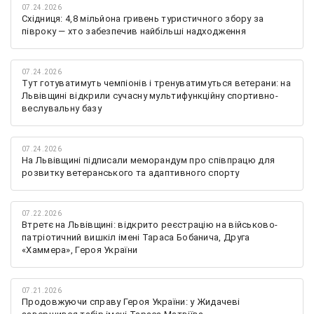
07.24.2026
Східниця: 4,8 мільйона гривень туристичного збору за
півроку — хто забезпечив найбільші надходження
07.24.2026
Тут готуватимуть чемпіонів і тренуватимуться ветерани: на
Львівщині відкрили сучасну мультифункційну спортивно-
веслувальну базу
07.24.2026
На Львівщині підписали меморандум про співпрацю для
розвитку ветеранського та адаптивного спорту
07.22.2026
Втретє на Львівщині: відкрито реєстрацію на військово-
патріотичний вишкіл імені Тараса Бобанича, Друга
«Хаммера», Героя України
07.21.2026
Продовжуючи справу Героя України: у Жидачеві