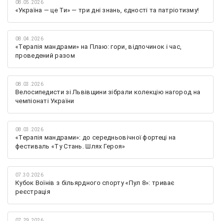
08.05.2026
«Україна — це Ти» — три дні знань, єдності та патріотизму!
08.04.2026
«Терапія мандрами» на Плаю: гори, відпочинок і час,
проведений разом
08.03.2026
Велосипедисти зі Львівщини зібрали колекцію нагород на
чемпіонаті України
08.03.2026
«Терапія мандрами»: до середньовічної фортеці на
фестиваль «Ту Стань. Шлях Героя»
07.30.2026
Кубок Воїнів з більярдного спорту «Пул 8»: триває
реєстрація
07.29.2026