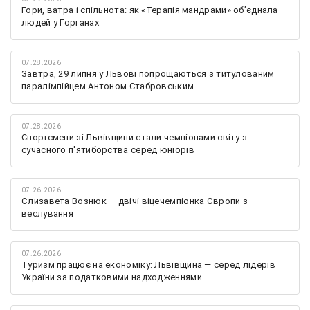
Гори, ватра і спільнота: як «Терапія мандрами» об’єднала
людей у Горганах
07.28.2026
Завтра, 29 липня у Львові попрощаються з титулованим
паралімпійцем Антоном Стабровським
07.28.2026
Спортсмени зі Львівщини стали чемпіонами світу з
сучасного п'ятиборства серед юніорів
07.26.2026
Єлизавета Вознюк — двічі віцечемпіонка Європи з
веслування
07.26.2026
Туризм працює на економіку: Львівщина — серед лідерів
України за податковими надходженнями