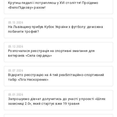
Крутиш педалі і потрапляєш у XVI століття! Проїдемо
«ВелоПідкову» разом!
05.13.2026
На Львівщину прибув Кубок України з футболу: де можна
побачити трофей?
05.12.2026
Розпочалася реєстрація на спортивні змагання для
ветеранів «Сила сердець»
05.07.2026
Відкрито реєстрацію на 4-тий реабілітаційно-спортивний
табір «Ліга Нескорених»
05.01.2026
Запрошуємо дівчат долучитись до участі у проєкті «Шлях
захисниці 2.0», який стартує вже 19 травня