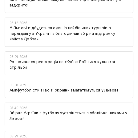
відкрито!
06.12.2026
У Львові відбудеться один із найбільших турнірів з
черліденгу в Україні та благодійний збір на підтримку
«Міста Добра»
06.09.2026
Розпочалася реєстрація на «Кубок Воїнів» з кульової
стрільби
06.08.2026
Ампфутболісти зі всієї України змагатимуться у Львові
05.30.2026
Збірна України з футболу зустрінеться з уболівальниками у
Львові!
05.29.2026