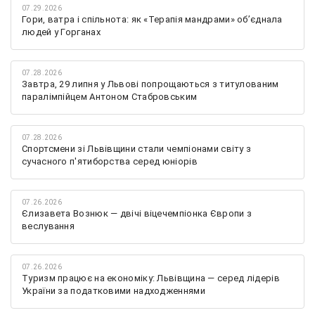
07.29.2026
Гори, ватра і спільнота: як «Терапія мандрами» об’єднала
людей у Горганах
07.28.2026
Завтра, 29 липня у Львові попрощаються з титулованим
паралімпійцем Антоном Стабровським
07.28.2026
Спортсмени зі Львівщини стали чемпіонами світу з
сучасного п'ятиборства серед юніорів
07.26.2026
Єлизавета Вознюк — двічі віцечемпіонка Європи з
веслування
07.26.2026
Туризм працює на економіку: Львівщина — серед лідерів
України за податковими надходженнями