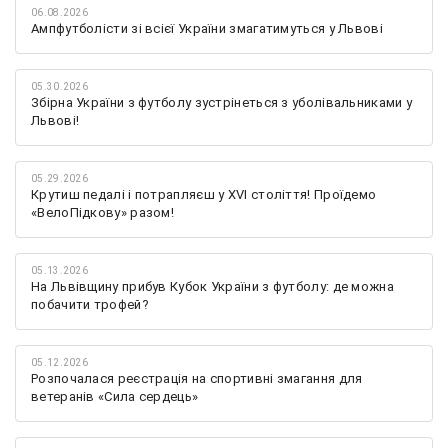
06.08.2026
Ампфутболісти зі всієї України змагатимуться у Львові
05.30.2026
Збірна України з футболу зустрінеться з уболівальниками у
Львові!
05.29.2026
Крутиш педалі і потрапляєш у XVI століття! Проїдемо
«ВелоПідкову» разом!
05.13.2026
На Львівщину прибув Кубок України з футболу: де можна
побачити трофей?
05.12.2026
Розпочалася реєстрація на спортивні змагання для
ветеранів «Сила сердець»