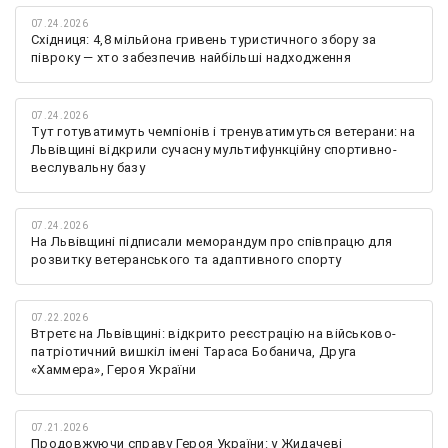
07.24.2026
Східниця: 4,8 мільйона гривень туристичного збору за
півроку — хто забезпечив найбільші надходження
07.24.2026
Тут готуватимуть чемпіонів і тренуватимуться ветерани: на
Львівщині відкрили сучасну мультифункційну спортивно-
веслувальну базу
07.24.2026
На Львівщині підписали меморандум про співпрацю для
розвитку ветеранського та адаптивного спорту
07.22.2026
Втретє на Львівщині: відкрито реєстрацію на військово-
патріотичний вишкіл імені Тараса Бобанича, Друга
«Хаммера», Героя України
07.21.2026
Продовжуючи справу Героя України: у Жидачеві