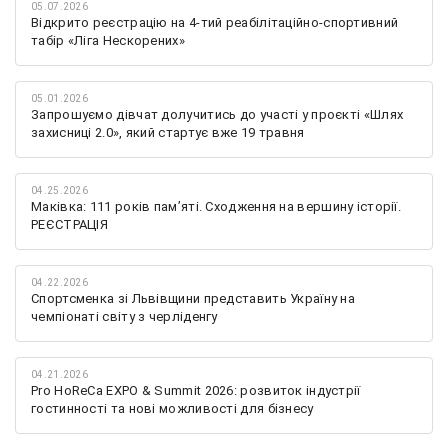
05.07.2026
Відкрито реєстрацію на 4-тий реабілітаційно-спортивний
табір «Ліга Нескорених»
05.01.2026
Запрошуємо дівчат долучитись до участі у проєкті «Шлях
захисниці 2.0», який стартує вже 19 травня
04.25.2026
Маківка: 111 років пам’яті. Сходження на вершину історії.
РЕЄСТРАЦІЯ
04.22.2026
Спортсменка зі Львівщини представить Україну на
чемпіонаті світу з черліденгу
04.21.2026
Pro HoReCa EXPO & Summit 2026: розвиток індустрії
гостинності та нові можливості для бізнесу