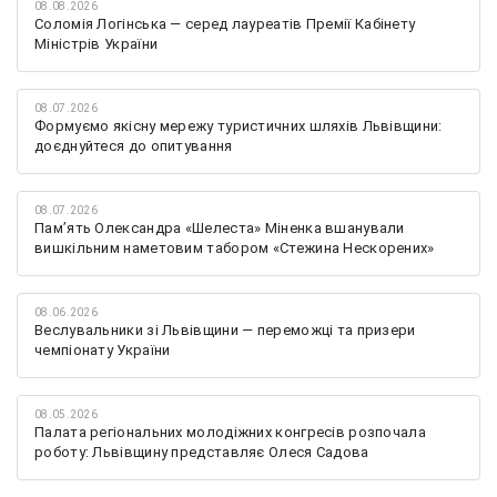
08.08.2026
Соломія Логінська — серед лауреатів Премії Кабінету
Міністрів України
08.07.2026
Формуємо якісну мережу туристичних шляхів Львівщини:
доєднуйтеся до опитування
08.07.2026
Памʼять Олександра «Шелеста» Міненка вшанували
вишкільним наметовим табором «Стежина Нескорених»
08.06.2026
Веслувальники зі Львівщини — переможці та призери
чемпіонату України
08.05.2026
Палата регіональних молодіжних конгресів розпочала
роботу: Львівщину представляє Олеся Садова