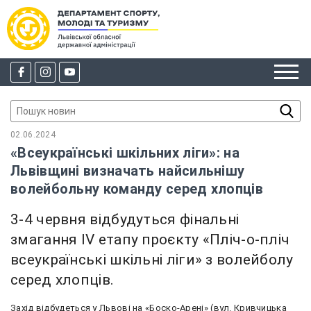
02.06.2024
«Всеукраїнські шкільних ліги»: на
Львівщині визначать найсильнішу
волейбольну команду серед хлопців
3-4 червня відбудуться фінальні
змагання IV етапу проєкту «Пліч-о-пліч
всеукраїнські шкільні ліги» з волейболу
серед хлопців.
Захід відбудеться у Львові на «Боско-Арені» (вул. Кривчицька