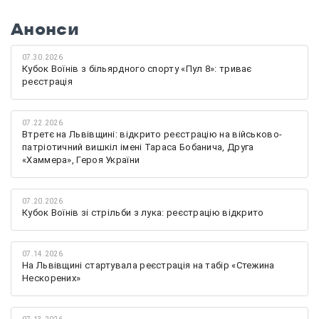
Анонси
07.30.2026
Кубок Воїнів з більярдного спорту «Пул 8»: триває
реєстрація
07.22.2026
Втретє на Львівщині: відкрито реєстрацію на військово-
патріотичний вишкіл імені Тараса Бобанича, Друга
«Хаммера», Героя України
07.20.2026
Кубок Воїнів зі стрільби з лука: реєстрацію відкрито
07.14.2026
На Львівщині стартувала реєстрація на табір «Стежина
Нескорених»