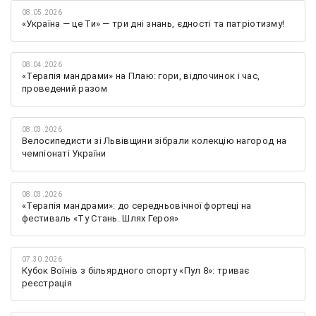
08.05.2026
«Україна — це Ти» — три дні знань, єдності та патріотизму!
08.04.2026
«Терапія мандрами» на Плаю: гори, відпочинок і час,
проведений разом
08.03.2026
Велосипедисти зі Львівщини зібрали колекцію нагород на
чемпіонаті України
08.03.2026
«Терапія мандрами»: до середньовічної фортеці на
фестиваль «Ту Стань. Шлях Героя»
07.30.2026
Кубок Воїнів з більярдного спорту «Пул 8»: триває
реєстрація