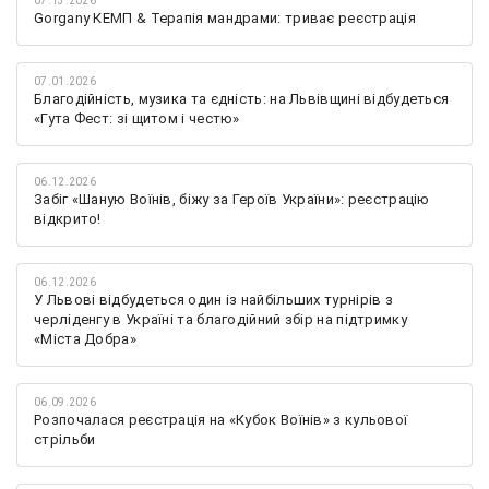
07.13.2026
Gorgany КЕМП & Терапія мандрами: триває реєстрація
07.01.2026
Благодійність, музика та єдність: на Львівщині відбудеться
«Гута Фест: зі щитом і честю»
06.12.2026
Забіг «Шаную Воїнів, біжу за Героїв України»: реєстрацію
відкрито!
06.12.2026
У Львові відбудеться один із найбільших турнірів з
черліденгу в Україні та благодійний збір на підтримку
«Міста Добра»
06.09.2026
Розпочалася реєстрація на «Кубок Воїнів» з кульової
стрільби