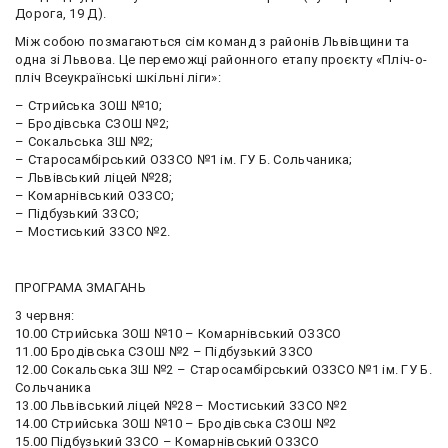
Дорога, 19 Д).
Між собою позмагаються сім команд з районів Львівщини та
одна зі Львова. Це переможці районного етапу проєкту «Пліч-о-
пліч Всеукраїнські шкільні ліги»:
– Стрийська ЗОШ №10;
– Бродівська СЗОШ №2;
– Сокальська ЗШ №2;
– Старосамбірський ОЗЗСО №1 ім. ГУ Б. Сольчаника;
– Львівський ліцей №28;
– Комарнівський ОЗЗСО;
– Підбузький ЗЗСО;
– Мостиський ЗЗСО №2.
ПРОГРАМА ЗМАГАНЬ
3 червня:
10.00 Стрийська ЗОШ №10 – Комарнівський ОЗЗСО
11.00 Бродівська СЗОШ №2 – Підбузький ЗЗСО
12.00 Сокальська ЗШ №2 – Старосамбірський ОЗЗСО №1 ім. ГУ Б.
Сольчаника
13.00 Львівський ліцей №28 – Мостиський ЗЗСО №2
14.00 Стрийська ЗОШ №10 – Бродівська СЗОШ №2
15.00 Підбузький ЗЗСО – Комарнівський ОЗЗСО