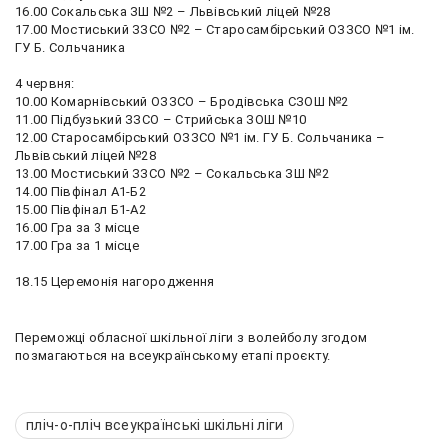
16.00 Сокальська ЗШ №2 – Львівський ліцей №28
17.00 Мостиський ЗЗСО №2 – Старосамбірський ОЗЗСО №1 ім.
ГУ Б. Сольчаника
4 червня:
10.00 Комарнівський ОЗЗСО – Бродівська СЗОШ №2
11.00 Підбузький ЗЗСО – Стрийська ЗОШ №10
12.00 Старосамбірський ОЗЗСО №1 ім. ГУ Б. Сольчаника –
Львівський ліцей №28
13.00 Мостиський ЗЗСО №2 – Сокальська ЗШ №2
14.00 Півфінал А1-Б2
15.00 Півфінал Б1-А2
16.00 Гра за 3 місце
17.00 Гра за 1 місце
18.15 Церемонія нагородження
Переможці обласної шкільної ліги з волейболу згодом
позмагаються на всеукраїнському етапі проєкту.
пліч-о-пліч всеукраїнські шкільні ліги