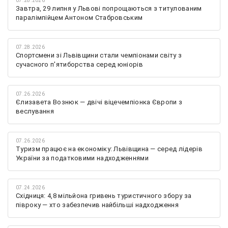
07.28.2026
Завтра, 29 липня у Львові попрощаються з титулованим
паралімпійцем Антоном Стабровським
07.28.2026
Спортсмени зі Львівщини стали чемпіонами світу з
сучасного п'ятиборства серед юніорів
07.26.2026
Єлизавета Вознюк — двічі віцечемпіонка Європи з
веслування
07.26.2026
Туризм працює на економіку: Львівщина — серед лідерів
України за податковими надходженнями
07.24.2026
Східниця: 4,8 мільйона гривень туристичного збору за
півроку — хто забезпечив найбільші надходження