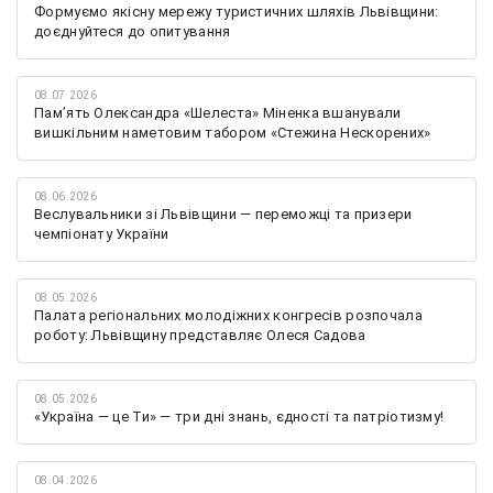
Формуємо якісну мережу туристичних шляхів Львівщини:
доєднуйтеся до опитування
08.07.2026
Памʼять Олександра «Шелеста» Міненка вшанували
вишкільним наметовим табором «Стежина Нескорених»
08.06.2026
Веслувальники зі Львівщини — переможці та призери
чемпіонату України
08.05.2026
Палата регіональних молодіжних конгресів розпочала
роботу: Львівщину представляє Олеся Садова
08.05.2026
«Україна — це Ти» — три дні знань, єдності та патріотизму!
08.04.2026