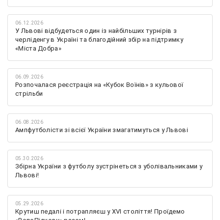
06.12.2026
У Львові відбудеться один із найбільших турнірів з
черліденгу в Україні та благодійний збір на підтримку
«Міста Добра»
06.09.2026
Розпочалася реєстрація на «Кубок Воїнів» з кульової
стрільби
06.08.2026
Ампфутболісти зі всієї України змагатимуться у Львові
05.30.2026
Збірна України з футболу зустрінеться з уболівальниками у
Львові!
05.29.2026
Крутиш педалі і потрапляєш у XVI століття! Проїдемо