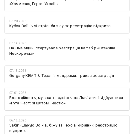
«Хаммера», Героя України
07.20.2026
Кубок Воїнів зі стрільби з лука: реєстрацію відкрито
07.14.2026
На Львівщині стартувала реєстрація на табір «Стежина
Нескорених»
07.13.2026
Gorgany КЕМП & Терапія мандрами: триває реєстрація
07.01.2026
Благодійність, музика та єдність: на Львівщині відбудеться
«Гута Фест: зі щитом і честю»
06.12.2026
Забіг «Шаную Воїнів, біжу за Героїв України»: реєстрацію
відкрито!