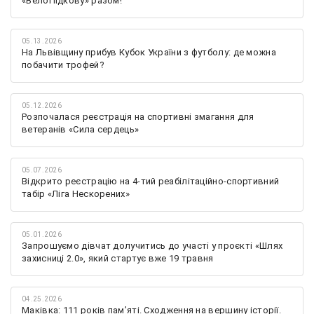
«ВелоПідкову» разом!
05.13.2026
На Львівщину прибув Кубок України з футболу: де можна
побачити трофей?
05.12.2026
Розпочалася реєстрація на спортивні змагання для
ветеранів «Сила сердець»
05.07.2026
Відкрито реєстрацію на 4-тий реабілітаційно-спортивний
табір «Ліга Нескорених»
05.01.2026
Запрошуємо дівчат долучитись до участі у проєкті «Шлях
захисниці 2.0», який стартує вже 19 травня
04.25.2026
Маківка: 111 років пам’яті. Сходження на вершину історії.