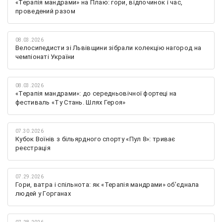
«Терапія мандрами» на Плаю: гори, відпочинок і час,
проведений разом
08.03.2026
Велосипедисти зі Львівщини зібрали колекцію нагород на
чемпіонаті України
08.03.2026
«Терапія мандрами»: до середньовічної фортеці на
фестиваль «Ту Стань. Шлях Героя»
07.30.2026
Кубок Воїнів з більярдного спорту «Пул 8»: триває
реєстрація
07.29.2026
Гори, ватра і спільнота: як «Терапія мандрами» об’єднала
людей у Горганах