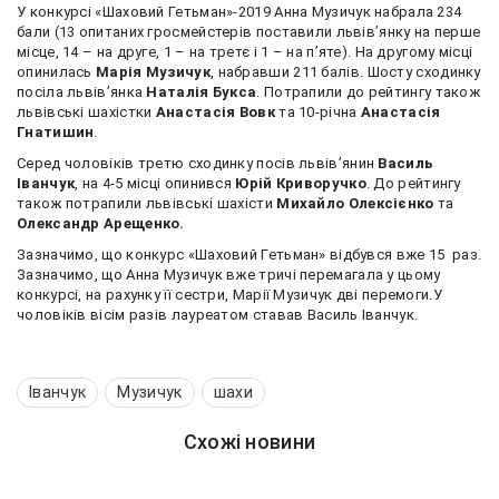
У конкурсі «Шаховий Гетьман»-2019 Анна Музичук набрала 234
бали (13 опитаних гросмейстерів поставили львів’янку на перше
місце, 14 – на друге, 1 – на третє і 1 – на п’яте). На другому місці
опинилась
Марія Музичук
, набравши 211 балів. Шосту сходинку
посіла львів’янка
Наталія Букса
. Потрапили до рейтингу також
львівські шахістки
Анастасія Вовк
та 10-річна
Анастасія
Гнатишин
.
Серед чоловіків третю сходинку посів львів’янин
Василь
Іванчук
, на 4-5 місці опинився
Юрій Криворучко
. До рейтингу
також потрапили львівські шахісти
Михайло Олексієнко
та
Олександр Арещенко.
Зазначимо, що конкурс «Шаховий Гетьман» відбувся вже 15 раз.
Зазначимо, що Анна Музичук вже тричі перемагала у цьому
конкурсі, на рахунку її сестри, Марії Музичук дві перемоги.У
чоловіків вісім разів лауреатом ставав Василь Іванчук.
Іванчук
Музичук
шахи
Схожі новини