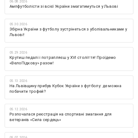
06.08.2026
Ампфутболісти зі всієї України змагатимуться у Львові
05.30.2026
Збірна України з футболу зустрінеться з уболівальниками у
Львові!
05.29.2026
Крутиш педалі і потрапляєш у XVI століття! Проїдемо
«ВелоПідкову» разом!
05.13.2026
На Львівщину прибув Кубок України з футболу: де можна
побачити трофей?
05.12.2026
Розпочалася реєстрація на спортивні змагання для
ветеранів «Сила сердець»
05.07.2026