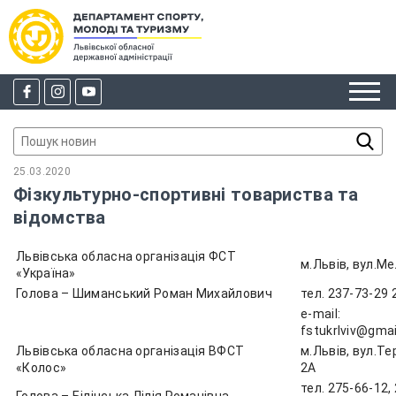
25.03.2020
Фізкультурно-спортивні товариства та
відомства
Львівська обласна організація ФСТ
м.Львів, вул.Ме
«Україна»
Голова – Шиманський Роман Михайлович
тел. 237-73-29 
e-mail:
fstukrlviv@gma
Львівська обласна організація ВФСТ
м.Львів, вул.Те
«Колос»
2А
тел. 275-66-12,
Голова – Білінська Лілія Романівна