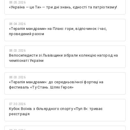
08.05.2026
«Україна — це Ти» — три дні знань, єдності та патріотизму!
08.04.2026
«Терапія мандрами» на Плаю: гори, відпочинок і час,
проведений разом
08.03.2026
Велосипедисти зі Львівщини зібрали колекцію нагород на
чемпіонаті України
08.03.2026
«Терапія мандрами»: до середньовічної фортеці на
фестиваль «Ту Стань. Шлях Героя»
07.30.2026
Кубок Воїнів з більярдного спорту «Пул 8»: триває
реєстрація