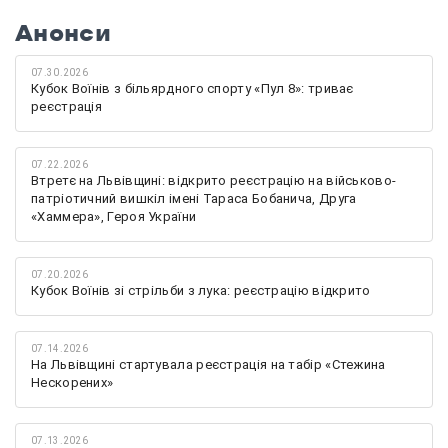
Анонси
07.30.2026
Кубок Воїнів з більярдного спорту «Пул 8»: триває
реєстрація
07.22.2026
Втретє на Львівщині: відкрито реєстрацію на військово-
патріотичний вишкіл імені Тараса Бобанича, Друга
«Хаммера», Героя України
07.20.2026
Кубок Воїнів зі стрільби з лука: реєстрацію відкрито
07.14.2026
На Львівщині стартувала реєстрація на табір «Стежина
Нескорених»
07.13.2026