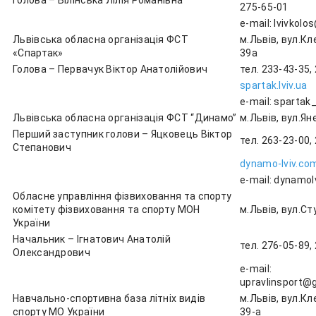
275-65-01
e-mail: lvivkolo
Львівська обласна організація ФСТ
м.Львів, вул.Кл
«Спартак»
39а
Голова – Первачук Віктор Анатолійович
тел. 233-43-35,
spartak.lviv.ua
e-mail: spartak
Львівська обласна організація ФСТ “Динамо”
м.Львів, вул.Ян
Перший заступник голови – Яцковець Віктор
тел. 263-23-00,
Степанович
dynamo-lviv.co
e-mail: dynamol
Обласне управління фізвиховання та спорту
комітету фізвиховання та спорту МОН
м.Львів, вул.Ст
України
Начальник – Ігнатович Анатолій
тел. 276-05-89,
Олександрович
e-mail:
upravlinsport@
Навчально-спортивна база літніх видів
м.Львів, вул.Кл
спорту МО України
39-а