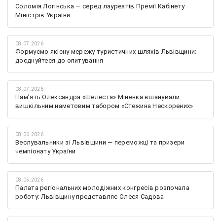
Соломія Логінська — серед лауреатів Премії Кабінету
Міністрів України
08.07.2026
Формуємо якісну мережу туристичних шляхів Львівщини:
доєднуйтеся до опитування
08.07.2026
Памʼять Олександра «Шелеста» Міненка вшанували
вишкільним наметовим табором «Стежина Нескорених»
08.06.2026
Веслувальники зі Львівщини — переможці та призери
чемпіонату України
08.05.2026
Палата регіональних молодіжних конгресів розпочала
роботу: Львівщину представляє Олеся Садова