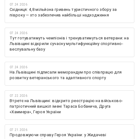
07.24.2026
Східниця: 4,8 мільйона гривень туристичного збору за
півроку — хто забезпечив найбільші надходження
07.24.2026
Тут готуватимуть чемпіонів і тренуватимуться ветерани: на
Львівщині відкрили сучасну мультифункційну спортивно-
веслувальну базу
07.24.2026
На Львівщині підписали меморандум про співпрацю для
розвитку ветеранського та адаптивного спорту
07.22.2026
Втретє на Львівщині: відкрито реєстрацію на військово-
патріотичний вишкіл імені Тараса Бобанича, Друга
«Хаммера», Героя України
07.21.2026
Продовжуючи справу Героя України: у Жидачеві