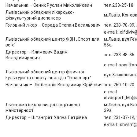
Начальник – Сеник Руслан Миколайович
тел.233-25-18
Львівський обласний лікарсько-
м.Львів, Конов
фізкультурний диспансер
Головний лікар – Середа Степан Васильович
тел. 238-70-99,
e-mail: lolfdlviv
Львівський обласний центр ФЗН „Спорт для
м.Львів, вул.Ге
всіх”
55а,
Директор – Климович Вадим
тел. 238-48-86
Володимирович
e-mail: sportfor
Львівський обласний центр фізичної
вул.Харківська,
культури та спорту інвалідів “Інваспорт”
Начальник – Любіжанін Володимир Юрійович
тел. 260-10-20
e-mail:
invasport_lvh@u
Львівська школа вищої спортивної
м.Львів, вул.Кл
майстерності
39а
Директор – Штангрет Уляна Петрівна
тел. 231-37-14,
e-mail: lshvsm@