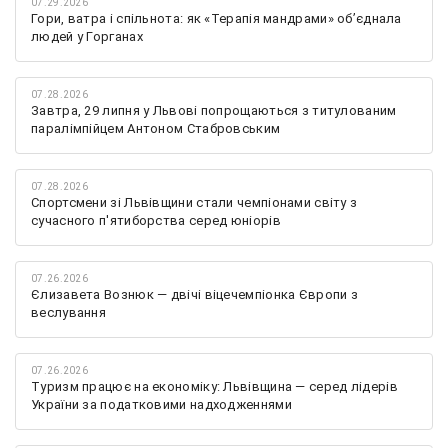
07.29.2026
Гори, ватра і спільнота: як «Терапія мандрами» об’єднала
людей у Горганах
07.28.2026
Завтра, 29 липня у Львові попрощаються з титулованим
паралімпійцем Антоном Стабровським
07.28.2026
Спортсмени зі Львівщини стали чемпіонами світу з
сучасного п'ятиборства серед юніорів
07.26.2026
Єлизавета Вознюк — двічі віцечемпіонка Європи з
веслування
07.26.2026
Туризм працює на економіку: Львівщина — серед лідерів
України за податковими надходженнями