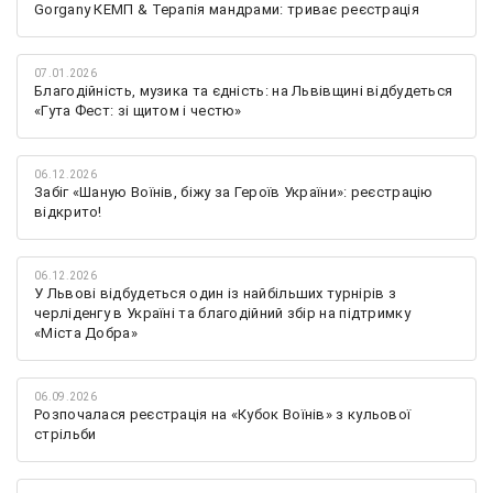
Gorgany КЕМП & Терапія мандрами: триває реєстрація
07.01.2026
Благодійність, музика та єдність: на Львівщині відбудеться
«Гута Фест: зі щитом і честю»
06.12.2026
Забіг «Шаную Воїнів, біжу за Героїв України»: реєстрацію
відкрито!
06.12.2026
У Львові відбудеться один із найбільших турнірів з
черліденгу в Україні та благодійний збір на підтримку
«Міста Добра»
06.09.2026
Розпочалася реєстрація на «Кубок Воїнів» з кульової
стрільби