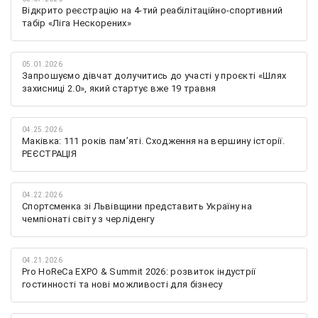
Відкрито реєстрацію на 4-тий реабілітаційно-спортивний
табір «Ліга Нескорених»
05.01.2026
Запрошуємо дівчат долучитись до участі у проєкті «Шлях
захисниці 2.0», який стартує вже 19 травня
04.25.2026
Маківка: 111 років пам’яті. Сходження на вершину історії.
РЕЄСТРАЦІЯ
04.22.2026
Спортсменка зі Львівщини представить Україну на
чемпіонаті світу з черліденгу
04.21.2026
Pro HoReCa EXPO & Summit 2026: розвиток індустрії
гостинності та нові можливості для бізнесу