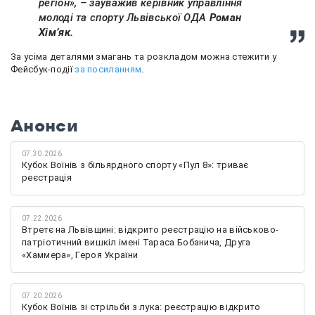
регіон», – зауважив керівник управління
молоді та спорту Львівської ОДА
Роман
Хім’як.
За усіма деталями змагань та розкладом можна стежити у
Фейсбук-події
за посиланням
.
Анонси
07.30.2026
Кубок Воїнів з більярдного спорту «Пул 8»: триває
реєстрація
07.22.2026
Втретє на Львівщині: відкрито реєстрацію на військово-
патріотичний вишкіл імені Тараса Бобанича, Друга
«Хаммера», Героя України
07.20.2026
Кубок Воїнів зі стрільби з лука: реєстрацію відкрито