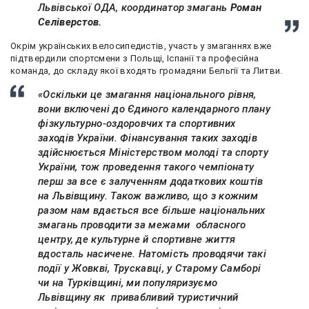
Львівської ОДА, координатор змагань
Роман
Селіверстов.
Окрім українських велосипедистів, участь у змаганнях вже
підтвердили спортсмени з Польщі, Іспанії та професійна
команда, до складу якої входять громадяни Бельгії та Литви.
«Оскільки це змагання національного рівня,
вони включені до Єдиного календарного плану
фізкультурно-оздоровчих та спортивних
заходів України. Фінансування таких заходів
здійснюється Міністерством молоді та спорту
України, тож проведення такого чемпіонату
перш за все є залученням додаткових коштів
на Львівщину. Також важливо, що з кожним
разом нам вдається все більше національних
змагань проводити за межами обласного
центру, де культурне й спортивне життя
вдосталь насичене. Натомість проводячи такі
події у Жовкві, Трускавці, у Старому Самборі
чи на Турківщині, ми популяризуємо
Львівщину як привабливий туристичний