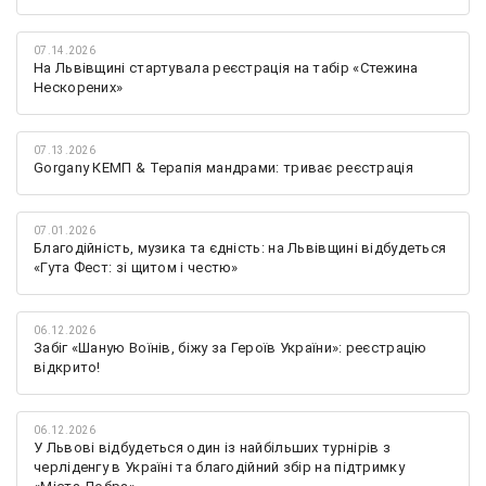
07.14.2026
На Львівщині стартувала реєстрація на табір «Стежина
Нескорених»
07.13.2026
Gorgany КЕМП & Терапія мандрами: триває реєстрація
07.01.2026
Благодійність, музика та єдність: на Львівщині відбудеться
«Гута Фест: зі щитом і честю»
06.12.2026
Забіг «Шаную Воїнів, біжу за Героїв України»: реєстрацію
відкрито!
06.12.2026
У Львові відбудеться один із найбільших турнірів з
черліденгу в Україні та благодійний збір на підтримку