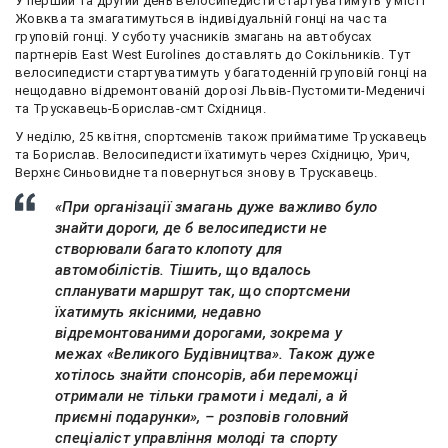
У перший та другий день велосипедисти стартуватимуть у місті
Жовква та змагатимуться в індивідуальній гонці на час та
груповій гонці. У суботу учасників змагань на автобусах
партнерів East West Eurolines доставлять до Сокільників. Тут
велосипедисти стартуватимуть у багатоденній груповій гонці на
нещодавно відремонтованій дорозі Львів-Пустомити-Меденичі
та Трускавець-Борислав-смт Східниця.
У неділю, 25 квітня, спортсменів також прийматиме Трускавець
та Борислав. Велосипедисти їхатимуть через Східницю, Урич,
Верхнє Синьовидне та повернуться знову в Трускавець.
«При організації змагань дуже важливо було
знайти дороги, де б велосипедисти не
створювали багато клопоту для
автомобілістів. Тішить, що вдалось
спланувати маршрут так, що спортсмени
їхатимуть якісними, недавно
відремонтованими дорогами, зокрема у
межах «Великого Будівництва». Також дуже
хотілось знайти спонсорів, аби переможці
отримали не тільки грамоти і медалі, а й
приємні подарунки», – розповів головний
спеціаліст управління молоді та спорту