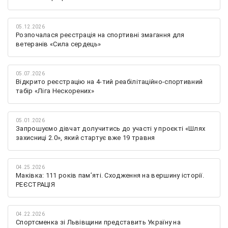
05.12.2026
Розпочалася реєстрація на спортивні змагання для
ветеранів «Сила сердець»
05.07.2026
Відкрито реєстрацію на 4-тий реабілітаційно-спортивний
табір «Ліга Нескорених»
05.01.2026
Запрошуємо дівчат долучитись до участі у проєкті «Шлях
захисниці 2.0», який стартує вже 19 травня
04.25.2026
Маківка: 111 років пам’яті. Сходження на вершину історії.
РЕЄСТРАЦІЯ
04.22.2026
Спортсменка зі Львівщини представить Україну на