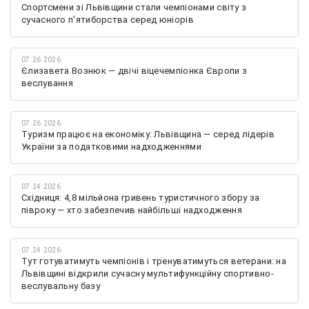
Спортсмени зі Львівщини стали чемпіонами світу з
сучасного п'ятиборства серед юніорів
07.26.2026
Єлизавета Вознюк — двічі віцечемпіонка Європи з
веслування
07.26.2026
Туризм працює на економіку: Львівщина — серед лідерів
України за податковими надходженнями
07.24.2026
Східниця: 4,8 мільйона гривень туристичного збору за
півроку — хто забезпечив найбільші надходження
07.24.2026
Тут готуватимуть чемпіонів і тренуватимуться ветерани: на
Львівщині відкрили сучасну мультифункційну спортивно-
веслувальну базу