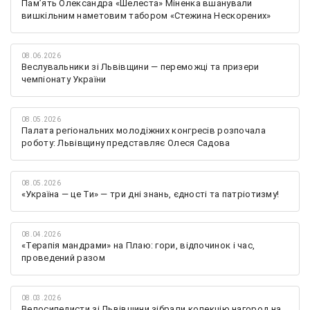
Памʼять Олександра «Шелеста» Міненка вшанували
вишкільним наметовим табором «Стежина Нескорених»
08.06.2026
Веслувальники зі Львівщини — переможці та призери
чемпіонату України
08.05.2026
Палата регіональних молодіжних конгресів розпочала
роботу: Львівщину представляє Олеся Садова
08.05.2026
«Україна — це Ти» — три дні знань, єдності та патріотизму!
08.04.2026
«Терапія мандрами» на Плаю: гори, відпочинок і час,
проведений разом
08.03.2026
Велосипедисти зі Львівщини зібрали колекцію нагород на