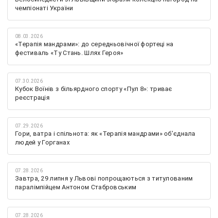
чемпіонаті України
08.03.2026
«Терапія мандрами»: до середньовічної фортеці на
фестиваль «Ту Стань. Шлях Героя»
07.30.2026
Кубок Воїнів з більярдного спорту «Пул 8»: триває
реєстрація
07.29.2026
Гори, ватра і спільнота: як «Терапія мандрами» об’єднала
людей у Горганах
07.28.2026
Завтра, 29 липня у Львові попрощаються з титулованим
паралімпійцем Антоном Стабровським
07.28.2026