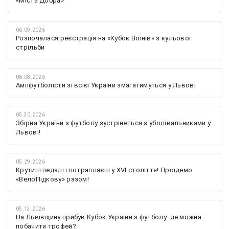
«Міста Добра»
06.09.2026
Розпочалася реєстрація на «Кубок Воїнів» з кульової
стрільби
06.08.2026
Ампфутболісти зі всієї України змагатимуться у Львові
05.30.2026
Збірна України з футболу зустрінеться з уболівальниками у
Львові!
05.29.2026
Крутиш педалі і потрапляєш у XVI століття! Проїдемо
«ВелоПідкову» разом!
05.13.2026
На Львівщину прибув Кубок України з футболу: де можна
побачити трофей?