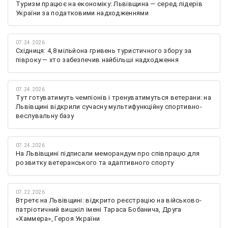
Туризм працює на економіку: Львівщина — серед лідерів
України за податковими надходженнями
07.24.2026
Східниця: 4,8 мільйона гривень туристичного збору за
півроку — хто забезпечив найбільші надходження
07.24.2026
Тут готуватимуть чемпіонів і тренуватимуться ветерани: на
Львівщині відкрили сучасну мультифункційну спортивно-
веслувальну базу
07.24.2026
На Львівщині підписали меморандум про співпрацю для
розвитку ветеранського та адаптивного спорту
07.22.2026
Втретє на Львівщині: відкрито реєстрацію на військово-
патріотичний вишкіл імені Тараса Бобанича, Друга
«Хаммера», Героя України