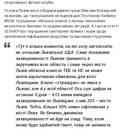
спортивних і фітнес-клубів.
Голова Львівської облдержадміністрації Максим Козицький
зазначив, що таке рішення не відповідає Постанові Кабміну
№392 та рішенню обласної комісії з питань техногенно-
екологічної безпеки та надзвичайних ситуацій. А також статті
325 ККУ про порушення санітарних правил і норм щодо
запобігання інфекційним хворобам та масовим отруєнням.
«Тут є кілька моментів, на які хочу наголосити,
як очільник Львівської ОДА. Саме показники
захворюваності Львова тримають в
заручниках всю область і саме через місто
Львів обласна комісія ТЕБ та НС не може
зняти карантинних обмежень для всієї
Львівщини. Бізнес «страждає» не лише у
Львові, але й у всій області! Ось сухі цифри за
останнні 5 днів – 613 нових випадків
захворювання по Львівщині, з них 335 – місто
Львів. Тобто, більше 50% нових інфікованих у
місті Лева. Як бачимо, динаміка
захворюваності не йде на спад. Тому, коли
знову буде здійнятий ґвалт, чому не знімають