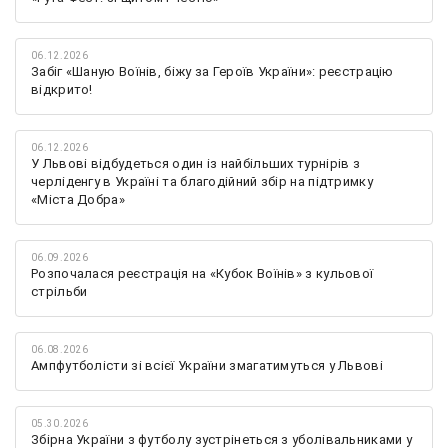
06.12.2026
Забіг «Шаную Воїнів, біжу за Героїв України»: реєстрацію
відкрито!
06.12.2026
У Львові відбудеться один із найбільших турнірів з
черліденгу в Україні та благодійний збір на підтримку
«Міста Добра»
06.09.2026
Розпочалася реєстрація на «Кубок Воїнів» з кульової
стрільби
06.08.2026
Ампфутболісти зі всієї України змагатимуться у Львові
05.30.2026
Збірна України з футболу зустрінеться з уболівальниками у