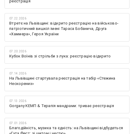
реєстрація
07.22.2026
Втретє на Львівщині: відкрито реєстрацію на військово-
патріотичний вишкіл імені Тараса Бобанича, Друга
«Хаммера», Героя України
07.20.2026
Кубок Воїнів зі стрільби з лука: реєстрацію відкрито
07.14.2026
На Львівщині стартувала реєстрація на табір «Стежина
Нескорених»
07.13.2026
Gorgany КЕМП & Терапія мандрами: триває реєстрація
07.01.2026
Благодійність, музика та єдність: на Львівщині відбудеться
«Гута Фест: зі щитом і честю»