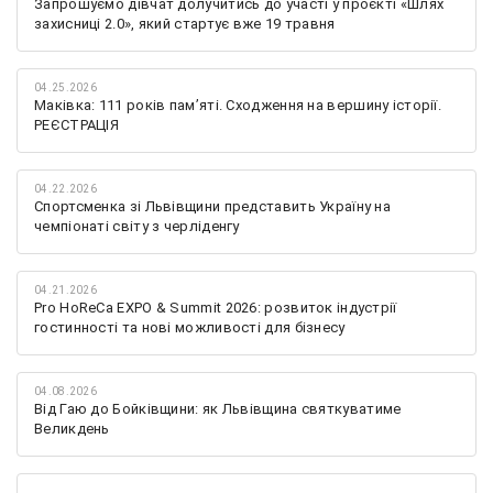
Запрошуємо дівчат долучитись до участі у проєкті «Шлях
захисниці 2.0», який стартує вже 19 травня
04.25.2026
Маківка: 111 років пам’яті. Сходження на вершину історії.
РЕЄСТРАЦІЯ
04.22.2026
Спортсменка зі Львівщини представить Україну на
чемпіонаті світу з черліденгу
04.21.2026
Pro HoReCa EXPO & Summit 2026: розвиток індустрії
гостинності та нові можливості для бізнесу
04.08.2026
Від Гаю до Бойківщини: як Львівщина святкуватиме
Великдень