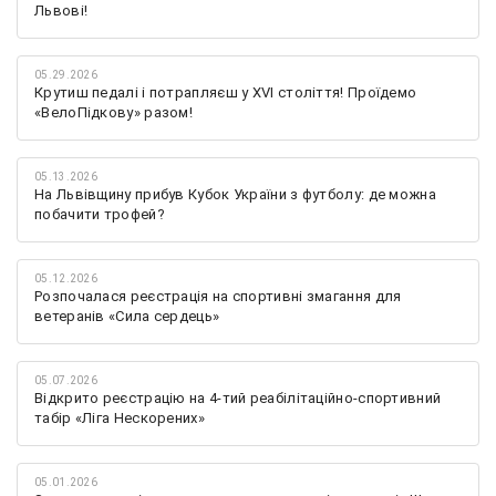
Львові!
05.29.2026
Крутиш педалі і потрапляєш у XVI століття! Проїдемо
«ВелоПідкову» разом!
05.13.2026
На Львівщину прибув Кубок України з футболу: де можна
побачити трофей?
05.12.2026
Розпочалася реєстрація на спортивні змагання для
ветеранів «Сила сердець»
05.07.2026
Відкрито реєстрацію на 4-тий реабілітаційно-спортивний
табір «Ліга Нескорених»
05.01.2026