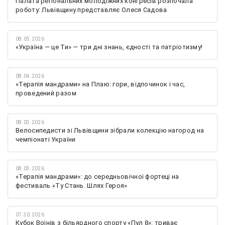
Палата регіональних молодіжних конгресів розпочала
роботу: Львівщину представляє Олеся Садова
08.05.2026
«Україна — це Ти» — три дні знань, єдності та патріотизму!
08.04.2026
«Терапія мандрами» на Плаю: гори, відпочинок і час,
проведений разом
08.03.2026
Велосипедисти зі Львівщини зібрали колекцію нагород на
чемпіонаті України
08.03.2026
«Терапія мандрами»: до середньовічної фортеці на
фестиваль «Ту Стань. Шлях Героя»
07.30.2026
Кубок Воїнів з більярдного спорту «Пул 8»: триває