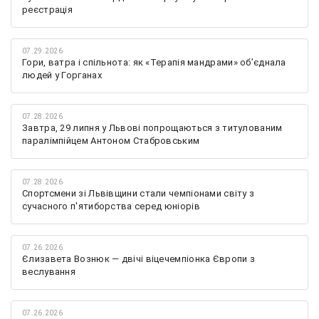
реєстрація
07.29.2026
Гори, ватра і спільнота: як «Терапія мандрами» об’єднала
людей у Горганах
07.28.2026
Завтра, 29 липня у Львові попрощаються з титулованим
паралімпійцем Антоном Стабровським
07.28.2026
Спортсмени зі Львівщини стали чемпіонами світу з
сучасного п'ятиборства серед юніорів
07.26.2026
Єлизавета Вознюк — двічі віцечемпіонка Європи з
веслування
07.26.2026