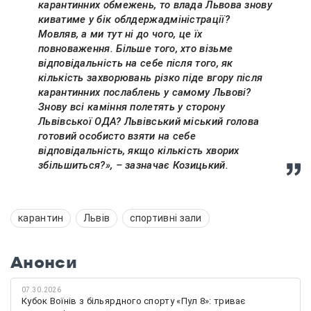
карантинних обмежень, то влада Львова знову
киватиме у бік облдержадміністрації?
Мовляв, а ми тут ні до чого, це їх
повноваження. Більше того, хто візьме
відповідальність на себе після того, як
кількість захворювань різко піде вгору після
карантинних послаблень у самому Львові?
Знову всі каміння полетять у сторону
Львівської ОДА? Львівський міський голова
готовий особисто взяти на себе
відповідальність, якщо кількість хворих
збільшиться?», – зазначає Козицький.
карантин
Львів
спортивні зали
Анонси
07.30.2026
Кубок Воїнів з більярдного спорту «Пул 8»: триває