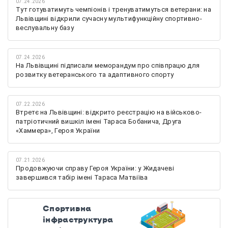
07.24.2026
Тут готуватимуть чемпіонів і тренуватимуться ветерани: на
Львівщині відкрили сучасну мультифункційну спортивно-
веслувальну базу
07.24.2026
На Львівщині підписали меморандум про співпрацю для
розвитку ветеранського та адаптивного спорту
07.22.2026
Втретє на Львівщині: відкрито реєстрацію на військово-
патріотичний вишкіл імені Тараса Бобанича, Друга
«Хаммера», Героя України
07.21.2026
Продовжуючи справу Героя України: у Жидачеві
завершився табір імені Тараса Матвіїва
Спортивна
інфраструктура