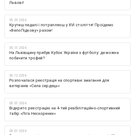
Львові!
05.29.2026
Крутиш педалі і потрапляєш у XVI століття! Проїдемо
«ВелоПідкову» разом!
05.13.2026
На Львівщину прибув Кубок України з футболу: де можна
побачити трофей?
05.12.2026
Розпочалася реєстрація на спортивні змагання для
ветеранів «Сила сердець»
05.07.2026
Відкрито реєстрацію на 4-тий реабілітаційно-спортивний
табір «Ліга Нескорених»
05.01.2026