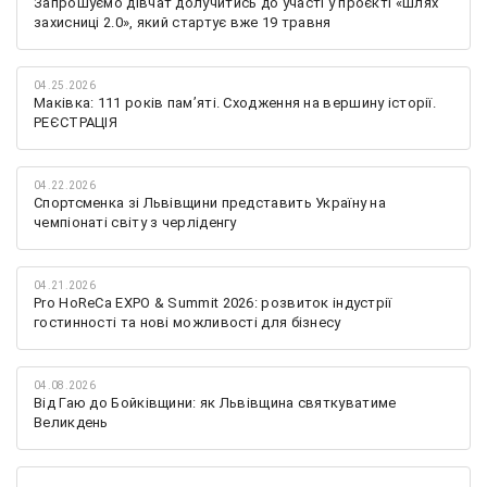
Запрошуємо дівчат долучитись до участі у проєкті «Шлях
захисниці 2.0», який стартує вже 19 травня
04.25.2026
Маківка: 111 років пам’яті. Сходження на вершину історії.
РЕЄСТРАЦІЯ
04.22.2026
Спортсменка зі Львівщини представить Україну на
чемпіонаті світу з черліденгу
04.21.2026
Pro HoReCa EXPO & Summit 2026: розвиток індустрії
гостинності та нові можливості для бізнесу
04.08.2026
Від Гаю до Бойківщини: як Львівщина святкуватиме
Великдень