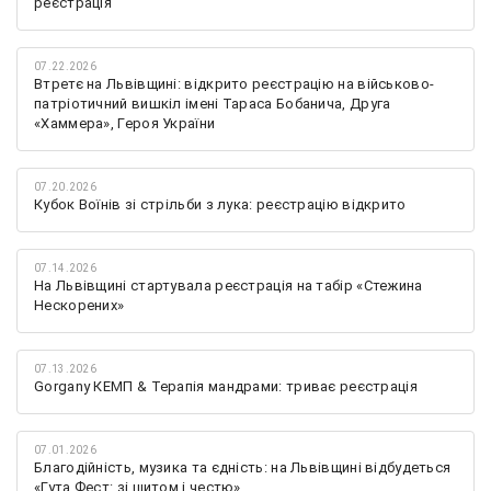
реєстрація
07.22.2026
Втретє на Львівщині: відкрито реєстрацію на військово-
патріотичний вишкіл імені Тараса Бобанича, Друга
«Хаммера», Героя України
07.20.2026
Кубок Воїнів зі стрільби з лука: реєстрацію відкрито
07.14.2026
На Львівщині стартувала реєстрація на табір «Стежина
Нескорених»
07.13.2026
Gorgany КЕМП & Терапія мандрами: триває реєстрація
07.01.2026
Благодійність, музика та єдність: на Львівщині відбудеться
«Гута Фест: зі щитом і честю»