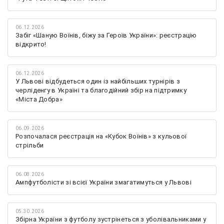
06.12.2026
Забіг «Шаную Воїнів, біжу за Героїв України»: реєстрацію
відкрито!
06.12.2026
У Львові відбудеться один із найбільших турнірів з
черліденгу в Україні та благодійний збір на підтримку
«Міста Добра»
06.09.2026
Розпочалася реєстрація на «Кубок Воїнів» з кульової
стрільби
06.08.2026
Ампфутболісти зі всієї України змагатимуться у Львові
05.30.2026
Збірна України з футболу зустрінеться з уболівальниками у