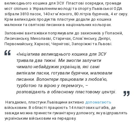
великоднього кошика для ЗСУ. Пластові осередки, громади
міст спільно з Управлінням молоді та спорту Львівської ОДА
зібрали 3810 пасок, 140 кг м’ясного, 80 літрів бурячків, 4 кг сиру.
Крім великодніх продуктів пластуни додали до кошика
малюнки та святкові писанки в національних кольорах.
Заповнені вантажівки попрямували до захисників у Попасній,
Лисичанську, Миколаєві, Старичах, Слов’янську, Дніпрі,
Первомайську, Харкові, Чернігові, Запоріжжі та Львові.
«Ініціатива великоднього кошика для ЗСУ
тривала два тижні. Ми змогли залучити
чимало небайдужих українців, які самі
випікали паски, готували бурячки, малювали
писанки. Волонтери працювали з любов’ю,
турботою та вірою у перемогу», –
розповідають в обласному пластовому центрі.
Нагадаємо, пластуни Львівщини активно
допомагають
військовим. В області працюють 14 пластових штабів, де
завжди можна принести гуманітарну допомогу, яку відправлять
українським військовим на передову.