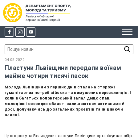
04.05.2022
Пластуни Львівщини передали воїнам
майже чотири тисячі пасок
Молодь Львівщини з перших днів стала на сторожі
гуманітарних потреб війська та вимушених переселенців. І
коли в багатьох волонтерський запал дещо спав,
молодіжні осередки області залишаються активними й
досі, долучаючись до загальних проєктів та ініціюючи
власні.
Цього року на Великдень пластуни Львівщини організували збір