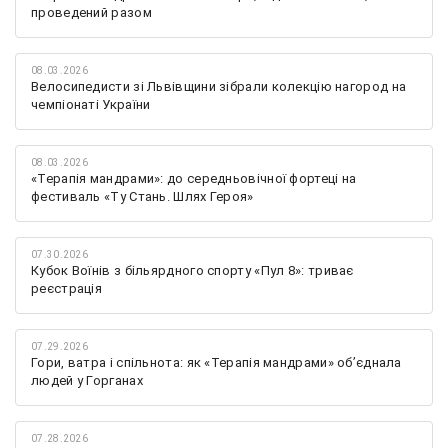
проведений разом
08.03.2026
Велосипедисти зі Львівщини зібрали колекцію нагород на
чемпіонаті України
08.03.2026
«Терапія мандрами»: до середньовічної фортеці на
фестиваль «Ту Стань. Шлях Героя»
07.30.2026
Кубок Воїнів з більярдного спорту «Пул 8»: триває
реєстрація
07.29.2026
Гори, ватра і спільнота: як «Терапія мандрами» об’єднала
людей у Горганах
07.28.2026