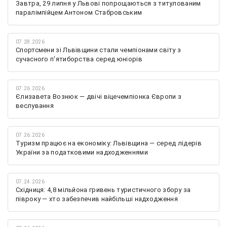
Завтра, 29 липня у Львові попрощаються з титулованим
паралімпійцем Антоном Стабровським
07.28.2026
Спортсмени зі Львівщини стали чемпіонами світу з
сучасного п'ятиборства серед юніорів
07.26.2026
Єлизавета Вознюк — двічі віцечемпіонка Європи з
веслування
07.26.2026
Туризм працює на економіку: Львівщина — серед лідерів
України за податковими надходженнями
07.24.2026
Східниця: 4,8 мільйона гривень туристичного збору за
півроку — хто забезпечив найбільші надходження