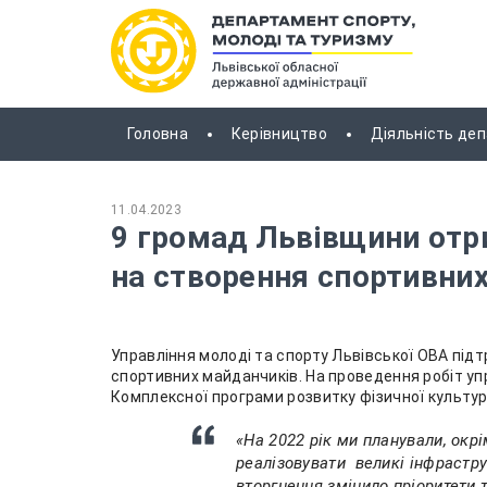
Головна
Керівництво
Діяльність де
11.04.2023
9 громад Львівщини отр
на створення спортивни
Управління молоді та спорту Львівської ОВА підт
спортивних майданчиків. На проведення робіт уп
Комплексної програми розвитку фізичної культур
«На 2022 рік ми планували, окр
реалізовувати великі інфрастр
вторгнення змінило пріоритети т