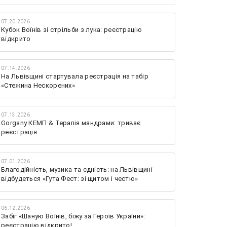
07.20.2026
Кубок Воїнів зі стрільби з лука: реєстрацію
відкрито
07.14.2026
На Львівщині стартувала реєстрація на табір
«Стежина Нескорених»
07.13.2026
Gorgany КЕМП & Терапія мандрами: триває
реєстрація
07.01.2026
Благодійність, музика та єдність: на Львівщині
відбудеться «Гута Фест: зі щитом і честю»
06.12.2026
Забіг «Шаную Воїнів, біжу за Героїв України»:
реєстрацію відкрито!