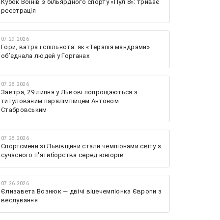
Кубок Воїнів з більярдного спорту «Пул 8»: триває
реєстрація
07.29.2026
Гори, ватра і спільнота: як «Терапія мандрами»
об’єднала людей у Горганах
07.28.2026
Завтра, 29 липня у Львові попрощаються з
титулованим паралімпійцем Антоном
Стабровським
07.28.2026
Спортсмени зі Львівщини стали чемпіонами світу з
сучасного п'ятиборства серед юніорів
07.26.2026
Єлизавета Вознюк — двічі віцечемпіонка Європи з
веслування