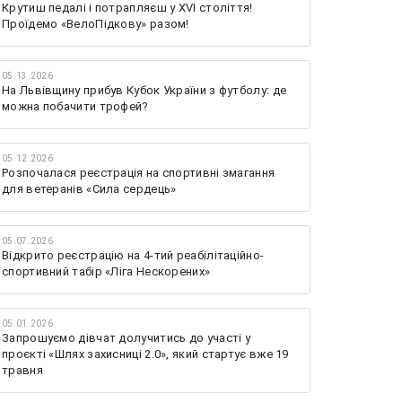
Крутиш педалі і потрапляєш у XVI століття!
Проїдемо «ВелоПідкову» разом!
05.13.2026
На Львівщину прибув Кубок України з футболу: де
можна побачити трофей?
05.12.2026
Розпочалася реєстрація на спортивні змагання
для ветеранів «Сила сердець»
05.07.2026
Відкрито реєстрацію на 4-тий реабілітаційно-
спортивний табір «Ліга Нескорених»
05.01.2026
Запрошуємо дівчат долучитись до участі у
проєкті «Шлях захисниці 2.0», який стартує вже 19
травня