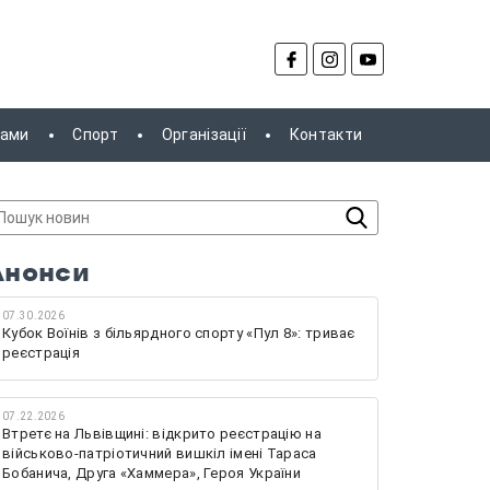
рами
Спорт
Організації
Контакти
Анонси
07.30.2026
Кубок Воїнів з більярдного спорту «Пул 8»: триває
реєстрація
07.22.2026
Втретє на Львівщині: відкрито реєстрацію на
військово-патріотичний вишкіл імені Тараса
Бобанича, Друга «Хаммера», Героя України