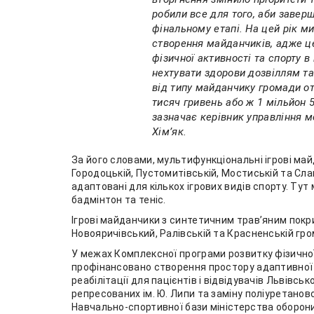
робили все для того, аби заверш
фінальному етапі. На цей рік м
створення майданчиків, адже ц
фізичної активності та спорту в
нехтувати здорови дозвіллям та
від типу майданчику громади о
тисяч гривень або ж 1 мільйон 
зазначає керівник управління м
Хім’як.
За його словами, мультифункціональні ігрові май
Городоцькій, Пустомитівській, Мостиській та Сл
адаптовані для кількох ігрових видів спорту. Тут
бадмінтон та теніс.
Ігрові майданчики з синтетичним трав’яним покр
Новояричівський, Ралівській та Красненській гро
У межах Комплексної програми розвитку фізично
профінансовано створення простору адаптивної р
реабілітації для пацієнтів і відвідувачів Львівсь
репресованих ім. Ю. Липи та заміну поліуретано
Навчально-спортивної бази міністерства оборони