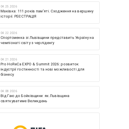
04.25.2026
Маківка: 111 років пам’яті. Сходження на вершину
історії. РЕЄСТРАЦІЯ
04.22.2026
Спортсменка зі Львівщини представить Україну на
чемпіонаті світу з черліденгу
04.21.2026
Pro HoReCa EXPO & Summit 2026: розвиток
індустрії гостинності та нові можливості для
бізнесу
04.08.2026
Від Гаю до Бойківщини: як Львівщина
святкуватиме Великдень