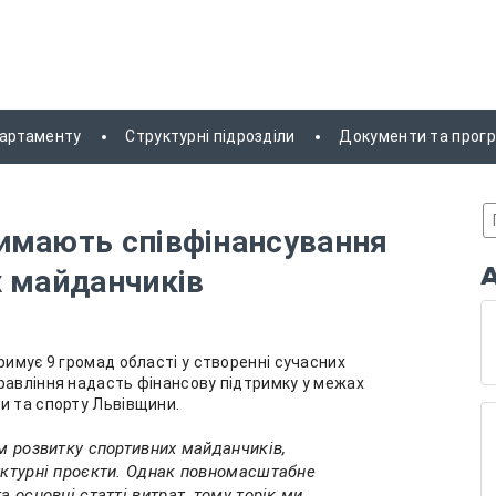
партаменту
Структурні підрозділи
Документи та прог
имають співфінансування
х майданчиків
римує 9 громад області у створенні сучасних
равління надасть фінансову підтримку у межах
и та спорту Львівщини.
ім розвитку спортивних майданчиків,
уктурні проєкти. Однак повномасштабне
а основні статті витрат, тому торік ми