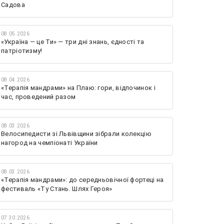
Садова
08.05.2026
«Україна — це Ти» — три дні знань, єдності та
патріотизму!
08.04.2026
«Терапія мандрами» на Плаю: гори, відпочинок і
час, проведений разом
08.03.2026
Велосипедисти зі Львівщини зібрали колекцію
нагород на чемпіонаті України
08.03.2026
«Терапія мандрами»: до середньовічної фортеці на
фестиваль «Ту Стань. Шлях Героя»
07.30.2026