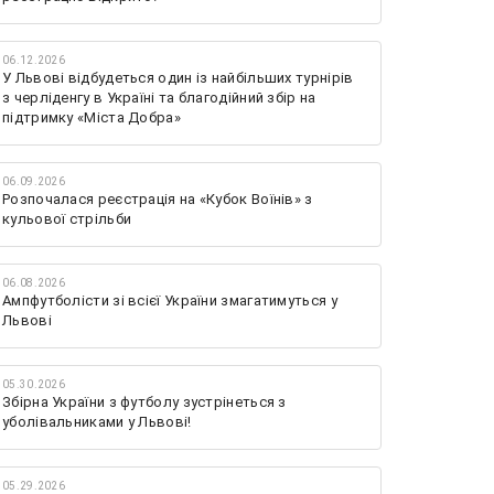
06.12.2026
У Львові відбудеться один із найбільших турнірів
з черліденгу в Україні та благодійний збір на
підтримку «Міста Добра»
06.09.2026
Розпочалася реєстрація на «Кубок Воїнів» з
кульової стрільби
06.08.2026
Ампфутболісти зі всієї України змагатимуться у
Львові
05.30.2026
Збірна України з футболу зустрінеться з
уболівальниками у Львові!
05.29.2026