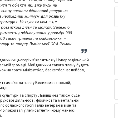
ити ті об’єкти, які вже були на
и знову заклали фінасовий ресурс на
е
необхідний мінімум для розвитку
 громадах. Нехтувати ним – це
 розвитком дітей та молоді. Залежно
тримають дофінасування у розмірі 900
500 тисяч гривень на майданчик», –
олоді та спорту Львівської ОВА Роман
данчики цьогоріч з’являться у Новороздільській,
авській громаді. Майданчики такого плану будуть
 можна грати мініфутбол, баскетбол, волейбол,
иттям з’являться у Великомостівській,
маді.
ї культури та спорту Львівщини також буде
ухової діяльності, фізичної та ментальної
кого обласного госпіталю ветеранів війн та
вого покриття у легкоатлетичному манежі
.