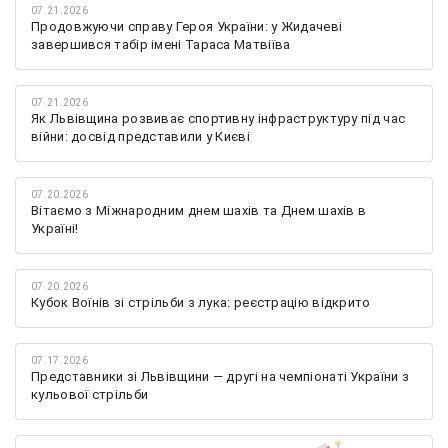
07.21.2026
Продовжуючи справу Героя України: у Жидачеві
завершився табір імені Тараса Матвіїва
07.21.2026
Як Львівщина розвиває спортивну інфраструктуру під час
війни: досвід представили у Києві
07.20.2026
Вітаємо з Міжнародним днем шахів та Днем шахів в
Україні!
07.20.2026
Кубок Воїнів зі стрільби з лука: реєстрацію відкрито
07.17.2026
Представники зі Львівщини — другі на чемпіонаті України з
кульової стрільби