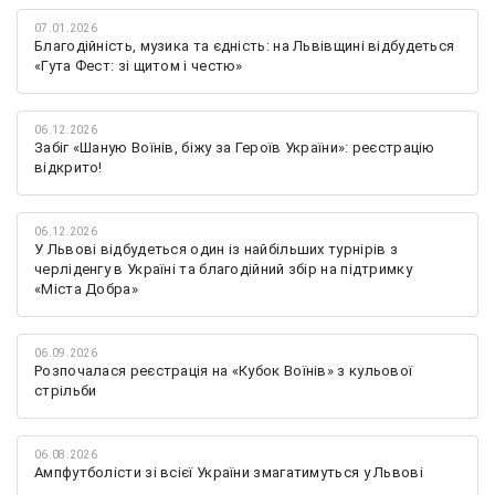
07.01.2026
Благодійність, музика та єдність: на Львівщині відбудеться
«Гута Фест: зі щитом і честю»
06.12.2026
Забіг «Шаную Воїнів, біжу за Героїв України»: реєстрацію
відкрито!
06.12.2026
У Львові відбудеться один із найбільших турнірів з
черліденгу в Україні та благодійний збір на підтримку
«Міста Добра»
06.09.2026
Розпочалася реєстрація на «Кубок Воїнів» з кульової
стрільби
06.08.2026
Ампфутболісти зі всієї України змагатимуться у Львові