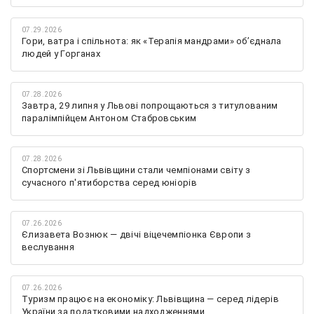
07.29.2026
Гори, ватра і спільнота: як «Терапія мандрами» об’єднала
людей у Горганах
07.28.2026
Завтра, 29 липня у Львові попрощаються з титулованим
паралімпійцем Антоном Стабровським
07.28.2026
Спортсмени зі Львівщини стали чемпіонами світу з
сучасного п'ятиборства серед юніорів
07.26.2026
Єлизавета Вознюк — двічі віцечемпіонка Європи з
веслування
07.26.2026
Туризм працює на економіку: Львівщина — серед лідерів
України за податковими надходженнями