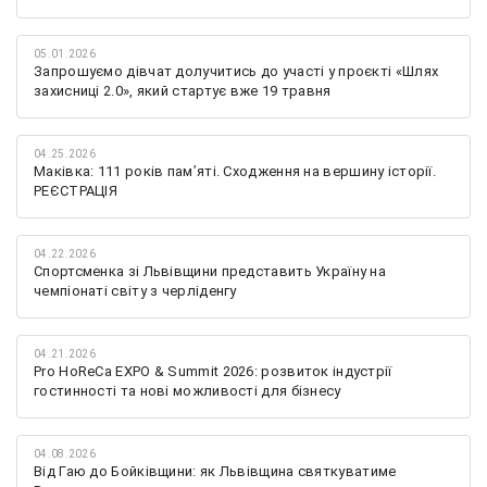
05.01.2026
Запрошуємо дівчат долучитись до участі у проєкті «Шлях
захисниці 2.0», який стартує вже 19 травня
04.25.2026
Маківка: 111 років пам’яті. Сходження на вершину історії.
РЕЄСТРАЦІЯ
04.22.2026
Спортсменка зі Львівщини представить Україну на
чемпіонаті світу з черліденгу
04.21.2026
Pro HoReCa EXPO & Summit 2026: розвиток індустрії
гостинності та нові можливості для бізнесу
04.08.2026
Від Гаю до Бойківщини: як Львівщина святкуватиме