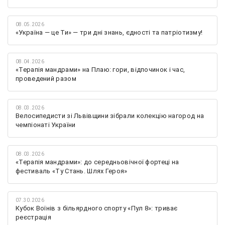
08.05.2026
«Україна — це Ти» — три дні знань, єдності та патріотизму!
08.04.2026
«Терапія мандрами» на Плаю: гори, відпочинок і час,
проведений разом
08.03.2026
Велосипедисти зі Львівщини зібрали колекцію нагород на
чемпіонаті України
08.03.2026
«Терапія мандрами»: до середньовічної фортеці на
фестиваль «Ту Стань. Шлях Героя»
07.30.2026
Кубок Воїнів з більярдного спорту «Пул 8»: триває
реєстрація