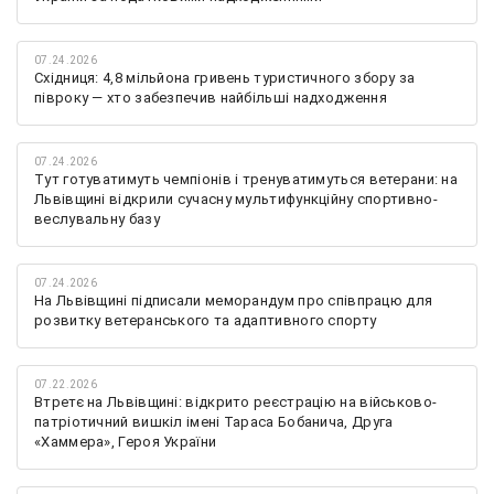
07.24.2026
Східниця: 4,8 мільйона гривень туристичного збору за
півроку — хто забезпечив найбільші надходження
07.24.2026
Тут готуватимуть чемпіонів і тренуватимуться ветерани: на
Львівщині відкрили сучасну мультифункційну спортивно-
веслувальну базу
07.24.2026
На Львівщині підписали меморандум про співпрацю для
розвитку ветеранського та адаптивного спорту
07.22.2026
Втретє на Львівщині: відкрито реєстрацію на військово-
патріотичний вишкіл імені Тараса Бобанича, Друга
«Хаммера», Героя України