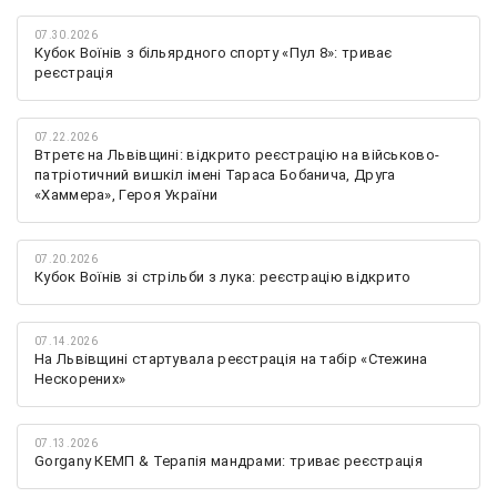
07.30.2026
Кубок Воїнів з більярдного спорту «Пул 8»: триває
реєстрація
07.22.2026
Втретє на Львівщині: відкрито реєстрацію на військово-
патріотичний вишкіл імені Тараса Бобанича, Друга
«Хаммера», Героя України
07.20.2026
Кубок Воїнів зі стрільби з лука: реєстрацію відкрито
07.14.2026
На Львівщині стартувала реєстрація на табір «Стежина
Нескорених»
07.13.2026
Gorgany КЕМП & Терапія мандрами: триває реєстрація