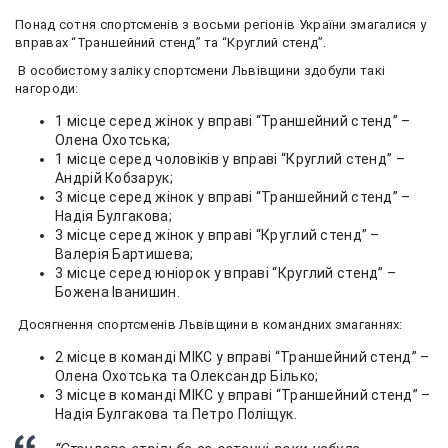
Понад сотня спортсменів з восьми регіонів України змагалися у
вправах “Траншейний стенд” та “Круглий стенд”.
В особистому заліку спортсмени Львівщини здобули такі
нагороди:
1 місце серед жінок у вправі “Траншейний стенд” –
Олена Охотська;
1 місце серед чоловіків у вправі “Круглий стенд” –
Андрій Кобзарук;
3 місце серед жінок у вправі “Траншейний стенд” –
Надія Булгакова;
3 місце серед жінок у вправі “Круглий стенд” –
Валерія Бартишева;
3 місце серед юніорок у вправі “Круглий стенд” –
Божена Іванишин.
Досягнення спортсменів Львівщини в командних змаганнях:
2 місце в команді MIKC у вправі “Траншейний стенд” –
Олена Охотська та Олександр Білько;
3 місце в команді МІКС у вправі “Траншейний стенд” –
Надія Булгакова та Петро Поліщук.