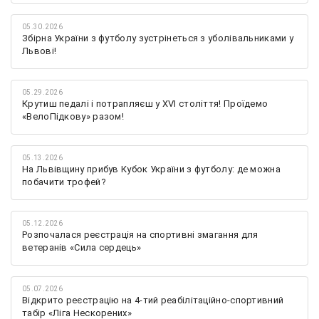
05.30.2026
Збірна України з футболу зустрінеться з уболівальниками у
Львові!
05.29.2026
Крутиш педалі і потрапляєш у XVI століття! Проїдемо
«ВелоПідкову» разом!
05.13.2026
На Львівщину прибув Кубок України з футболу: де можна
побачити трофей?
05.12.2026
Розпочалася реєстрація на спортивні змагання для
ветеранів «Сила сердець»
05.07.2026
Відкрито реєстрацію на 4-тий реабілітаційно-спортивний
табір «Ліга Нескорених»