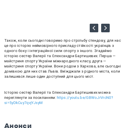
Також, коли сьогодні говоримо про стрільбу стендову, для нас
це про історію неймовірного прикладу стійкості українців з
одного боку і інтеграційної сили спорту з іншого. Згадаймо
історію сестер Валерії та Олександри Бартишевих. Перша —
майстриня спорту України міжнародного класу, друга —
майстриня спорту України. Вони родом з Харкова, але сьогодні
домівкою для них став Львів. Виїжджали з рідного міста, коли
залишився лише один доступний для цього міст.
Історію сестер Валерії та Олександри Бартишевих можна
переглянути за посиланням:
https://youtu.be/GBWoJrVrcN0?
si=5yDkCuy7qvjYJsyM
Анонси