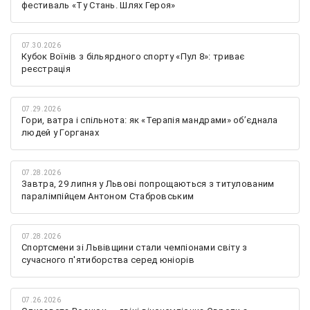
фестиваль «Ту Стань. Шлях Героя»
07.30.2026
Кубок Воїнів з більярдного спорту «Пул 8»: триває
реєстрація
07.29.2026
Гори, ватра і спільнота: як «Терапія мандрами» об’єднала
людей у Горганах
07.28.2026
Завтра, 29 липня у Львові попрощаються з титулованим
паралімпійцем Антоном Стабровським
07.28.2026
Спортсмени зі Львівщини стали чемпіонами світу з
сучасного п'ятиборства серед юніорів
07.26.2026