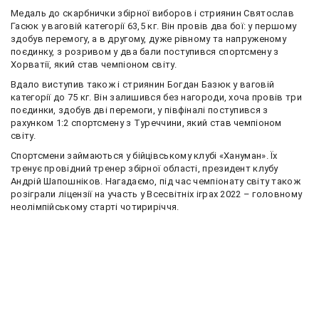
Медаль до скарбнички збірної виборов і стриянин Святослав
Гасюк у ваговій категорії 63,5 кг. Він провів два бої: у першому
здобув перемогу, а в другому, дуже рівному та напруженому
поєдинку, з розривом у два бали поступився спортсмену з
Хорватії, який став чемпіоном світу.
Вдало виступив також і стриянин Богдан Базюк у ваговій
категорії до 75 кг. Він залишився без нагороди, хоча провів три
поєдинки, здобув дві перемоги, у півфіналі поступився з
рахунком 1:2 спортсмену з Туреччини, який став чемпіоном
світу.
Спортсмени займаються у бійцівському клубі «Хануман». Їх
тренує провідний тренер збірної області, президент клубу
Андрій Шапошніков. Нагадаємо, під час чемпіонату світу також
розіграли ліцензії на участь у Всесвітніх іграх 2022 – головному
неолімпійському старті чотириріччя.