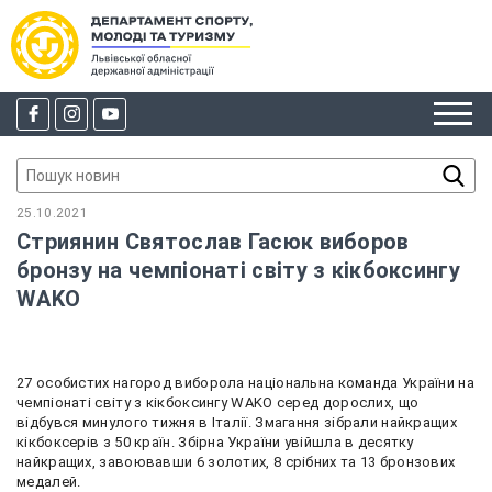
25.10.2021
Стриянин Святослав Гасюк виборов
бронзу на чемпіонаті світу з кікбоксингу
WAKO
27 особистих нагород виборола національна команда України на
чемпіонаті світу з кікбоксингу WAKO серед дорослих, що
відбувся минулого тижня в Італії. Змагання зібрали найкращих
кікбоксерів з 50 країн. Збірна України увійшла в десятку
найкращих, завоювавши 6 золотих, 8 срібних та 13 бронзових
медалей.