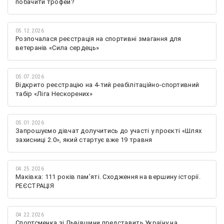
побачити трофей?
05.12.2026
Розпочалася реєстрація на спортивні змагання для
ветеранів «Сила сердець»
05.07.2026
Відкрито реєстрацію на 4-тий реабілітаційно-спортивний
табір «Ліга Нескорених»
05.01.2026
Запрошуємо дівчат долучитись до участі у проєкті «Шлях
захисниці 2.0», який стартує вже 19 травня
04.25.2026
Маківка: 111 років пам’яті. Сходження на вершину історії.
РЕЄСТРАЦІЯ
04.22.2026
Спортсменка зі Львівщини представить Україну на