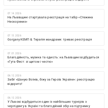
07.14.2026
На Львівщині стартувала реєстрація на табір «Стежина
Нескорених»
07.13.2026
Gorgany КЕМП & Терапія мандрами: триває реєстрація
07.01.2026
Благодійність, музика та єдність: на Львівщині відбудеться
«Гута Фест: зі щитом і честю»
06.12.2026
Забіг «Шаную Воїнів, біжу за Героїв України»: реєстрацію
відкрито!
06.12.2026
У Львові відбудеться один із найбільших турнірів з
черліденгу в Україні та благодійний збір на підтримку