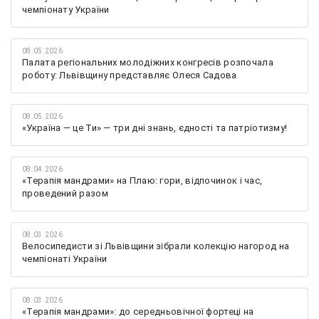
чемпіонату України
08.05.2026
Палата регіональних молодіжних конгресів розпочала
роботу: Львівщину представляє Олеся Садова
08.05.2026
«Україна — це Ти» — три дні знань, єдності та патріотизму!
08.04.2026
«Терапія мандрами» на Плаю: гори, відпочинок і час,
проведений разом
08.03.2026
Велосипедисти зі Львівщини зібрали колекцію нагород на
чемпіонаті України
08.03.2026
«Терапія мандрами»: до середньовічної фортеці на