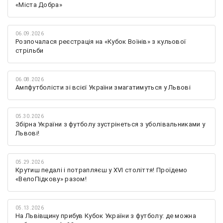
«Міста Добра»
06.09.2026
Розпочалася реєстрація на «Кубок Воїнів» з кульової
стрільби
06.08.2026
Ампфутболісти зі всієї України змагатимуться у Львові
05.30.2026
Збірна України з футболу зустрінеться з уболівальниками у
Львові!
05.29.2026
Крутиш педалі і потрапляєш у XVI століття! Проїдемо
«ВелоПідкову» разом!
05.13.2026
На Львівщину прибув Кубок України з футболу: де можна