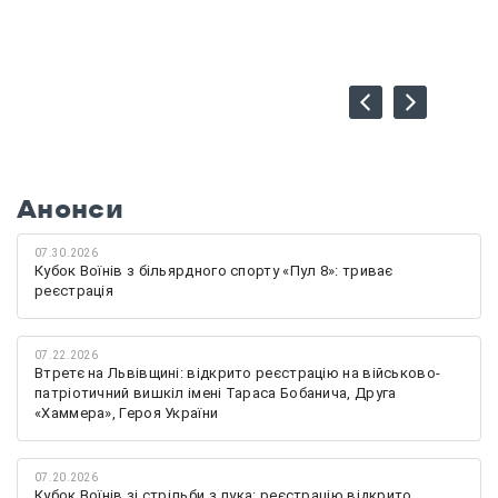
Анонси
07.30.2026
Кубок Воїнів з більярдного спорту «Пул 8»: триває
реєстрація
07.22.2026
Втретє на Львівщині: відкрито реєстрацію на військово-
патріотичний вишкіл імені Тараса Бобанича, Друга
«Хаммера», Героя України
07.20.2026
Кубок Воїнів зі стрільби з лука: реєстрацію відкрито