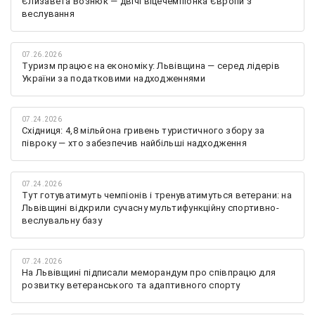
Єлизавета Вознюк — двічі віцечемпіонка Європи з
веслування
07.26.2026
Туризм працює на економіку: Львівщина — серед лідерів
України за податковими надходженнями
07.24.2026
Східниця: 4,8 мільйона гривень туристичного збору за
півроку — хто забезпечив найбільші надходження
07.24.2026
Тут готуватимуть чемпіонів і тренуватимуться ветерани: на
Львівщині відкрили сучасну мультифункційну спортивно-
веслувальну базу
07.24.2026
На Львівщині підписали меморандум про співпрацю для
розвитку ветеранського та адаптивного спорту