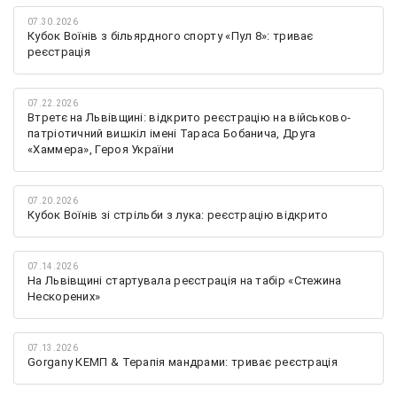
07.30.2026
Кубок Воїнів з більярдного спорту «Пул 8»: триває
реєстрація
07.22.2026
Втретє на Львівщині: відкрито реєстрацію на військово-
патріотичний вишкіл імені Тараса Бобанича, Друга
«Хаммера», Героя України
07.20.2026
Кубок Воїнів зі стрільби з лука: реєстрацію відкрито
07.14.2026
На Львівщині стартувала реєстрація на табір «Стежина
Нескорених»
07.13.2026
Gorgany КЕМП & Терапія мандрами: триває реєстрація