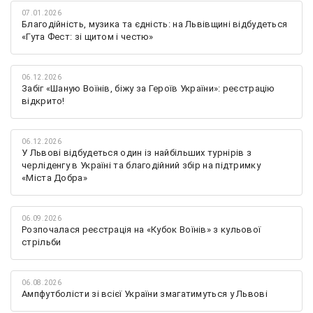
07.01.2026
Благодійність, музика та єдність: на Львівщині відбудеться
«Гута Фест: зі щитом і честю»
06.12.2026
Забіг «Шаную Воїнів, біжу за Героїв України»: реєстрацію
відкрито!
06.12.2026
У Львові відбудеться один із найбільших турнірів з
черліденгу в Україні та благодійний збір на підтримку
«Міста Добра»
06.09.2026
Розпочалася реєстрація на «Кубок Воїнів» з кульової
стрільби
06.08.2026
Ампфутболісти зі всієї України змагатимуться у Львові