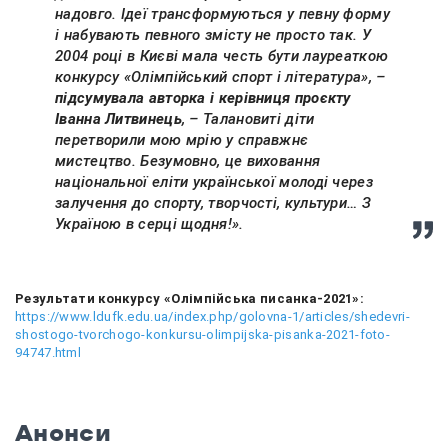
надовго. Ідеї трансформуються у певну форму
і набувають певного змісту не просто так. У
2004 році в Києві мала честь бути лауреаткою
конкурсу «Олімпійський спорт і література»,
–
підсумувала авторка і керівниця проєкту
Іванна Литвинець
, –
Талановиті
д
іти
перетворили мою мрію у справжнє
мистецтво
.
Безумовно
,
це виховання
національної еліти української молоді через
залучення до спорту, творчості, культури… З
Україною в серці щодня!».
Результати конкурсу «Олімпійська писанка-2021»:
https://www.ldufk.edu.ua/index.php/golovna-1/articles/shedevri-
shostogo-tvorchogo-konkursu-olimpijska-pisanka-2021-foto-
94747.html
Анонси