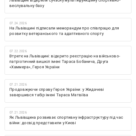
Львівщині відкрили сучасну мультифункційну спортивно-
веслувальну базу
07.24.2026
На Львівщині підписали меморандум про співпрацю для
розвитку ветеранського та адаптивного спорту
07.22.2026
Втретє на Львівщині: відкрито реєстрацію на військово-
патріотичний вишкіл імені Тараса Бобанича, Друга
«Хаммера», Героя України
07.21.2026
Продовжуючи справу Героя України: у Жидачеві
завершився табір імені Тараса Матвіїва
07.21.2026
Як Львівщина розвиває спортивну інфраструктуру під час
війни: досвід представили у Києві