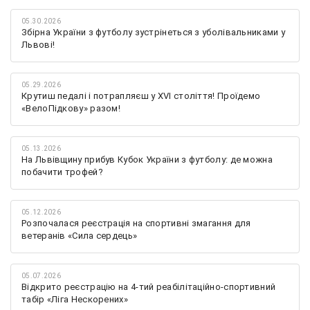
05.30.2026
Збірна України з футболу зустрінеться з уболівальниками у
Львові!
05.29.2026
Крутиш педалі і потрапляєш у XVI століття! Проїдемо
«ВелоПідкову» разом!
05.13.2026
На Львівщину прибув Кубок України з футболу: де можна
побачити трофей?
05.12.2026
Розпочалася реєстрація на спортивні змагання для
ветеранів «Сила сердець»
05.07.2026
Відкрито реєстрацію на 4-тий реабілітаційно-спортивний
табір «Ліга Нескорених»