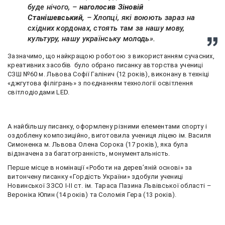
буде нічого
, –
наголосив Зіновій
Станішевський,
–
Хлопці, які воюють зараз на
східних кордонах, стоять там за нашу мову,
культуру, нашу українську молодь».
Зазначимо, що найкращою роботою з використанням сучасних,
креативних засобів було обрано писанку авторства учениці
СЗШ №60 м. Львова Софії Галінич (12 років), виконану в техніці
«джгутова філігрань» з поєднанням технології освітлення
світлодіодами LED.
А найбільшу писанку, оформлену різними елементами спорту і
оздоблену композиційно, виготовила учениця ліцею ім. Василя
Симоненка м. Львова Олена Сорока (17 років), яка була
відзначена за багатогранність, монументальність.
Перше місце в номінації «Роботи на дерев’яній основі» за
витончену писанку «Гордість України» здобули учениці
Новинської ЗЗСО І-ІІ ст. ім. Тараса Пазина Львівської області –
Вероніка Юпин (14 років) та Соломія Гера (13 років).