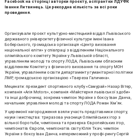
Facebook на сторінці авторки проєкту, аспірантки ЛДУФК
Іванни Литвинець. Це рекордна кількість за всі роки
проведення.
Організували проєкт культурно-мистецький відділ Львівського
державного університету фізичної культури імені Івана
Боберського, громадська організація «Центр виховання
національної еліти» у співпраці з відділенням Національного
олімпійського комітету України у Львівській області,
управлінням молоді та спорту ЛОДА, Львівським обласним
відділенням Комітету з фізичного виховання та спорту МОН
України, управлінням освіти департаменту гуманітарної політики
ЛМР, громадською організацією «Твереза Галичина».
Меценати: президент спортивного клубу «Самурай» Назар Вітер,
компанія «Ariя Motors», компанія «Майстерня львівської здоби»
та інші доброчинці, зокрема чемпіон України з боксу Іван Данча,
начальник управління молоді та спорту ЛОДА Роман Хім’як.
У церемонії нагородження взяли участь представники спорту,
науки і мистецтва: триразова учасниця Олімпійських ігор з
вільної боротьби, чемпіонка та призерка Європейських ігор,
чемпіонатів Європи, чемпіонатів світу Юлія Ткач; чемпіон
України з боксу Іван Данча; непереможний у профі-рингу Сергій