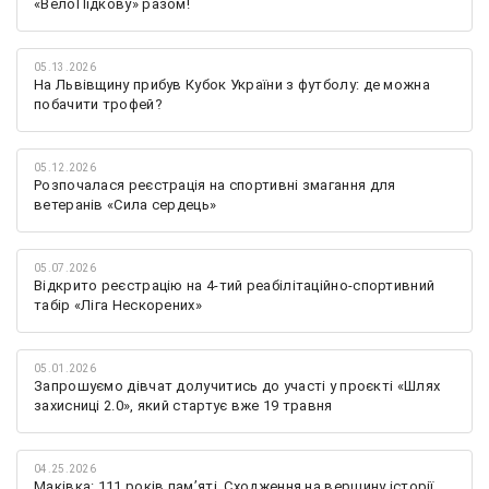
«ВелоПідкову» разом!
05.13.2026
На Львівщину прибув Кубок України з футболу: де можна
побачити трофей?
05.12.2026
Розпочалася реєстрація на спортивні змагання для
ветеранів «Сила сердець»
05.07.2026
Відкрито реєстрацію на 4-тий реабілітаційно-спортивний
табір «Ліга Нескорених»
05.01.2026
Запрошуємо дівчат долучитись до участі у проєкті «Шлях
захисниці 2.0», який стартує вже 19 травня
04.25.2026
Маківка: 111 років пам’яті. Сходження на вершину історії.