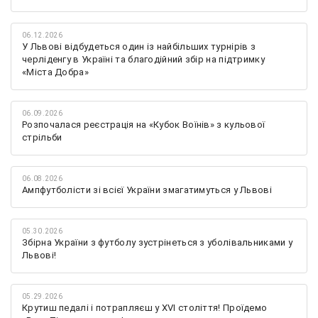
06.12.2026
У Львові відбудеться один із найбільших турнірів з
черліденгу в Україні та благодійний збір на підтримку
«Міста Добра»
06.09.2026
Розпочалася реєстрація на «Кубок Воїнів» з кульової
стрільби
06.08.2026
Ампфутболісти зі всієї України змагатимуться у Львові
05.30.2026
Збірна України з футболу зустрінеться з уболівальниками у
Львові!
05.29.2026
Крутиш педалі і потрапляєш у XVI століття! Проїдемо