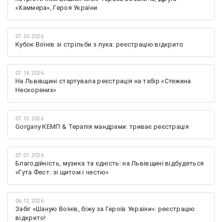
«Хаммера», Героя України
07.20.2026
Кубок Воїнів зі стрільби з лука: реєстрацію відкрито
07.14.2026
На Львівщині стартувала реєстрація на табір «Стежина
Нескорених»
07.13.2026
Gorgany КЕМП & Терапія мандрами: триває реєстрація
07.01.2026
Благодійність, музика та єдність: на Львівщині відбудеться
«Гута Фест: зі щитом і честю»
06.12.2026
Забіг «Шаную Воїнів, біжу за Героїв України»: реєстрацію
відкрито!