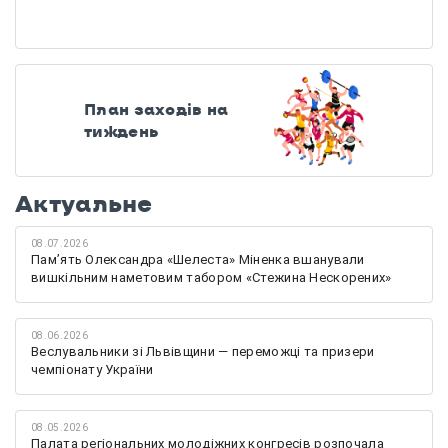
План заходів на
тиждень
Актуальне
08.07.2026
Памʼять Олександра «Шелеста» Міненка вшанували
вишкільним наметовим табором «Стежина Нескорених»
08.06.2026
Веслувальники зі Львівщини — переможці та призери
чемпіонату України
08.05.2026
Палата регіональних молодіжних конгресів розпочала