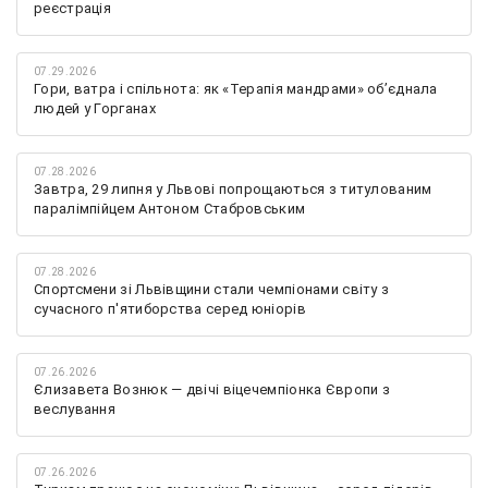
реєстрація
07.29.2026
Гори, ватра і спільнота: як «Терапія мандрами» об’єднала
людей у Горганах
07.28.2026
Завтра, 29 липня у Львові попрощаються з титулованим
паралімпійцем Антоном Стабровським
07.28.2026
Спортсмени зі Львівщини стали чемпіонами світу з
сучасного п'ятиборства серед юніорів
07.26.2026
Єлизавета Вознюк — двічі віцечемпіонка Європи з
веслування
07.26.2026