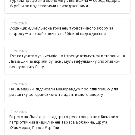
Туризм працює на економіку: Львівщина — серед лідерів
України за податковими надходженнями
07.24.2026
Східниця: 4,8 мільйона гривень туристичного збору за
півроку — хто забезпечив найбільші надходження
07.24.2026
Тут готуватимуть чемпіонів і тренуватимуться ветерани: на
Львівщині відкрили сучасну мультифункційну спортивно-
веслувальну базу
07.24.2026
На Львівщині підписали меморандум про співпрацю для
розвитку ветеранського та адаптивного спорту
07.22.2026
Втретє на Львівщині: відкрито реєстрацію на військово-
патріотичний вишкіл імені Тараса Бобанича, Друга
«Хаммера», Героя України