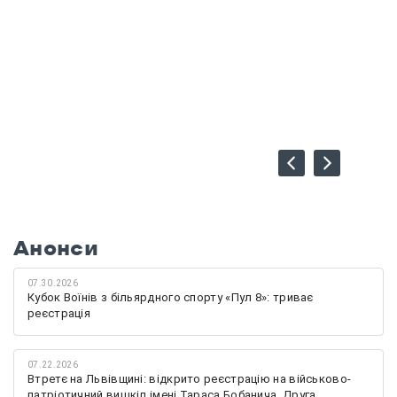
Анонси
07.30.2026
Кубок Воїнів з більярдного спорту «Пул 8»: триває
реєстрація
07.22.2026
Втретє на Львівщині: відкрито реєстрацію на військово-
патріотичний вишкіл імені Тараса Бобанича, Друга