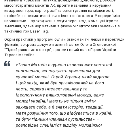
навички військової тактики, домедичної допомоги, розбору
масогабаритних макетів АК, пройти навчання з керування
квадрокоптера, картографії та орієнтування на місцевості,
стрільби з пневматичної гвинтівки та пістолета. У перерві між
навчаннями – проходження смуги перешкод, командні ігри та
змагання, здача нормативів з фізичної підготовки і змагання з
тактичної гри Laser Tag.
Окрім практики у програмі були й різноманітні лекції й перегляди
фільмів, зокрема документальний фільм Олени Огоновської
“Гідний ранкового сонця”, про життєвий шлях Героя України
Тараса Матвіїва.
«Тарас Матвіїв є однією із визначних постатей
сьогодення, які слугують прикладом для
сучасної молоді. Герой України, який надихає.
І цей захід, який був організований на його
честь, сприяв інтелектуальному та
ідеологічному вишколюванні молоді, адже
молоді українці мають не тільки вміти
захищати себе, а й знати історію, традиції,
мати розуміння того, що відбувається в країні,
та бути гідними членами суспільства», –
розповідає спеціаліст відділу молодіжної