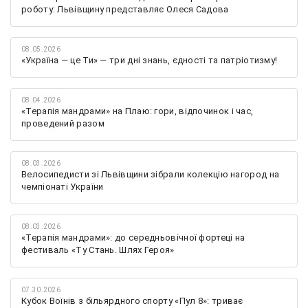
роботу: Львівщину представляє Олеся Садова
08.05.2026
«Україна — це Ти» — три дні знань, єдності та патріотизму!
08.04.2026
«Терапія мандрами» на Плаю: гори, відпочинок і час,
проведений разом
08.03.2026
Велосипедисти зі Львівщини зібрали колекцію нагород на
чемпіонаті України
08.03.2026
«Терапія мандрами»: до середньовічної фортеці на
фестиваль «Ту Стань. Шлях Героя»
07.30.2026
Кубок Воїнів з більярдного спорту «Пул 8»: триває