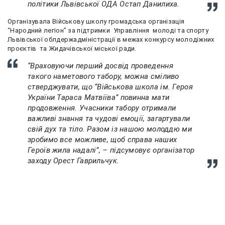
політики Львівської ОДА Остап Данилиха.
Організувала Військову школу громадська організація
“Народний легіон” за підтримки Управління молоді та спорту
Львівської облдержадміністрації в межах конкурсу молодіжних
проєктів та Жидачівської міської ради.
“Враховуючи перший досвід проведення
такого наметового табору, можна сміливо
стверджувати, що “Військова школа ім. Героя
України Тараса Матвіїва” повинна мати
продовження. Учасники табору отримали
важливі знання та чудові емоції, загартували
свій дух та тіло. Разом із нашою молоддю ми
зробимо все можливе, щоб справа наших
Героїв жила надалі”, – підсумовує організатор
заходу Орест Гаврильчук.