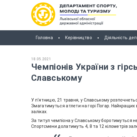
Головна
Керівництво
Діяльність де
18.05.2021
Чемпіонів України з гірс
Славському
У п‘ятницю, 21 травня, у Славському розпочнеться
Змагатимуться атлети на горі Погар. Найкращих
заліках.
За титул чемпіона у Славському боротимуться не 
Спортсмени долатимуть 4, 8 та 12 кілометрів зале