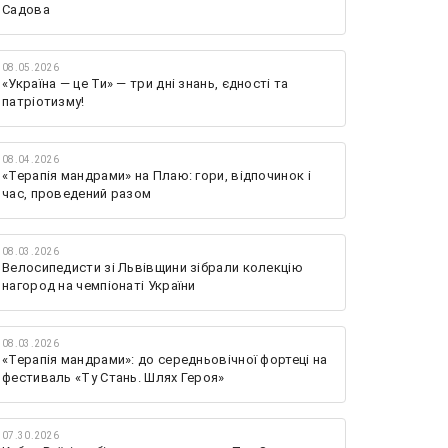
Садова
08.05.2026
«Україна — це Ти» — три дні знань, єдності та
патріотизму!
08.04.2026
«Терапія мандрами» на Плаю: гори, відпочинок і
час, проведений разом
08.03.2026
Велосипедисти зі Львівщини зібрали колекцію
нагород на чемпіонаті України
08.03.2026
«Терапія мандрами»: до середньовічної фортеці на
фестиваль «Ту Стань. Шлях Героя»
07.30.2026