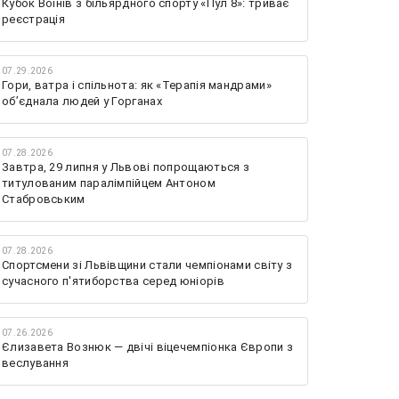
Кубок Воїнів з більярдного спорту «Пул 8»: триває
реєстрація
07.29.2026
Гори, ватра і спільнота: як «Терапія мандрами»
об’єднала людей у Горганах
07.28.2026
Завтра, 29 липня у Львові попрощаються з
титулованим паралімпійцем Антоном
Стабровським
07.28.2026
Спортсмени зі Львівщини стали чемпіонами світу з
сучасного п'ятиборства серед юніорів
07.26.2026
Єлизавета Вознюк — двічі віцечемпіонка Європи з
веслування