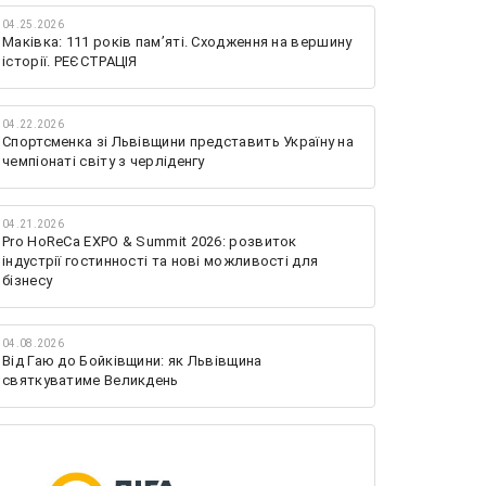
04.25.2026
Маківка: 111 років пам’яті. Сходження на вершину
історії. РЕЄСТРАЦІЯ
04.22.2026
Спортсменка зі Львівщини представить Україну на
чемпіонаті світу з черліденгу
04.21.2026
Pro HoReCa EXPO & Summit 2026: розвиток
індустрії гостинності та нові можливості для
бізнесу
04.08.2026
Від Гаю до Бойківщини: як Львівщина
святкуватиме Великдень