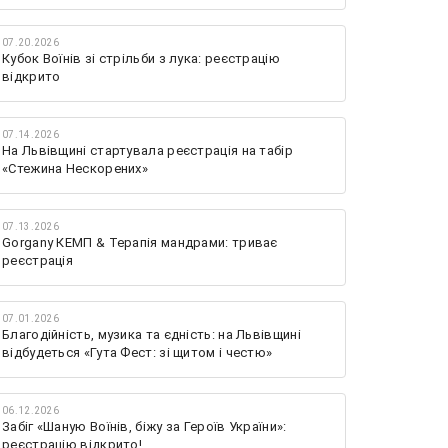
07.20.2026
Кубок Воїнів зі стрільби з лука: реєстрацію
відкрито
07.14.2026
На Львівщині стартувала реєстрація на табір
«Стежина Нескорених»
07.13.2026
Gorgany КЕМП & Терапія мандрами: триває
реєстрація
07.01.2026
Благодійність, музика та єдність: на Львівщині
відбудеться «Гута Фест: зі щитом і честю»
06.12.2026
Забіг «Шаную Воїнів, біжу за Героїв України»:
реєстрацію відкрито!