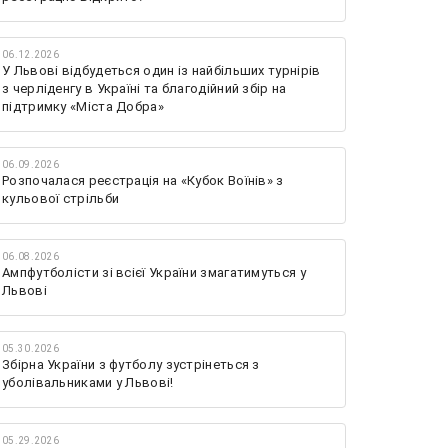
06.12.2026
У Львові відбудеться один із найбільших турнірів
з черліденгу в Україні та благодійний збір на
підтримку «Міста Добра»
06.09.2026
Розпочалася реєстрація на «Кубок Воїнів» з
кульової стрільби
06.08.2026
Ампфутболісти зі всієї України змагатимуться у
Львові
05.30.2026
Збірна України з футболу зустрінеться з
уболівальниками у Львові!
05.29.2026