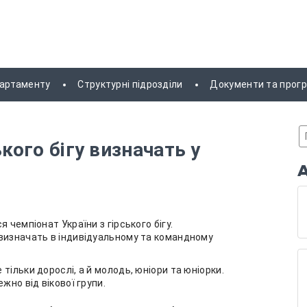
партаменту
Структурні підрозділи
Документи та прог
ького бігу визначать у
 чемпіонат України з гірського бігу.
 визначать в індивідуальному та командному
тільки дорослі, а й молодь, юніори та юніорки.
жно від вікової групи.