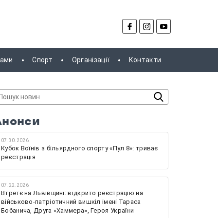
рами
Спорт
Організації
Контакти
Анонси
07.30.2026
Кубок Воїнів з більярдного спорту «Пул 8»: триває
реєстрація
07.22.2026
Втретє на Львівщині: відкрито реєстрацію на
військово-патріотичний вишкіл імені Тараса
Бобанича, Друга «Хаммера», Героя України