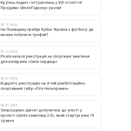
Крутиш педалі і потрапляєш у XVI століття!
Проїдемо «ВелоПідкову» разом!
05.13.2026
На Львівщину прибув Кубок України з футболу: де
можна побачити трофей?
05.12.2026
Розпочалася реєстрація на спортивні змагання
для ветеранів «Сила сердець»
05.07.2026
Відкрито реєстрацію на 4-тий реабілітаційно-
спортивний табір «Ліга Нескорених»
05.01.2026
Запрошуємо дівчат долучитись до участі у
проєкті «Шлях захисниці 2.0», який стартує вже 19
травня