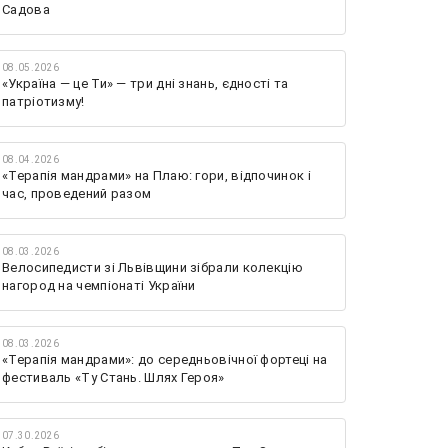
Садова
08.05.2026
«Україна — це Ти» — три дні знань, єдності та
патріотизму!
08.04.2026
«Терапія мандрами» на Плаю: гори, відпочинок і
час, проведений разом
08.03.2026
Велосипедисти зі Львівщини зібрали колекцію
нагород на чемпіонаті України
08.03.2026
«Терапія мандрами»: до середньовічної фортеці на
фестиваль «Ту Стань. Шлях Героя»
07.30.2026