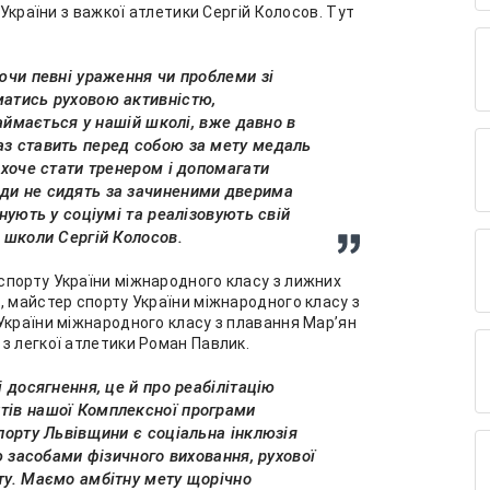
 України з важкої атлетики Сергій Колосов. Тут
аючи певні ураження чи проблеми зі
матись руховою активністю,
 займається у нашій школі, вже давно в
аз ставить перед собою за мету медаль
ь хоче стати тренером і допомагати
ди не сидять за зачиненими дверима
онують у соціумі та реалізовують свій
р школи Сергій Колосов.
спорту України міжнародного класу з лижних
, майстер спорту України міжнародного класу з
України міжнародного класу з плавання Мар’ян
з легкої атлетики Роман Павлик.
і досягнення, це й про реабілітацію
тів нашої Комплексної програми
спорту Львівщини є соціальна інклюзія
тю засобами фізичного виховання, рухової
ту. Маємо амбітну мету щорічно