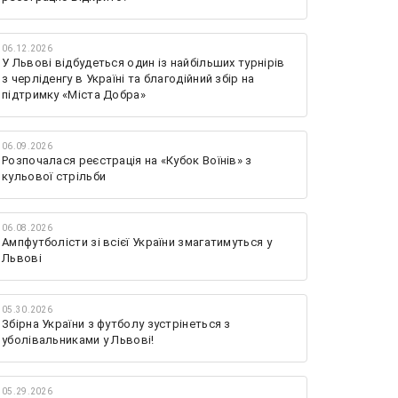
06.12.2026
У Львові відбудеться один із найбільших турнірів
з черліденгу в Україні та благодійний збір на
підтримку «Міста Добра»
06.09.2026
Розпочалася реєстрація на «Кубок Воїнів» з
кульової стрільби
06.08.2026
Ампфутболісти зі всієї України змагатимуться у
Львові
05.30.2026
Збірна України з футболу зустрінеться з
уболівальниками у Львові!
05.29.2026