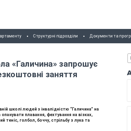
партаменту
Структурні підрозділи
Документи та прог
ола «Галичина» запрошує
безкоштовні заняття
вній школі людей з інвалідністю “Галичина” на
 опанувати плавання, фехтування на візках,
й теніс, голбол, боччу, стрільбу з лука та