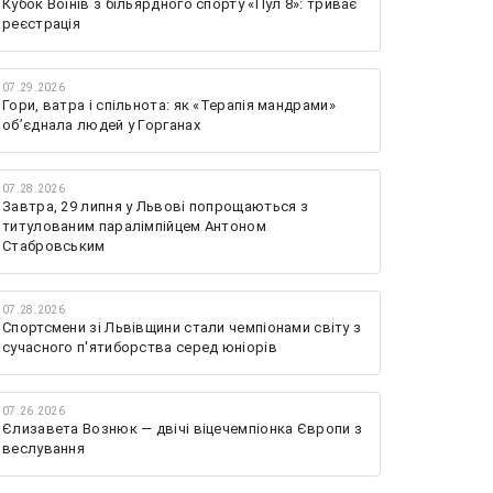
Кубок Воїнів з більярдного спорту «Пул 8»: триває
реєстрація
07.29.2026
Гори, ватра і спільнота: як «Терапія мандрами»
об’єднала людей у Горганах
07.28.2026
Завтра, 29 липня у Львові попрощаються з
титулованим паралімпійцем Антоном
Стабровським
07.28.2026
Спортсмени зі Львівщини стали чемпіонами світу з
сучасного п'ятиборства серед юніорів
07.26.2026
Єлизавета Вознюк — двічі віцечемпіонка Європи з
веслування