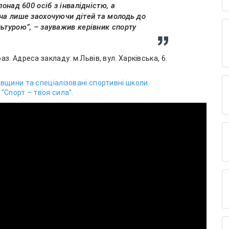
понад 600 осіб з інвалідністю, а
жна лише заохочуючи дітей та молодь до
ьтурою”, – зауважив керівник спорту
. Адреса закладу: м.Львів, вул. Харківська, 6.
вщини та спеціалізовані спортивні школи
“Спорт – твоя сила”.