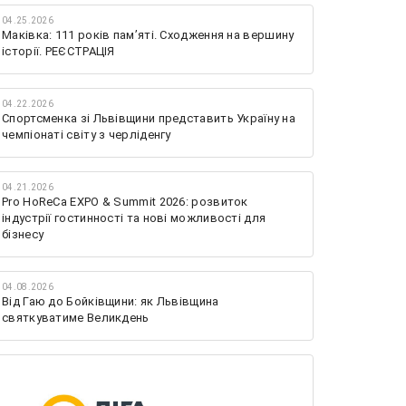
04.25.2026
Маківка: 111 років пам’яті. Сходження на вершину
історії. РЕЄСТРАЦІЯ
04.22.2026
Спортсменка зі Львівщини представить Україну на
чемпіонаті світу з черліденгу
04.21.2026
Pro HoReCa EXPO & Summit 2026: розвиток
індустрії гостинності та нові можливості для
бізнесу
04.08.2026
Від Гаю до Бойківщини: як Львівщина
святкуватиме Великдень