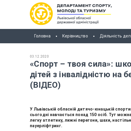
Головна
Керівництво
Діяльність де
03.12.2020
«Спорт – твоя сила»: шк
дітей з інвалідністю на 
(ВІДЕО)
У Львівській обласній дитячо-юнацькій спорти
сьогодні навчається понад 150 осіб. Тут можна
легку атлетику, лижні перегони, шахи, настільни
пауерліфтринг.