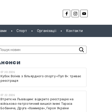
рами
Спорт
Організації
Контакти
Анонси
07.30.2026
Кубок Воїнів з більярдного спорту «Пул 8»: триває
реєстрація
07.22.2026
Втретє на Львівщині: відкрито реєстрацію на
військово-патріотичний вишкіл імені Тараса
Бобанича, Друга «Хаммера», Героя України