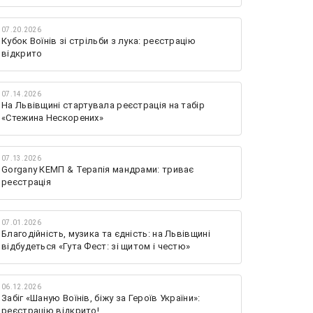
07.20.2026
Кубок Воїнів зі стрільби з лука: реєстрацію
відкрито
07.14.2026
На Львівщині стартувала реєстрація на табір
«Стежина Нескорених»
07.13.2026
Gorgany КЕМП & Терапія мандрами: триває
реєстрація
07.01.2026
Благодійність, музика та єдність: на Львівщині
відбудеться «Гута Фест: зі щитом і честю»
06.12.2026
Забіг «Шаную Воїнів, біжу за Героїв України»:
реєстрацію відкрито!