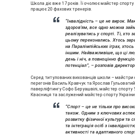
Школа діє вже 17 років. Її очолює майстер спорту
працює 20 фахових тренерів.
“Інвалідність – це не вирок. М
здоров’ям, все одно можна зай
реалізуватись у спорті. Ті, хто
цьому переконались. Хтось зар
на Паралімпійських іграх, хтос
іншим. Найважливіше, що ці лю
день і ніч, а повноцінно функці
потенціал”, – розповів директо
Серед титулованих вихованців школи – майстри 
перегонів Василь Кравчук та Ярослав Гульоватий
паверліфтингу Софо Беруашвілі, майстер спорту 
Квасниця та заслужений майстер спорту України 
“Спорт – це не тільки про висок
також. Одним з ключових аспек
розвитку фізичної культури та 
та інтеграція осіб з інвалідніс
активності та адаптивного спор