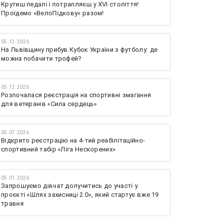
Крутиш педалі і потрапляєш у XVI століття!
Проїдемо «ВелоПідкову» разом!
05.13.2026
На Львівщину прибув Кубок України з футболу: де
можна побачити трофей?
05.12.2026
Розпочалася реєстрація на спортивні змагання
для ветеранів «Сила сердець»
05.07.2026
Відкрито реєстрацію на 4-тий реабілітаційно-
спортивний табір «Ліга Нескорених»
05.01.2026
Запрошуємо дівчат долучитись до участі у
проєкті «Шлях захисниці 2.0», який стартує вже 19
травня