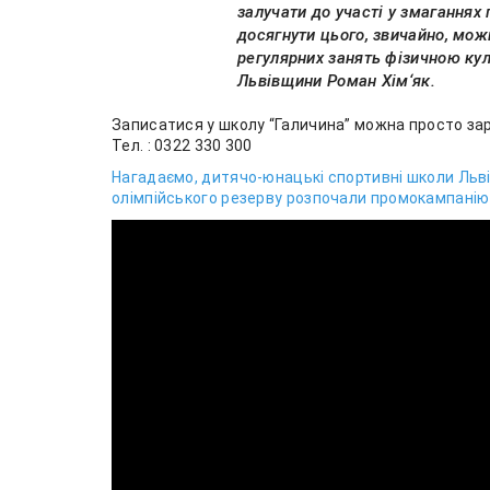
залучати до участі у змаганнях 
досягнути цього, звичайно, мо
регулярних занять фізичною кул
Львівщини Роман Хім‘як.
Записатися у школу “Галичина” можна просто зараз
Тел. : 0322 330 300
Нагадаємо, дитячо-юнацькі спортивні школи Льві
олімпійського резерву розпочали промокампанію 