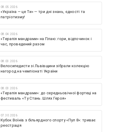
08.05.2026
«Україна — це Ти» — три дні знань, єдності та
патріотизму!
08.04.2026
«Терапія мандрами» на Плаю: гори, відпочинок і
час, проведений разом
08.03.2026
Велосипедисти зі Львівщини зібрали колекцію
нагород на чемпіонаті України
08.03.2026
«Терапія мандрами»: до середньовічної фортеці на
фестиваль «Ту Стань. Шлях Героя»
07.30.2026
Кубок Воїнів з більярдного спорту «Пул 8»: триває
реєстрація