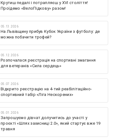
Крутиш педалі і потрапляєш у XVI століття!
Проїдемо «ВелоПідкову» разом!
05.13.2026
На Львівщину прибув Кубок України з футболу: де
можна побачити трофей?
05.12.2026
Розпочалася реєстрація на спортивні змагання
для ветеранів «Сила сердець»
05.07.2026
Відкрито реєстрацію на 4-тий реабілітаційно-
спортивний табір «Ліга Нескорених»
05.01.2026
Запрошуємо дівчат долучитись до участі у
проєкті «Шлях захисниці 2.0», який стартує вже 19
травня