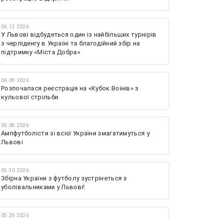
06.12.2026
У Львові відбудеться один із найбільших турнірів
з черліденгу в Україні та благодійний збір на
підтримку «Міста Добра»
06.09.2026
Розпочалася реєстрація на «Кубок Воїнів» з
кульової стрільби
06.08.2026
Ампфутболісти зі всієї України змагатимуться у
Львові
05.30.2026
Збірна України з футболу зустрінеться з
уболівальниками у Львові!
05.29.2026