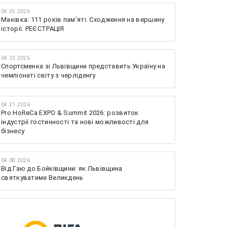
04.25.2026
Маківка: 111 років пам’яті. Сходження на вершину
історії. РЕЄСТРАЦІЯ
04.22.2026
Спортсменка зі Львівщини представить Україну на
чемпіонаті світу з черліденгу
04.21.2026
Pro HoReCa EXPO & Summit 2026: розвиток
індустрії гостинності та нові можливості для
бізнесу
04.08.2026
Від Гаю до Бойківщини: як Львівщина
святкуватиме Великдень