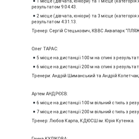
1 місце (дівчата, юніори) та 1 місце (категорія
результатом 9:04.43.
2 місце (дівчата, юніори) та 3 місце (категорія
результатом 4:31.13.
Тренер: Сергій Стецькович, КВВС Аквапарк “ПЛЯЖ
Олег ТАРАС:
5 місце на дистанції 100 м на спині з результат
6 місце на дистанції 200 м на спині з результат
Тренери: Андрій Шиманський та Андрій Копетчак
Артем АНДРЄЄВ:
6 місце на дистанції 100 м вільний стиль з рез
7 місце на дистанції 200 м вільний стиль з рез
Тренер: Любов Карпа, КДЮСШ ім. Юрія Кутенка.
Ганна КУЛІКОВА: