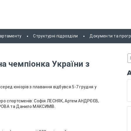
партаменту
Структурні підрозділи
Документи та прог
а чемпіонка України з
серед юніорів з плавання відбувся 5-7 грудня у
еро спортсменів: Софія ЛЕСНЯК, Артем АНДРЄЄВ,
РОВА та Данило МАКСИМІВ.