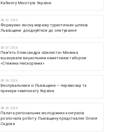
Кабінету Міністрів України
08.07.2026
Формуємо якісну мережу туристичних шляхів
Львівщини: доєднуйтеся до опитування
08.07.2026
Памʼять Олександра «Шелеста» Міненка
вшанували вишкільним наметовим табором
«Стежина Нескорених»
08.06.2026
Веслувальники зі Львівщини — переможці та
призери чемпіонату України
08.05.2026
Палата регіональних молодіжних конгресів
розпочала роботу: Львівщину представляє Олеся
Садова