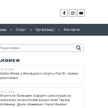
рами
Спорт
Організації
Контакти
Анонси
07.30.2026
Кубок Воїнів з більярдного спорту «Пул 8»: триває
реєстрація
07.22.2026
Втретє на Львівщині: відкрито реєстрацію на
військово-патріотичний вишкіл імені Тараса
Бобанича, Друга «Хаммера», Героя України