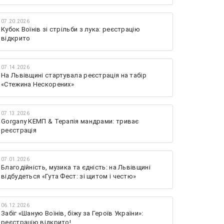
07.20.2026
Кубок Воїнів зі стрільби з лука: реєстрацію
відкрито
07.14.2026
На Львівщині стартувала реєстрація на табір
«Стежина Нескорених»
07.13.2026
Gorgany КЕМП & Терапія мандрами: триває
реєстрація
07.01.2026
Благодійність, музика та єдність: на Львівщині
відбудеться «Гута Фест: зі щитом і честю»
06.12.2026
Забіг «Шаную Воїнів, біжу за Героїв України»:
реєстрацію відкрито!