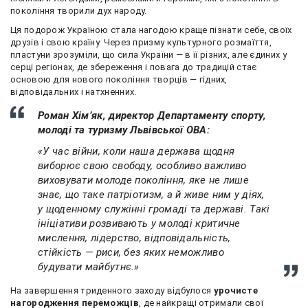
покоління творили дух народу.
Ця подорож Україною стала нагодою краще пізнати себе, своїх
друзів і свою країну. Через призму культурного розмаїття,
пластуни зрозуміли, що сила України — в її різних, але єдиних у
серці регіонах, де збереження і повага до традицій стає
основою для нового покоління творців — гідних,
відповідальних і натхненних.
Роман Хім’як, директор Департаменту спорту,
молоді та туризму Львівської ОВА:
«У час війни, коли наша держава щодня
виборює свою свободу, особливо важливо
виховувати молоде покоління, яке не лише
знає, що таке патріотизм, а й живе ним у діях,
у щоденному служінні громаді та державі. Такі
ініціативи розвивають у молоді критичне
мислення, лідерство, відповідальність,
стійкість — риси, без яких неможливо
будувати майбутнє.»
На завершення триденного заходу відбулося
урочисте
нагородження переможців
, де найкращі отримали свої