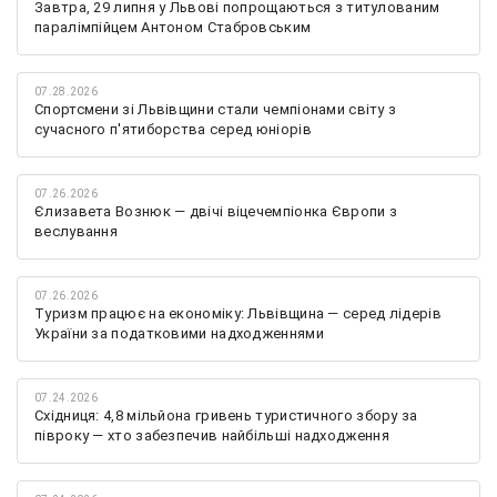
Завтра, 29 липня у Львові попрощаються з титулованим
паралімпійцем Антоном Стабровським
07.28.2026
Спортсмени зі Львівщини стали чемпіонами світу з
сучасного п'ятиборства серед юніорів
07.26.2026
Єлизавета Вознюк — двічі віцечемпіонка Європи з
веслування
07.26.2026
Туризм працює на економіку: Львівщина — серед лідерів
України за податковими надходженнями
07.24.2026
Східниця: 4,8 мільйона гривень туристичного збору за
півроку — хто забезпечив найбільші надходження