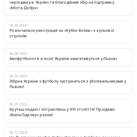
черліденгу в Україні та благодійний збір на підтримку
«Міста Добра»
06.09.2026
Розпочалася реєстрація на «Кубок Воїнів» з кульової
стрільби
06.08.2026
Ампфутболісти зі всієї України змагатимуться у Львові
05.30.2026
Збірна України з футболу зустрінеться з уболівальниками у
Львові!
05.29.2026
Крутиш педалі і потрапляєш у XVI століття! Проїдемо
«ВелоПідкову» разом!
05.13.2026