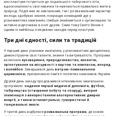
юні пластуни готуються до подальшого таборового літа,
вдосконалюють свої навички та навчаються правильно жити в
природі. Подія має як навчальний, так і розважальний характер:
молодь здобуває знання, покращує командний дух у
різноманітних змаганнях, глибше знайомиться з організацією та
активно відпочиває в колі друзів. Саме тому Свято Весни є
одним із найбільш очікуваних заходів серед пластунів.
Три дні єдності, сили та традицій
У перший день учасники змагались у різноманітних дисциплінах,
демонструючи свої таланти, знання та витривалість. Програма
включала
куховарення, природознавство, екологію,
орієнтування на місцевості з картою та компасом, впоряд
і волейбол
. Завершився день
ватрою-поминальною
церемонією
, присвяченою пам’яті полеглих захисників України.
Другий день заходу продовжився інтенсивною змагальною
програмою:
надання першої медичної допомоги, футбол,
табірництво (створення побуту та споруд), вечірня
ілюмінація з використанням альтернативних джерел
енергії, а також інтелектуальні, гумористичні й
танцювальні змаги.
У третій день відбулася
розважальна програма
, де кожен