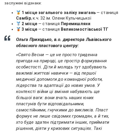
заслужені відзнаки:
1 місце загального заліку змагань
— станиця
Самбір
, к.ч. 32 ім. Олени Кульчицької
2 місце
— станиця
Перемишляни
3 місце
— станиця
Великомостівської ТГ
Ольга Приходько, в.о. директора Львівського
обласного пластового центру:
«Свято Весни — це не просто триденна
пригода на природі, це простір формування
особистості. Діти й молодь тут здобувають
важливі життєві навички — від першої
медичної допомоги до командної роботи,
лідерства та адаптації до нових умов. У
контексті війни ці вміння набувають ще
більшої ваги: вони вчать наших юних
пластунів бути відповідальними,
самостійними, гнучкими до викликів. Пласт
формує не лише свідомих громадян, а й тих,
хто буде здатен підтримати інших, приймати
рішення, діяти у кризових ситуаціях. Такі