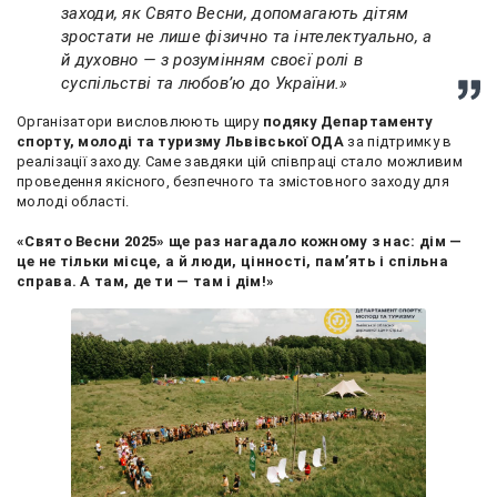
заходи, як Свято Весни, допомагають дітям
зростати не лише фізично та інтелектуально, а
й духовно — з розумінням своєї ролі в
суспільстві та любов’ю до України.»
Організатори висловлюють щиру
подяку Департаменту
спорту, молоді та туризму Львівської ОДА
за підтримку в
реалізації заходу. Саме завдяки цій співпраці стало можливим
проведення якісного, безпечного та змістовного заходу для
молоді області.
«Свято Весни 2025» ще раз нагадало кожному з нас: дім —
це не тільки місце, а й люди, цінності, пам’ять і спільна
справа. А там, де ти — там і дім!»