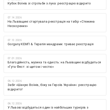
Кубок Воїнів зі стрільби з лука: реєстрацію відкрито
07.14.2026
На Львівщині стартувала реєстрація на табір «Стежина
Нескорених»
07.13.2026
Gorgany КЕМП & Терапія мандрами: триває реєстрація
07.01.2026
Благодійність, музика та єдність: на Львівщині відбудеться
«Гута Фест: зі щитом і честю»
06.12.2026
Забіг «Шаную Воїнів, біжу за Героїв України»: реєстрацію
відкрито!
06.12.2026
У Львові відбудеться один із найбільших турнірів з