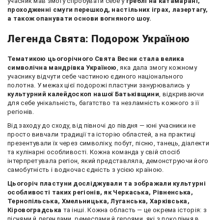
учасник мав змогу спробувати себе у
греблі на катамарані,
проходженні смуги перешкод, настільних іграх, лазертагу,
а також опанувати основи вогняного шоу.
Легенда Свята: Подорож Україною
Тематикою цьогорічного Свята Весни стала велика
символічна мандрівка Україною
, яка дала змогу кожному
учаснику відчути себе частиною єдиного національного
полотна. У межах цієї подорожі пластуни занурювались у
культурний калейдоскоп нашої Батьківщини
, відкриваючи
для себе унікальність, багатство та незламність кожного з її
регіонів.
Від заходу до сходу, від півночі до півдня — юні учасники не
просто вивчали традиції та історію областей, а на практиці
презентували їх через символіку, побут, пісню, танець, діалекти
та кулінарні особливості. Кожна команда у свій спосіб
інтерпретувала регіон, який представляла, демонструючи його
самобутність і водночас єдність з усією країною.
Цьогоріч пластуни досліджували та зображали культурні
особливості таких регіонів, як Черкаська, Рівненська,
Тернопільська, Хмельницька, Луганська, Харківська,
Кіровоградська
та інші. Кожна область — це окрема історія: з
піснями й легендами, ремеслами й героями, які з покоління в