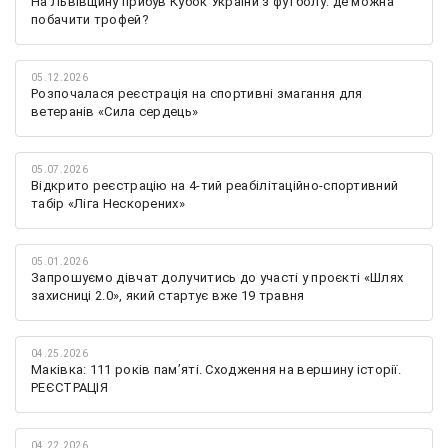
На Львівщину прибув Кубок України з футболу: де можна
побачити трофей?
05.12.2026
Розпочалася реєстрація на спортивні змагання для
ветеранів «Сила сердець»
05.07.2026
Відкрито реєстрацію на 4-тий реабілітаційно-спортивний
табір «Ліга Нескорених»
05.01.2026
Запрошуємо дівчат долучитись до участі у проєкті «Шлях
захисниці 2.0», який стартує вже 19 травня
04.25.2026
Маківка: 111 років пам’яті. Сходження на вершину історії.
РЕЄСТРАЦІЯ
04.22.2026