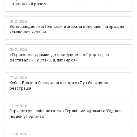
проведений разом
08.03.2026
Велосипедисти зі Львівщини зібрали колекцію нагород на
чемпіонаті України
08.03.2026
«Терапія мандрами»: до середньовічної фортеці на
фестиваль «Ту Стань. Шлях Героя»
07.30.2026
Кубок Воїнів з більярдного спорту «Пул 8»: триває
реєстрація
07.29.2026
Гори, ватра і спільнота: як «Терапія мандрами» об’єднала
людей у Горганах
07.28.2026