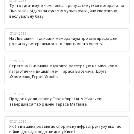
07.24.2026
Тут готуватимуть чемпіонів і тренуватимуться ветерани: на
Львівщині відкрили сучасну мультифункційну спортивно-
веслувальну базу
07.24.2026
На Львівщині підписали меморандум про співпрацю для
розвитку ветеранського та адаптивного спорту
07.22.2026
Втретє на Львівщині: відкрито реєстрацію на військово-
патріотичний вишкіл імені Тараса Бобанича, Друга
«Хаммера», Героя України
07.21.2026
Продовжуючи справу Героя України: у Жидачеві
завершився табір імені Тараса Матвіїва
07.21.2026
Як Львівщина розвиває спортивну інфраструктуру під час
війни: досвід представили у Києві