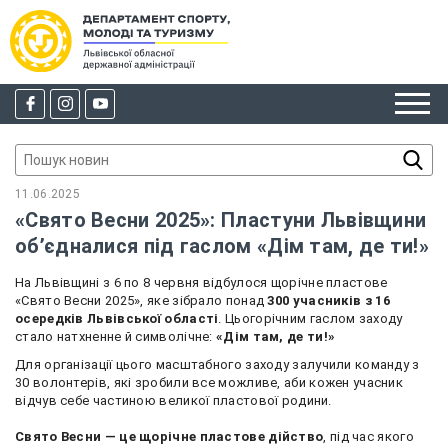
11.06.2025
«Свято Весни 2025»: Пластуни Львівщини
об’єдналися під гаслом «Дім там, де ти!»
На Львівщині з 6 по 8 червня відбулося щорічне пластове
«Свято Весни 2025», яке зібрало понад
300 учасників з 16
осередків Львівської області
. Цьогорічним гаслом заходу
стало натхненне й символічне:
«Дім там, де ти!»
Для організації цього масштабного заходу залучили команду з
30 волонтерів, які зробили все можливе, аби кожен учасник
відчув себе частиною великої пластової родини.
Свято Весни — це щорічне пластове дійство
, під час якого