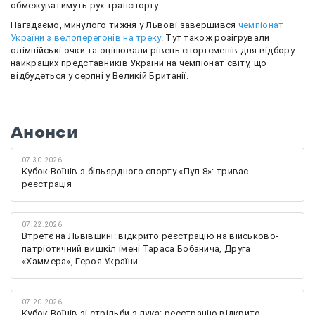
обмежуватимуть рух транспорту.
Нагадаємо, минулого тижня у Львові завершився
чемпіонат
України з велоперегонів на треку
. Тут також розігрували
олімпійські очки та оцінювали рівень спортсменів для відбору
найкращих представників України на чемпіонат світу, що
відбудеться у серпні у Великій Британії.
Анонси
07.30.2026
Кубок Воїнів з більярдного спорту «Пул 8»: триває
реєстрація
07.22.2026
Втретє на Львівщині: відкрито реєстрацію на військово-
патріотичний вишкіл імені Тараса Бобанича, Друга
«Хаммера», Героя України
07.20.2026
Кубок Воїнів зі стрільби з лука: реєстрацію відкрито