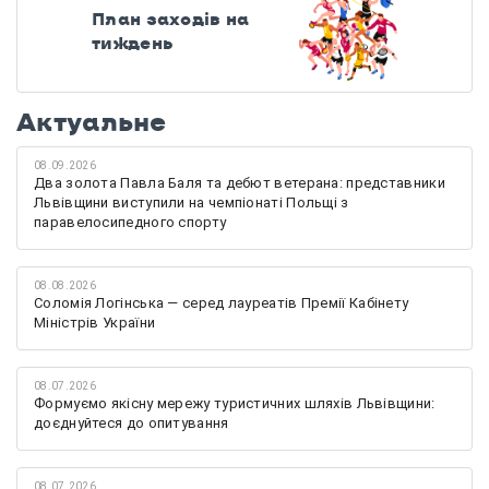
План заходів на
тиждень
Актуальне
08.09.2026
Два золота Павла Баля та дебют ветерана: представники
Львівщини виступили на чемпіонаті Польщі з
паравелосипедного спорту
08.08.2026
Соломія Логінська — серед лауреатів Премії Кабінету
Міністрів України
08.07.2026
Формуємо якісну мережу туристичних шляхів Львівщини:
доєднуйтеся до опитування
08.07.2026