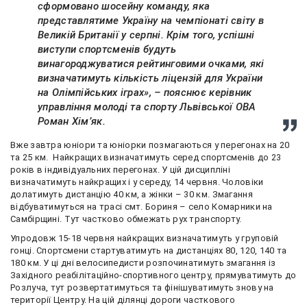
сформовано шосейну команду, яка
представлятиме Україну на чемпіонаті світу в
Великій Британії у серпні. Крім того, успішні
виступи спортсменів будуть
винагороджуватися рейтинговими очками, які
визначатимуть кількість ліцензій для України
на Олімпійських іграх», – пояснює керівник
управління молоді та спорту Львівської ОВА
Роман Хім’як.
Вже завтра юніори та юніорки позмагаються у перегонах на 20
та 25 км. Найкращих визначатимуть серед спортсменів до 23
років в індивідуальних перегонах. У цій дисципліні
визначатимуть найкращих і у середу, 14 червня. Чоловіки
долатимуть дистанцію 40 км, а жінки – 30 км. Змагання
відбуватимуться на трасі смт. Бориня – село Комарники на
Самбірщині. Тут частково обмежать рух транспорту.
Упродовж 15-18 червня найкращих визначатимуть у груповій
гонці. Спортсмени стартуватимуть на дистанціях 80, 120, 140 та
180 км. У ці дні велосипедисти розпочинатимуть змагання із
Західного реабілітаційно-спортивного центру, прямуватимуть до
Розлуча, тут розвертатимуться та фінішуватимуть знову на
території Центру. На цій ділянці дороги часткового