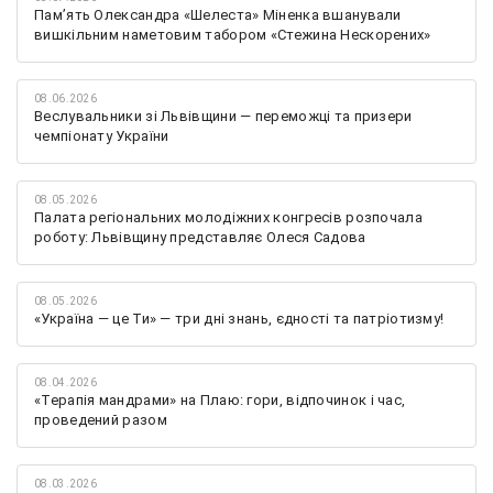
Памʼять Олександра «Шелеста» Міненка вшанували
вишкільним наметовим табором «Стежина Нескорених»
08.06.2026
Веслувальники зі Львівщини — переможці та призери
чемпіонату України
08.05.2026
Палата регіональних молодіжних конгресів розпочала
роботу: Львівщину представляє Олеся Садова
08.05.2026
«Україна — це Ти» — три дні знань, єдності та патріотизму!
08.04.2026
«Терапія мандрами» на Плаю: гори, відпочинок і час,
проведений разом
08.03.2026