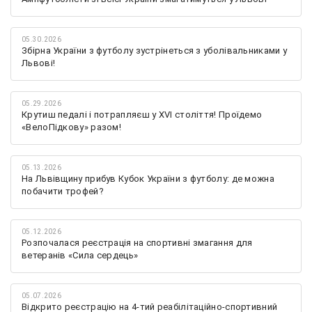
05.30.2026
Збірна України з футболу зустрінеться з уболівальниками у
Львові!
05.29.2026
Крутиш педалі і потрапляєш у XVI століття! Проїдемо
«ВелоПідкову» разом!
05.13.2026
На Львівщину прибув Кубок України з футболу: де можна
побачити трофей?
05.12.2026
Розпочалася реєстрація на спортивні змагання для
ветеранів «Сила сердець»
05.07.2026
Відкрито реєстрацію на 4-тий реабілітаційно-спортивний