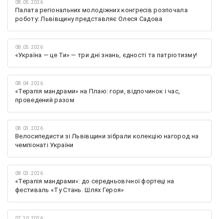
08.05.2026
Палата регіональних молодіжних конгресів розпочала
роботу: Львівщину представляє Олеся Садова
08.05.2026
«Україна — це Ти» — три дні знань, єдності та патріотизму!
08.04.2026
«Терапія мандрами» на Плаю: гори, відпочинок і час,
проведений разом
08.03.2026
Велосипедисти зі Львівщини зібрали колекцію нагород на
чемпіонаті України
08.03.2026
«Терапія мандрами»: до середньовічної фортеці на
фестиваль «Ту Стань. Шлях Героя»
07.30.2026