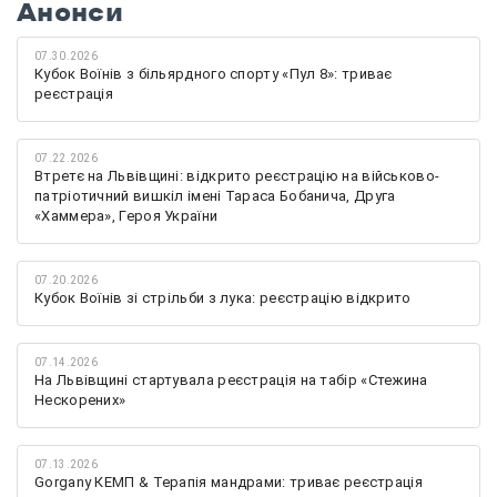
Анонси
07.30.2026
Кубок Воїнів з більярдного спорту «Пул 8»: триває
реєстрація
07.22.2026
Втретє на Львівщині: відкрито реєстрацію на військово-
патріотичний вишкіл імені Тараса Бобанича, Друга
«Хаммера», Героя України
07.20.2026
Кубок Воїнів зі стрільби з лука: реєстрацію відкрито
07.14.2026
На Львівщині стартувала реєстрація на табір «Стежина
Нескорених»
07.13.2026
Gorgany КЕМП & Терапія мандрами: триває реєстрація