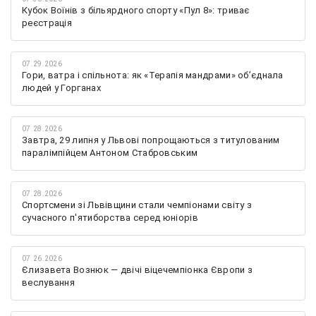
Кубок Воїнів з більярдного спорту «Пул 8»: триває
реєстрація
07.29.2026
Гори, ватра і спільнота: як «Терапія мандрами» об’єднала
людей у Горганах
07.28.2026
Завтра, 29 липня у Львові попрощаються з титулованим
паралімпійцем Антоном Стабровським
07.28.2026
Спортсмени зі Львівщини стали чемпіонами світу з
сучасного п'ятиборства серед юніорів
07.26.2026
Єлизавета Вознюк — двічі віцечемпіонка Європи з
веслування