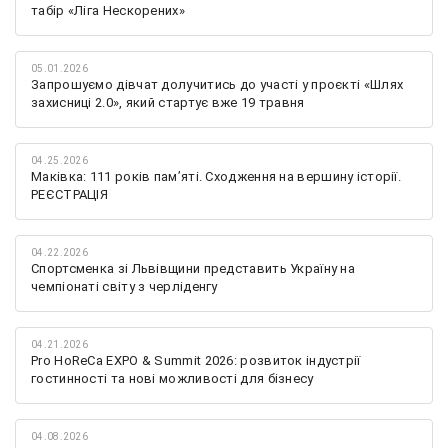
табір «Ліга Нескорених»
05.01.2026
Запрошуємо дівчат долучитись до участі у проєкті «Шлях
захисниці 2.0», який стартує вже 19 травня
04.25.2026
Маківка: 111 років пам’яті. Сходження на вершину історії.
РЕЄСТРАЦІЯ
04.22.2026
Спортсменка зі Львівщини представить Україну на
чемпіонаті світу з черліденгу
04.21.2026
Pro HoReCa EXPO & Summit 2026: розвиток індустрії
гостинності та нові можливості для бізнесу
04.08.2026