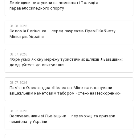
Львівщини виступили на чемпіонаті Польщі з
паравелосипедного спорту
08.08.2026
Соломія Логінська — серед лауреатів Премії Кабінету
Міністрів України
08.07.2026
Формуємо якісну мережу туристичних шляхів Львівщини:
доєднуйтеся до опитування
08.07.2026
Памʼять Олександра «Шелеста» Міненка вшанували
вишкільним наметовим табором «Стежина Нескорених»
08.06.2026
Веслувальники зі Львівщини — переможці та призери
чемпіонату України