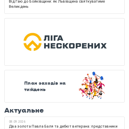
Від Гаю до Бойківщини: як Львівщина святкуватиме
Великдень
План заходів на
тиждень
Актуальне
08.09.2026
Два золота Павла Баля та дебют ветерана: представники