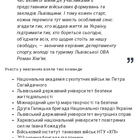
час великої війни де учасниками є
представники військових формувань та
закладів Львівщини. І тому кожен старт,
кожна перемога тут мають особливий сенс:
згадати тих, хто віддав життя за Україну,
підтримати тих, хто бореться сьогодні,
об’єднати всіх, хто щодня стоїть за нашу
свободу», — зазначив керівник департаменту
спорту, молоді та туризму Львівської ОВА
Роман Хімʼяк.
Участь у змаганнях взяли такі команди:
Національна академія сухопутних військ ім. Петра
Сагайдачного
Львівський державний університет безпеки
життєдіяльності
Міжнародний центр миротворчості та безпеки
Друга Галицька бригада Національної гвардії України
Львівський державний університет внутрішніх справ
Харківський національний університет повітряних
сил ім. Івана Кожедуба
Військовий інститут танкових військ НТУ «ХПІ»
703 окрема бригада підтримки