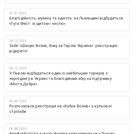
07.01.2026
Благодійність, музика та єдність: на Львівщині відбудеться
«Гута Фест: зі щитом і честю»
06.12.2026
Забіг «Шаную Воїнів, біжу за Героїв України»: реєстрацію
відкрито!
06.12.2026
У Львові відбудеться один із найбільших турнірів з
черліденгу в Україні та благодійний збір на підтримку
«Міста Добра»
06.09.2026
Розпочалася реєстрація на «Кубок Воїнів» з кульової
стрільби
06.08.2026
Ампфутболісти зі всієї України змагатимуться у Львові