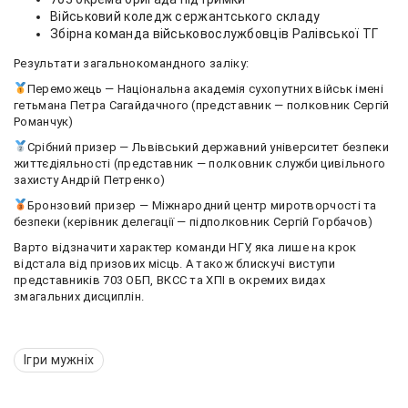
Військовий коледж сержантського складу
Збірна команда військовослужбовців Ралівської ТГ
Результати загальнокомандного заліку:
Переможець — Національна академія сухопутних військ імені
гетьмана Петра Сагайдачного (представник — полковник Сергій
Романчук)
Срібний призер — Львівський державний університет безпеки
життєдіяльності (представник — полковник служби цивільного
захисту Андрій Петренко)
Бронзовий призер — Міжнародний центр миротворчості та
безпеки (керівник делегації — підполковник Сергій Горбачов)
Варто відзначити характер команди НГУ, яка лише на крок
відстала від призових місць. А також блискучі виступи
представників 703 ОБП, ВКСС та ХПІ в окремих видах
змагальних дисциплін.
Ігри мужніх