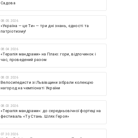
Садова
08.05.2026
«Україна — це Ти» — три дні знань, єдності та
патріотизму!
08.04.2026
«Терапія мандрами» на Плаю: гори, відпочинок і
час, проведений разом
08.03.2026
Велосипедисти зі Львівщини зібрали колекцію
нагород на чемпіонаті України
08.03.2026
«Терапія мандрами»: до середньовічної фортеці на
фестиваль «Ту Стань. Шлях Героя»
07.30.2026