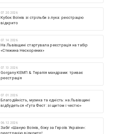
07.20.2026
Кубок Воїнів зі стрільби з лука: реєстрацію
відкрито
07.14.2026
На Львівщині стартувала реєстрація на табір
«Стежина Нескорених»
07.13.2026
Gorgany КЕМП & Терапія мандрами: триває
реєстрація
07.01.2026
Благодійність, музика та єдність: на Львівщині
відбудеться «Гута Фест: зі щитом і честю»
06.12.2026
Забіг «Шаную Воїнів, біжу за Героїв України»:
реєстрацію відкрито!