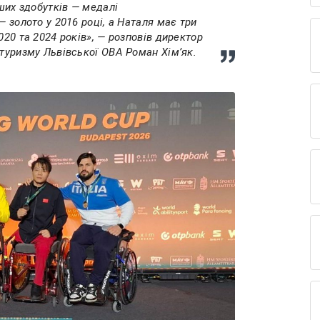
ьших здобутків — медалі
— золото у 2016 році, а Наталя має три
020 та 2024 років», — розповів директор
 туризму Львівської ОВА Роман Хімʼяк.