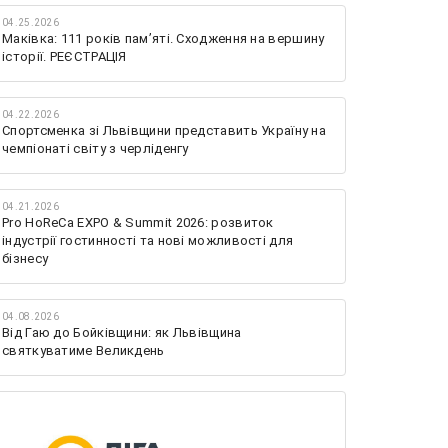
04.25.2026
Маківка: 111 років пам’яті. Сходження на вершину
історії. РЕЄСТРАЦІЯ
04.22.2026
Спортсменка зі Львівщини представить Україну на
чемпіонаті світу з черліденгу
04.21.2026
Pro HoReCa EXPO & Summit 2026: розвиток
індустрії гостинності та нові можливості для
бізнесу
04.08.2026
Від Гаю до Бойківщини: як Львівщина
святкуватиме Великдень