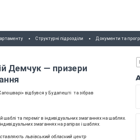
партаменту
Структурні підрозділи
Документи та прог
ій Демчук — призери
вання
апошварі» відбувся у Будапешті та зібрав
й шаблі та переміг в індивідуальних змаганнях на шаблях.
 індивідуальних змаганнях на рапірах і шаблях.
ставляють львівський обласний центр