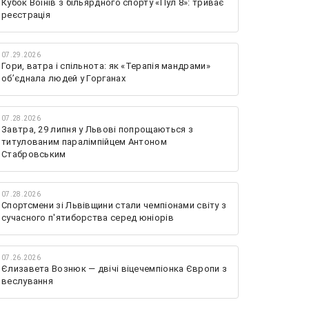
Кубок Воїнів з більярдного спорту «Пул 8»: триває
реєстрація
07.29.2026
Гори, ватра і спільнота: як «Терапія мандрами»
об’єднала людей у Горганах
07.28.2026
Завтра, 29 липня у Львові попрощаються з
титулованим паралімпійцем Антоном
Стабровським
07.28.2026
Спортсмени зі Львівщини стали чемпіонами світу з
сучасного п'ятиборства серед юніорів
07.26.2026
Єлизавета Вознюк — двічі віцечемпіонка Європи з
веслування