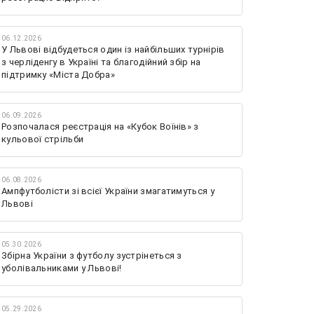
06.12.2026
У Львові відбудеться один із найбільших турнірів
з черліденгу в Україні та благодійний збір на
підтримку «Міста Добра»
06.09.2026
Розпочалася реєстрація на «Кубок Воїнів» з
кульової стрільби
06.08.2026
Ампфутболісти зі всієї України змагатимуться у
Львові
05.30.2026
Збірна України з футболу зустрінеться з
уболівальниками у Львові!
05.29.2026