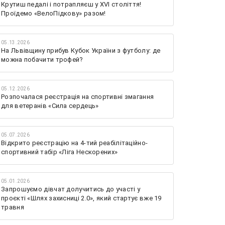
Крутиш педалі і потрапляєш у XVI століття!
Проїдемо «ВелоПідкову» разом!
05.13.2026
На Львівщину прибув Кубок України з футболу: де
можна побачити трофей?
05.12.2026
Розпочалася реєстрація на спортивні змагання
для ветеранів «Сила сердець»
05.07.2026
Відкрито реєстрацію на 4-тий реабілітаційно-
спортивний табір «Ліга Нескорених»
05.01.2026
Запрошуємо дівчат долучитись до участі у
проєкті «Шлях захисниці 2.0», який стартує вже 19
травня