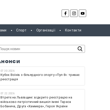
рами
Спорт
Організації
Контакти
Анонси
07.30.2026
Кубок Воїнів з більярдного спорту «Пул 8»: триває
реєстрація
07.22.2026
Втретє на Львівщині: відкрито реєстрацію на
військово-патріотичний вишкіл імені Тараса
Бобанича, Друга «Хаммера», Героя України