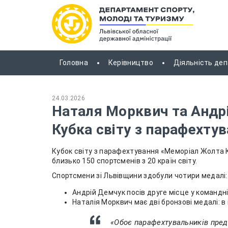
Головна
Керівництво
Діяльність де
24.03.2026
Наталя Морквич та Андр
Кубка світу з парафехту
Кубок світу з парафехтування «Меморіал Жолта К
близько 150 спортсменів з 20 країн світу.
Спортсмени зі Львівщини здобули чотири медалі:
Андрій Демчук посів друге місце у командні
Наталія Морквич має дві бронзові медалі: в
«Обоє парафехтувальників пред