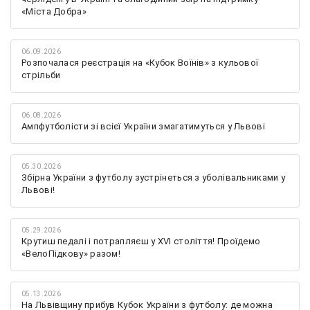
«Міста Добра»
06.09.2026
Розпочалася реєстрація на «Кубок Воїнів» з кульової
стрільби
06.08.2026
Ампфутболісти зі всієї України змагатимуться у Львові
05.30.2026
Збірна України з футболу зустрінеться з уболівальниками у
Львові!
05.29.2026
Крутиш педалі і потрапляєш у XVI століття! Проїдемо
«ВелоПідкову» разом!
05.13.2026
На Львівщину прибув Кубок України з футболу: де можна