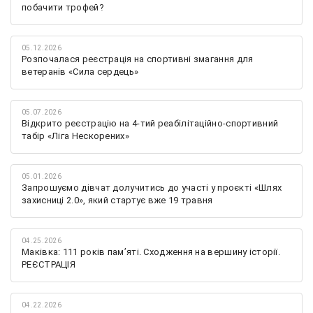
побачити трофей?
05.12.2026
Розпочалася реєстрація на спортивні змагання для
ветеранів «Сила сердець»
05.07.2026
Відкрито реєстрацію на 4-тий реабілітаційно-спортивний
табір «Ліга Нескорених»
05.01.2026
Запрошуємо дівчат долучитись до участі у проєкті «Шлях
захисниці 2.0», який стартує вже 19 травня
04.25.2026
Маківка: 111 років пам’яті. Сходження на вершину історії.
РЕЄСТРАЦІЯ
04.22.2026