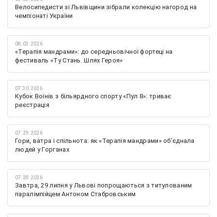
Велосипедисти зі Львівщини зібрали колекцію нагород на
чемпіонаті України
08.03.2026
«Терапія мандрами»: до середньовічної фортеці на
фестиваль «Ту Стань. Шлях Героя»
07.30.2026
Кубок Воїнів з більярдного спорту «Пул 8»: триває
реєстрація
07.29.2026
Гори, ватра і спільнота: як «Терапія мандрами» об’єднала
людей у Горганах
07.28.2026
Завтра, 29 липня у Львові попрощаються з титулованим
паралімпійцем Антоном Стабровським