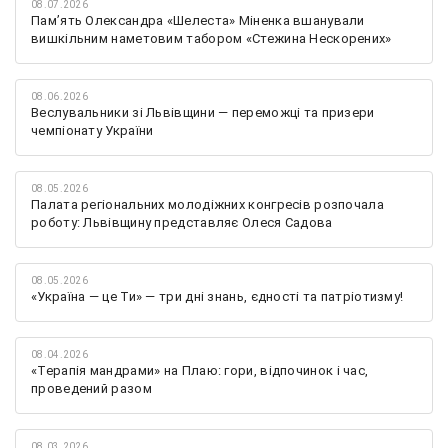
08.07.2026
Памʼять Олександра «Шелеста» Міненка вшанували
вишкільним наметовим табором «Стежина Нескорених»
08.06.2026
Веслувальники зі Львівщини — переможці та призери
чемпіонату України
08.05.2026
Палата регіональних молодіжних конгресів розпочала
роботу: Львівщину представляє Олеся Садова
08.05.2026
«Україна — це Ти» — три дні знань, єдності та патріотизму!
08.04.2026
«Терапія мандрами» на Плаю: гори, відпочинок і час,
проведений разом
08.03.2026