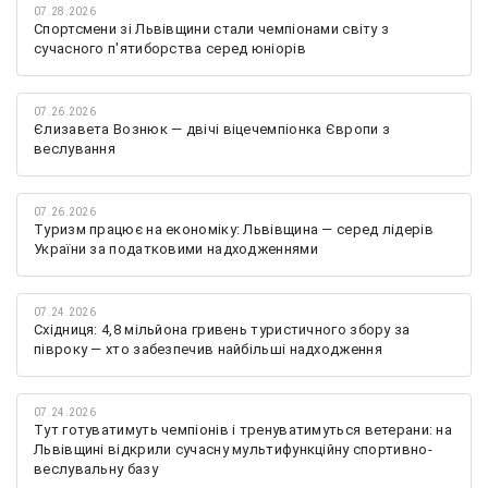
07.28.2026
Спортсмени зі Львівщини стали чемпіонами світу з
сучасного п'ятиборства серед юніорів
07.26.2026
Єлизавета Вознюк — двічі віцечемпіонка Європи з
веслування
07.26.2026
Туризм працює на економіку: Львівщина — серед лідерів
України за податковими надходженнями
07.24.2026
Східниця: 4,8 мільйона гривень туристичного збору за
півроку — хто забезпечив найбільші надходження
07.24.2026
Тут готуватимуть чемпіонів і тренуватимуться ветерани: на
Львівщині відкрили сучасну мультифункційну спортивно-
веслувальну базу