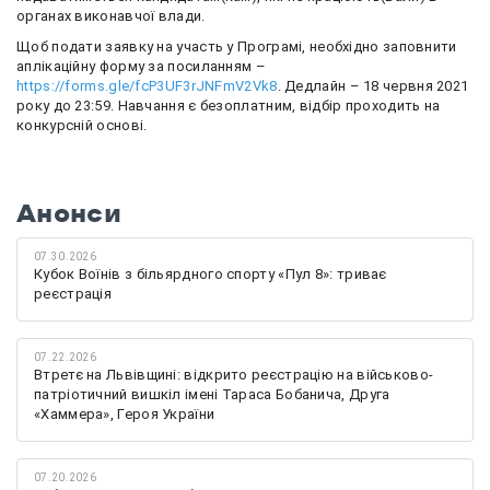
органах виконавчої влади.
Щоб подати заявку на участь у Програмі, необхідно заповнити
аплікаційну форму за посиланням –
https://forms.gle/fcP3UF3rJNFmV2Vk8
. Дедлайн – 18 червня 2021
року до 23:59. Навчання є безоплатним, відбір проходить на
конкурсній основі.
Анонси
07.30.2026
Кубок Воїнів з більярдного спорту «Пул 8»: триває
реєстрація
07.22.2026
Втретє на Львівщині: відкрито реєстрацію на військово-
патріотичний вишкіл імені Тараса Бобанича, Друга
«Хаммера», Героя України
07.20.2026