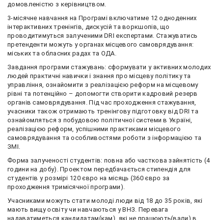
домовленістю з керівництвом.
3-місячне навчання на Програмі включатиме 12 одноденних
інтерактивних тренінгів, дискусій та воркшопів, що
проводитимуться залученими DRI експертами. Стажуватись
претенденти можуть у органах місцевого самоврядування:
міських та обласних радах та ОДА.
Завдання програми стажувань: сформувати у активних молодих
людей практичні навички і знання про місцеву політику та
управління, ознайомити з реалізацією реформ на місцевому
рівні та потенційно – допомогти створити кадровий резерв
органів самоврядування. Під час проходження стажування,
учасники також отримають тренінгову підготовку від DRI та
ознайомляться з побудовою політичної системи в Україні,
реалізацією реформ, успішними практиками місцевого
самоврядування та особливостями роботи з інформацією та
ЗМІ.
Форма залученості студентів: повна або часткова зайнятість (4
години на добу). Проектом передбачається стипендія для
студентів у розмірі 120 євро на місяць (360 євро за
проходження тримісячної програми).
Учасниками можуть стати молоді люди від 18 до 35 років, які
мають вищу освіту чи навчаються у ВНЗ. Перевага
надаватиметься кандидатам(кам), які не працюють(вали) в