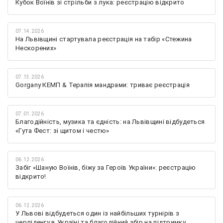
Кубок Воїнів зі стрільби з лука: реєстрацію відкрито
07.14.2026
На Львівщині стартувала реєстрація на табір «Стежина
Нескорених»
07.13.2026
Gorgany КЕМП & Терапія мандрами: триває реєстрація
07.01.2026
Благодійність, музика та єдність: на Львівщині відбудеться
«Гута Фест: зі щитом і честю»
06.12.2026
Забіг «Шаную Воїнів, біжу за Героїв України»: реєстрацію
відкрито!
06.12.2026
У Львові відбудеться один із найбільших турнірів з
черліденгу в Україні та благодійний збір на підтримку