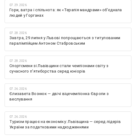
07.29.2026
Гори, ватра і спільнота: як «Терапія мандрами» об’єднала
людей у Горганах
07.28.2026
Завтра, 29 липня у Львові попрощаються з титулованим
паралімпійцем Антоном Стабровським
07.28.2026
Спортсмени зі Львівщини стали чемпіонами світу з
сучасного п'ятиборства серед юніорів
07.26.2026
Єлизавета Вознюк — двічі віцечемпіонка Європи з
веслування
07.26.2026
Туризм працює на економіку: Львівщина — серед лідерів
України за податковими надходженнями