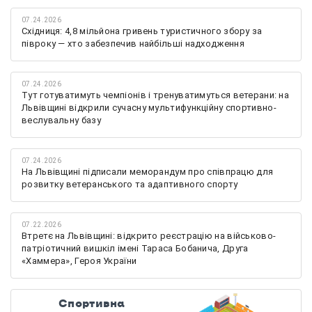
07.24.2026
Східниця: 4,8 мільйона гривень туристичного збору за
півроку — хто забезпечив найбільші надходження
07.24.2026
Тут готуватимуть чемпіонів і тренуватимуться ветерани: на
Львівщині відкрили сучасну мультифункційну спортивно-
веслувальну базу
07.24.2026
На Львівщині підписали меморандум про співпрацю для
розвитку ветеранського та адаптивного спорту
07.22.2026
Втретє на Львівщині: відкрито реєстрацію на військово-
патріотичний вишкіл імені Тараса Бобанича, Друга
«Хаммера», Героя України
Спортивна