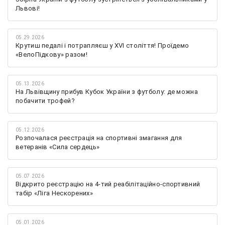
Львові!
05.29.2026
Крутиш педалі і потрапляєш у XVI століття! Проїдемо
«ВелоПідкову» разом!
05.13.2026
На Львівщину прибув Кубок України з футболу: де можна
побачити трофей?
05.12.2026
Розпочалася реєстрація на спортивні змагання для
ветеранів «Сила сердець»
05.07.2026
Відкрито реєстрацію на 4-тий реабілітаційно-спортивний
табір «Ліга Нескорених»
05.01.2026