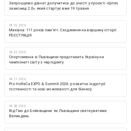
Запрошуємо дівчат долучитись до участі у проєкті «Шлях
захисниці 2.0», який стартує вже 19 травня
04.25.2026
Маківка: 111 років пам’яті. Сходження на вершину історії.
РЕЄСТРАЦІЯ
04.22.2026
Спортсменка зі Львівщини представить Україну на
чемпіонаті світу з черліденгу
04.21.2026
Pro HoReCa EXPO & Summit 2026: розвиток індустрії
гостинності та нові можливості для бізнесу
04.08.2026
Від Гаю до Бойківщини: як Львівщина святкуватиме
Великдень