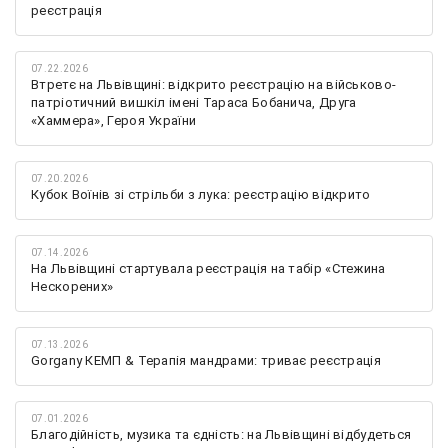
реєстрація
07.22.2026
Втретє на Львівщині: відкрито реєстрацію на військово-
патріотичний вишкіл імені Тараса Бобанича, Друга
«Хаммера», Героя України
07.20.2026
Кубок Воїнів зі стрільби з лука: реєстрацію відкрито
07.14.2026
На Львівщині стартувала реєстрація на табір «Стежина
Нескорених»
07.13.2026
Gorgany КЕМП & Терапія мандрами: триває реєстрація
07.01.2026
Благодійність, музика та єдність: на Львівщині відбудеться