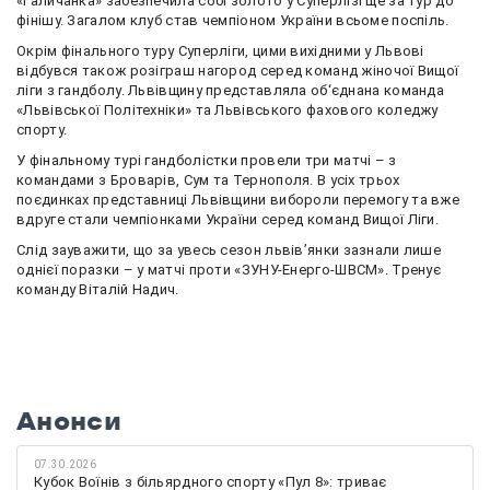
«Галичанка» забезпечила собі золото у Суперлізі ще за тур до
фінішу. Загалом клуб став чемпіоном України всьоме поспіль.
Окрім фінального туру Суперліги, цими вихідними у Львові
відбувся також розіграш нагород серед команд жіночої Вищої
ліги з гандболу. Львівщину представляла об‘єднана команда
«Львівської Політехніки» та Львівського фахового коледжу
спорту.
У фінальному турі гандболістки провели три матчі – з
командами з Броварів, Сум та Тернополя. В усіх трьох
поєдинках представниці Львівщини вибороли перемогу та вже
вдруге стали чемпіонками України серед команд Вищої Ліги.
Слід зауважити, що за увесь сезон львів’янки зазнали лише
однієї поразки – у матчі проти «ЗУНУ-Енерго-ШВСМ». Тренує
команду Віталій Надич.
Анонси
07.30.2026
Кубок Воїнів з більярдного спорту «Пул 8»: триває