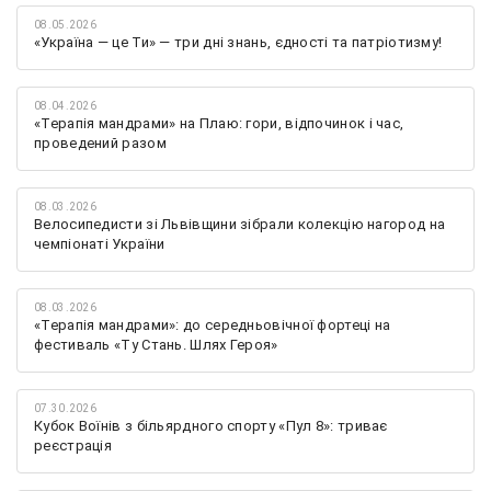
08.05.2026
«Україна — це Ти» — три дні знань, єдності та патріотизму!
08.04.2026
«Терапія мандрами» на Плаю: гори, відпочинок і час,
проведений разом
08.03.2026
Велосипедисти зі Львівщини зібрали колекцію нагород на
чемпіонаті України
08.03.2026
«Терапія мандрами»: до середньовічної фортеці на
фестиваль «Ту Стань. Шлях Героя»
07.30.2026
Кубок Воїнів з більярдного спорту «Пул 8»: триває
реєстрація