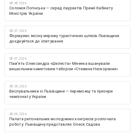
08.08.2026
Соломія Логінська — серед лауреатів Премії Кабінету
Міністрів України
08.07.2026
Формуємо якісну мережу туристичних шляхів Львівщини:
доєднуйтеся до опитування
08.07.2026
Памʼять Олександра «Шелеста» Міненка вшанували
вишкільним наметовим табором «Стежина Нескорених»
08.06.2026
Веслувальники зі Львівщини — переможці та призери
чемпіонату України
08.05.2026
Палата регіональних молодіжних конгресів розпочала
роботу: Львівщину представляє Олеся Садова