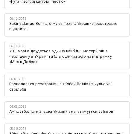
«Гута Фест: зі щитом і честю»
06.12.2026
Забіг «Шаную Воїнів, біжу за Героїв України»: реєстрацію
відкрито!
06.12.2026
У Львові відбудеться один із найбільших турнірів з
черліденгу в Україні та благодійний збір на підтримку
«Міста Добра»
06.09.2026
Розпочалася реєстрація на «Кубок Воїнів» з кульової
стрільби
06.08.2026
Ампфутболісти зі всієї України змагатимуться у Львові
05.30.2026
Збірна України з футболу зустрінеться з уболівальниками у