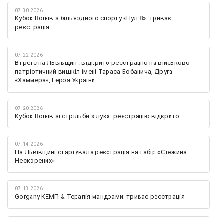
07.30.2026
Кубок Воїнів з більярдного спорту «Пул 8»: триває
реєстрація
07.22.2026
Втретє на Львівщині: відкрито реєстрацію на військово-
патріотичний вишкіл імені Тараса Бобанича, Друга
«Хаммера», Героя України
07.20.2026
Кубок Воїнів зі стрільби з лука: реєстрацію відкрито
07.14.2026
На Львівщині стартувала реєстрація на табір «Стежина
Нескорених»
07.13.2026
Gorgany КЕМП & Терапія мандрами: триває реєстрація