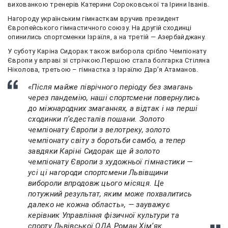
вихованкою тренерів Катерини Сороковської та Ірини Іванів.
Нагороду українським гімнасткам вручив президент
Європейського гімнастичного союзу. На другій сходинці
опинились спортсменки Ізраїля, а на третій — Азербайджану.
У суботу Каріна Сидорак також виборола срібло Чемпіонату
Європи у вправі зі стрічкою.Першою стала болгарка Стіляна
Ніколова, третьою – гімнастка з Ізраїлю Дар’я Атаманов.
«Після майже піврічного періоду без змагань
через пандемію, наші спортсмени повернулись
до міжнародних змаганнях, а відтак і на перші
сходинки п‘єдесталів пошани. Золото
чемпіонату Європи з велотреку, золото
чемпіонату світу з боротьби самбо, а тепер
завдяки Каріні Сидорак ще й золото
чемпіонату Європи з художньої гімнастики —
усі ці нагороди спортсмени Львівщини
вибороли впродовж цього місяця. Це
потужний результат, яким може похвалитись
далеко не кожна область», — зауважує
керівник Управління фізичної культури та
спорту Львівської ОДА Роман Хім‘як.