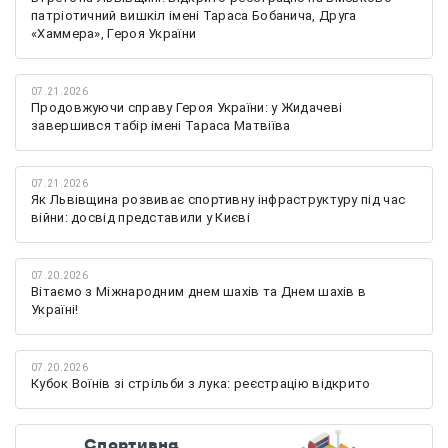
патріотичний вишкіл імені Тараса Бобанича, Друга
«Хаммера», Героя України
07.21.2026
Продовжуючи справу Героя України: у Жидачеві
завершився табір імені Тараса Матвіїва
07.21.2026
Як Львівщина розвиває спортивну інфраструктуру під час
війни: досвід представили у Києві
07.20.2026
Вітаємо з Міжнародним днем шахів та Днем шахів в
Україні!
07.20.2026
Кубок Воїнів зі стрільби з лука: реєстрацію відкрито
Спортивна