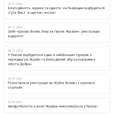
07.01.2026
Благодійність, музика та єдність: на Львівщині відбудеться
«Гута Фест: зі щитом і честю»
06.12.2026
Забіг «Шаную Воїнів, біжу за Героїв України»: реєстрацію
відкрито!
06.12.2026
У Львові відбудеться один із найбільших турнірів з
черліденгу в Україні та благодійний збір на підтримку
«Міста Добра»
06.09.2026
Розпочалася реєстрація на «Кубок Воїнів» з кульової
стрільби
06.08.2026
Ампфутболісти зі всієї України змагатимуться у Львові