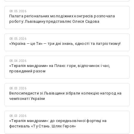
08.05.2026
Палата регіональних молодіжних конгресів розпочала
роботу: Львівщину представляє Олеся Садова
08.05.2026
«Україна — це Ти» — три дні знань, єдності та патріотизму!
08.04.2026
«Терапія мандрами» на Плаю: гори, відпочинок і час,
проведений разом
08.03.2026
Велосипедисти зі Львівщини зібрали колекцію нагород на
чемпіонаті України
08.03.2026
«Терапія мандрами»: до середньовічної фортеці на
фестиваль «Ту Стань. Шлях Героя»