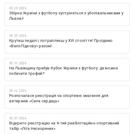
05.30.2026
Збірна України з футболу зустрінеться з уболівальниками у
Львові!
05.29.2026
Крутиш педалі і потрапляєш у XVI століття! Проїдемо
«ВелоПідкову» разом!
05.13.2026
На Львівщину прибув Кубок України з футболу: де можна
побачити трофей?
05.12.2026
Розпочалася реєстрація на спортивні змагання для
ветеранів «Сила сердець»
05.07.2026
Відкрито реєстрацію на 4-тий реабілітаційно-спортивний
табір «Ліга Нескорених»