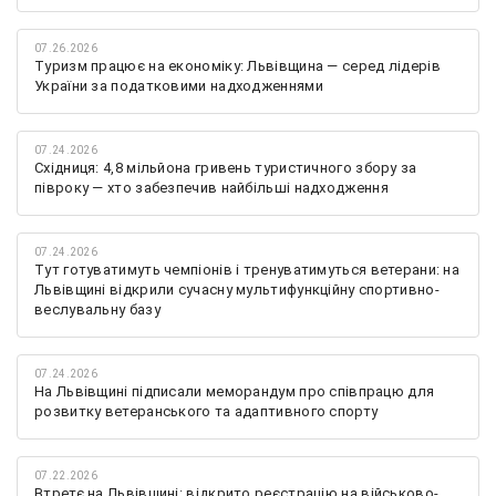
07.26.2026
Туризм працює на економіку: Львівщина — серед лідерів
України за податковими надходженнями
07.24.2026
Східниця: 4,8 мільйона гривень туристичного збору за
півроку — хто забезпечив найбільші надходження
07.24.2026
Тут готуватимуть чемпіонів і тренуватимуться ветерани: на
Львівщині відкрили сучасну мультифункційну спортивно-
веслувальну базу
07.24.2026
На Львівщині підписали меморандум про співпрацю для
розвитку ветеранського та адаптивного спорту
07.22.2026
Втретє на Львівщині: відкрито реєстрацію на військово-