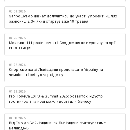
05.01.2026
Запрошуємо дівчат долучитись до участі у проєкті «Шлях
захисниці 2.0», який стартує вже 19 травня
04.25.2026
Маківка: 111 років пам’яті. Сходження на вершину історії.
РЕЄСТРАЦІЯ
04.22.2026
Спортсменка зі Львівщини представить Україну на
чемпіонаті світу з черліденгу
04.21.2026
Pro HoReCa EXPO & Summit 2026: розвиток індустрії
гостинності та нові можливості для бізнесу
04.08.2026
Від Гаю до Бойківщини: як Львівщина святкуватиме
Великдень