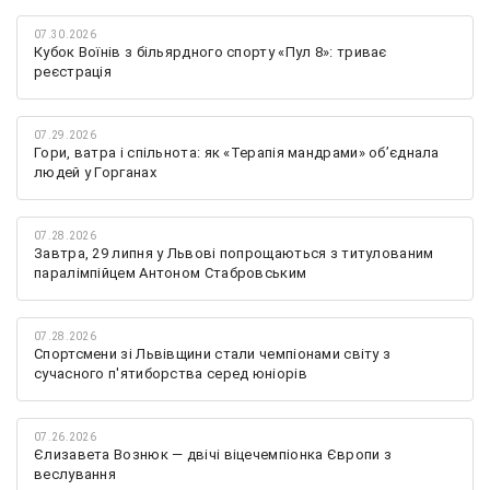
07.30.2026
Кубок Воїнів з більярдного спорту «Пул 8»: триває
реєстрація
07.29.2026
Гори, ватра і спільнота: як «Терапія мандрами» об’єднала
людей у Горганах
07.28.2026
Завтра, 29 липня у Львові попрощаються з титулованим
паралімпійцем Антоном Стабровським
07.28.2026
Спортсмени зі Львівщини стали чемпіонами світу з
сучасного п'ятиборства серед юніорів
07.26.2026
Єлизавета Вознюк — двічі віцечемпіонка Європи з
веслування