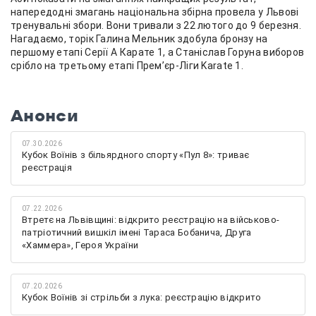
напередодні змагань національна збірна провела у Львові
тренувальні збори. Вони тривали з 22 лютого до 9 березня.
Нагадаємо, торік Галина Мельник здобула бронзу на
першому етапі Серії А Карате 1, а Станіслав Горуна виборов
срібло на третьому етапі Прем’єр-Ліги Karate 1.
Анонси
07.30.2026
Кубок Воїнів з більярдного спорту «Пул 8»: триває
реєстрація
07.22.2026
Втретє на Львівщині: відкрито реєстрацію на військово-
патріотичний вишкіл імені Тараса Бобанича, Друга
«Хаммера», Героя України
07.20.2026
Кубок Воїнів зі стрільби з лука: реєстрацію відкрито