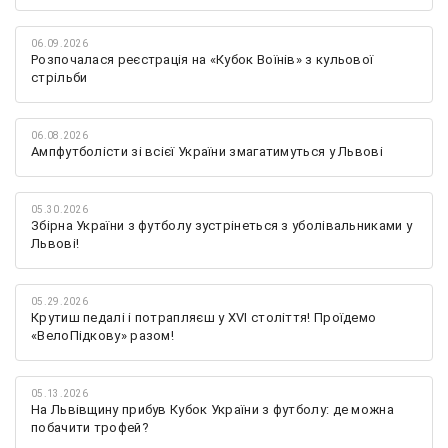
06.09.2026
Розпочалася реєстрація на «Кубок Воїнів» з кульової
стрільби
06.08.2026
Ампфутболісти зі всієї України змагатимуться у Львові
05.30.2026
Збірна України з футболу зустрінеться з уболівальниками у
Львові!
05.29.2026
Крутиш педалі і потрапляєш у XVI століття! Проїдемо
«ВелоПідкову» разом!
05.13.2026
На Львівщину прибув Кубок України з футболу: де можна
побачити трофей?