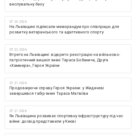
веслувальну базу
07.24.2026
На Львівщині підписали меморандум про співпрацю для
розвитку ветеранського та адаптивного спорту
07.22.2026
Втретє на Львівщині: відкрито реєстрацію на військово-
патріотичний вишкіл імені Тараса Бобанича, Друга
«Хаммера», Героя України
07.21.2026
Продовжуючи справу Героя України: у Жидачеві
завершився табір імені Тараса Матвіїва
07.21.2026
Як Львівщина розвиває спортивну інфраструктуру під час
війни: досвід представили у Києві