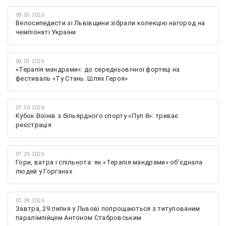
08.03.2026
Велосипедисти зі Львівщини зібрали колекцію нагород на
чемпіонаті України
08.03.2026
«Терапія мандрами»: до середньовічної фортеці на
фестиваль «Ту Стань. Шлях Героя»
07.30.2026
Кубок Воїнів з більярдного спорту «Пул 8»: триває
реєстрація
07.29.2026
Гори, ватра і спільнота: як «Терапія мандрами» об’єднала
людей у Горганах
07.28.2026
Завтра, 29 липня у Львові попрощаються з титулованим
паралімпійцем Антоном Стабровським