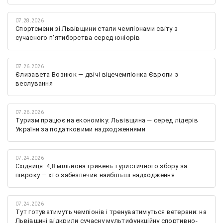
07.28.2026
Спортсмени зі Львівщини стали чемпіонами світу з
сучасного п'ятиборства серед юніорів
07.26.2026
Єлизавета Вознюк — двічі віцечемпіонка Європи з
веслування
07.26.2026
Туризм працює на економіку: Львівщина — серед лідерів
України за податковими надходженнями
07.24.2026
Східниця: 4,8 мільйона гривень туристичного збору за
півроку — хто забезпечив найбільші надходження
07.24.2026
Тут готуватимуть чемпіонів і тренуватимуться ветерани: на
Львівщині відкрили сучасну мультифункційну спортивно-