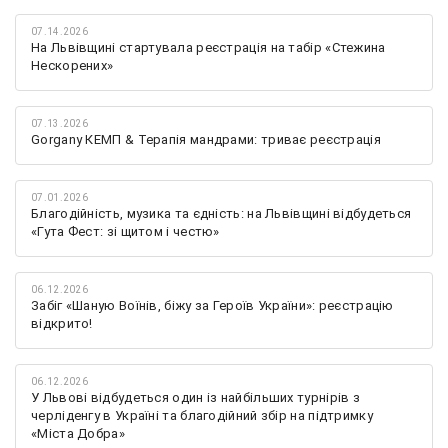
07.14.2026
На Львівщині стартувала реєстрація на табір «Стежина
Нескорених»
07.13.2026
Gorgany КЕМП & Терапія мандрами: триває реєстрація
07.01.2026
Благодійність, музика та єдність: на Львівщині відбудеться
«Гута Фест: зі щитом і честю»
06.12.2026
Забіг «Шаную Воїнів, біжу за Героїв України»: реєстрацію
відкрито!
06.12.2026
У Львові відбудеться один із найбільших турнірів з
черліденгу в Україні та благодійний збір на підтримку
«Міста Добра»