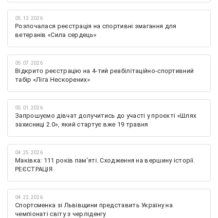
05.12.2026
Розпочалася реєстрація на спортивні змагання для
ветеранів «Сила сердець»
05.07.2026
Відкрито реєстрацію на 4-тий реабілітаційно-спортивний
табір «Ліга Нескорених»
05.01.2026
Запрошуємо дівчат долучитись до участі у проєкті «Шлях
захисниці 2.0», який стартує вже 19 травня
04.25.2026
Маківка: 111 років пам’яті. Сходження на вершину історії.
РЕЄСТРАЦІЯ
04.22.2026
Спортсменка зі Львівщини представить Україну на
чемпіонаті світу з черліденгу