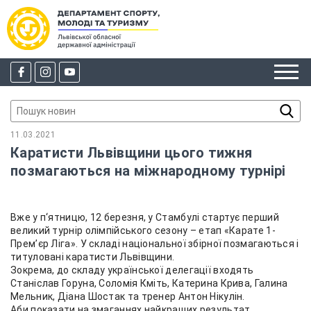
11.03.2021
Каратисти Львівщини цього тижня
позмагаються на міжнародному турнірі
Вже у п‘ятницю, 12 березня, у Стамбулі стартує перший
великий турнір олімпійського сезону – етап «Карате 1-
Прем’єр Ліга». У складі національної збірної позмагаються і
титуловані каратисти Львівщини.
Зокрема, до складу української делегації входять
Станіслав Горуна, Соломія Кміть, Катерина Крива, Галина
Мельник, Діана Шостак та тренер Антон Нікулін.
Аби показати на змаганнях найкращих результат,