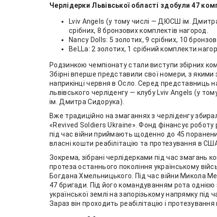
Черлідерки Львівської області здобули 47 ком
Lviv Angels (у тому числі — ДЮСШ ім. Дмит
срібних, 8 бронзових комплектів нагород.
Nancy Dolls: 5 золотих, 9 срібних, 10 бронз
BeLLa: 2 золотих, 1 срібний комплекти наго
Родзинкою чемпіонату стали виступи збірних кома
Збірні вперше представили свої номери, з якими
наприкінці червня в Осло. Серед представниць н
львівського черліденгу — клубу Lviv Angels (у 
ім. Дмитра Сидорука).
Вже традиційно на змаганнях з черліденгу збирал
«Revived Soldiers Ukraine».
Фонд фінансує роботу ре
під час війни приймають щоденно до 45 поранених.
власні кошти реабілітацію та протезування в СШ
Зокрема, зібрані черлідерками під час змагань 
протеза останнього покоління українському вій
Богдана Хмельницького. Під час війни Микола Ме
47 бригади. Під його командуванням рота однією 
української землі на запорізькому напрямку під ч
Зараз він проходить реабілітацію і протезування 