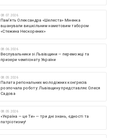
08.07.2026
Памʼять Олександра «Шелеста» Міненка
вшанували вишкільним наметовим табором
«Стежина Нескорених»
08.06.2026
Веслувальники зі Львівщини — переможці та
призери чемпіонату України
08.05.2026
Палата регіональних молодіжних конгресів
розпочала роботу: Львівщину представляє Олеся
Садова
08.05.2026
«Україна — це Ти» — три дні знань, єдності та
патріотизму!