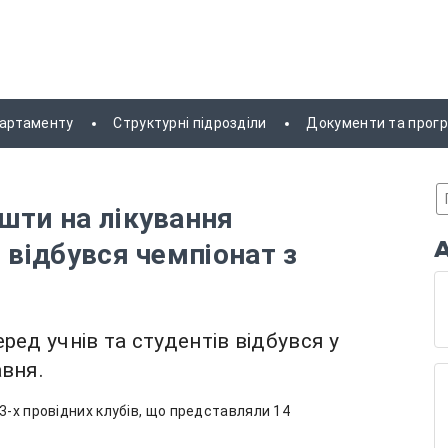
партаменту
Структурні підрозділи
Документи та прог
шти на лікування
 відбувся чемпіонат з
ред учнів та студентів відбувся у
авня.
3-х провідних клубів, що представляли 14