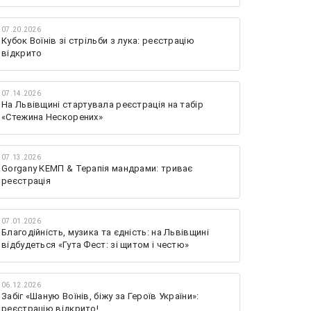
07.20.2026
Кубок Воїнів зі стрільби з лука: реєстрацію
відкрито
07.14.2026
На Львівщині стартувала реєстрація на табір
«Стежина Нескорених»
07.13.2026
Gorgany КЕМП & Терапія мандрами: триває
реєстрація
07.01.2026
Благодійність, музика та єдність: на Львівщині
відбудеться «Гута Фест: зі щитом і честю»
06.12.2026
Забіг «Шаную Воїнів, біжу за Героїв України»:
реєстрацію відкрито!