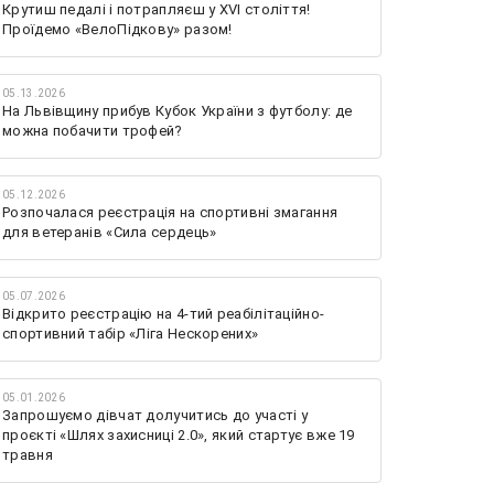
Крутиш педалі і потрапляєш у XVI століття!
Проїдемо «ВелоПідкову» разом!
05.13.2026
На Львівщину прибув Кубок України з футболу: де
можна побачити трофей?
05.12.2026
Розпочалася реєстрація на спортивні змагання
для ветеранів «Сила сердець»
05.07.2026
Відкрито реєстрацію на 4-тий реабілітаційно-
спортивний табір «Ліга Нескорених»
05.01.2026
Запрошуємо дівчат долучитись до участі у
проєкті «Шлях захисниці 2.0», який стартує вже 19
травня