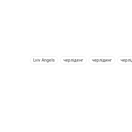
Lviv Angels
черліденг
черлідинг
черлі