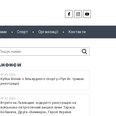
рами
Спорт
Організації
Контакти
Анонси
07.30.2026
Кубок Воїнів з більярдного спорту «Пул 8»: триває
реєстрація
07.22.2026
Втретє на Львівщині: відкрито реєстрацію на
військово-патріотичний вишкіл імені Тараса
Бобанича, Друга «Хаммера», Героя України