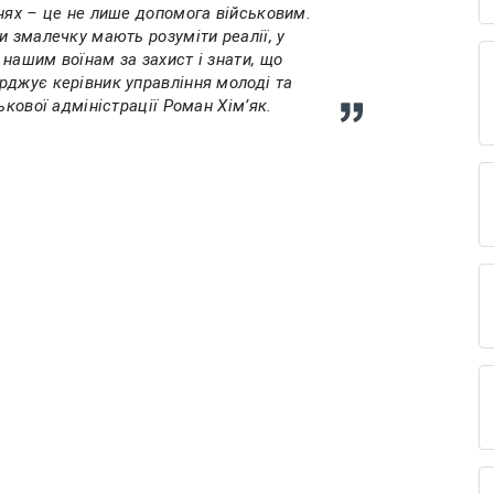
нях – це не лише допомога військовим.
и змалечку мають розуміти реалії, у
нашим воїнам за захист і знати, що
рджує керівник управління молоді та
ькової адміністрації Роман Хім’як.