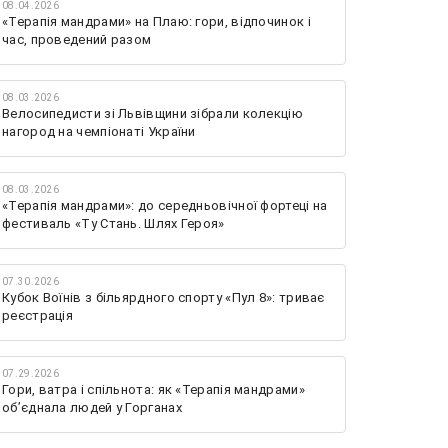
08.04.2026
«Терапія мандрами» на Плаю: гори, відпочинок і
час, проведений разом
08.03.2026
Велосипедисти зі Львівщини зібрали колекцію
нагород на чемпіонаті України
08.03.2026
«Терапія мандрами»: до середньовічної фортеці на
фестиваль «Ту Стань. Шлях Героя»
07.30.2026
Кубок Воїнів з більярдного спорту «Пул 8»: триває
реєстрація
07.29.2026
Гори, ватра і спільнота: як «Терапія мандрами»
об’єднала людей у Горганах