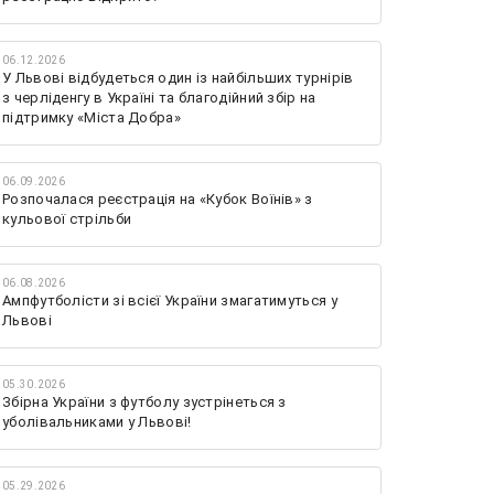
06.12.2026
У Львові відбудеться один із найбільших турнірів
з черліденгу в Україні та благодійний збір на
підтримку «Міста Добра»
06.09.2026
Розпочалася реєстрація на «Кубок Воїнів» з
кульової стрільби
06.08.2026
Ампфутболісти зі всієї України змагатимуться у
Львові
05.30.2026
Збірна України з футболу зустрінеться з
уболівальниками у Львові!
05.29.2026