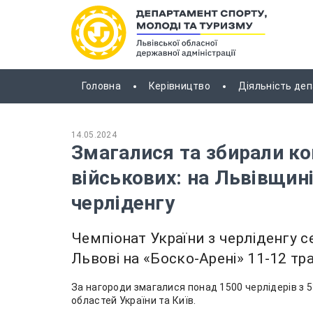
Головна
Керівництво
Діяльність де
14.05.2024
Змагалися та збирали ко
військових: на Львівщині
черліденгу
Чемпіонат України з черліденгу се
Львові на «Боско-Арені» 11-12 тр
За нагороди змагалися понад 1500 черлідерів з 5
областей України та Київ.