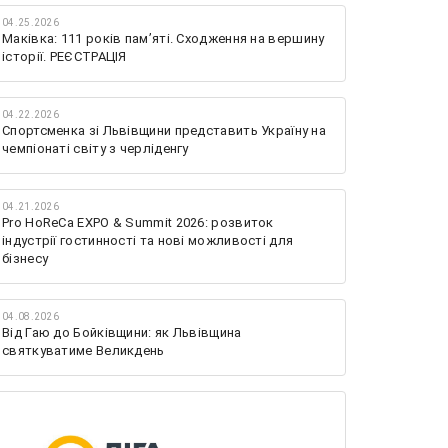
04.25.2026
Маківка: 111 років пам’яті. Сходження на вершину
історії. РЕЄСТРАЦІЯ
04.22.2026
Спортсменка зі Львівщини представить Україну на
чемпіонаті світу з черліденгу
04.21.2026
Pro HoReCa EXPO & Summit 2026: розвиток
індустрії гостинності та нові можливості для
бізнесу
04.08.2026
Від Гаю до Бойківщини: як Львівщина
святкуватиме Великдень