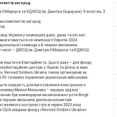
плектів нагород:
ра Оббаріуса та КДЮСШ ім. Дмитра Сидорука): 9 золотих, 3
ових комплектів нагород
род.
нд України у номінаціях данс, джаз та хіп-хоп.
 змагатимуться на чемпіонаті Європи-2024
аціональної команди є й чимало вихованок
тому числі — ДЮСШ ім. Дмитра Оббаріуса та КДЮСШ
и кошти на благодійність. Цього разу – для фонду
абілітаційних центрів у Львові та Ірпені, в яких
 Revived Soldiers Ukraine також організував за
А 95-ти важко поранених українських військових.
кошти скерують для виготовлення електронного
ськовому Миколі Мельнику – лицарю ордену
льник був командиром механізованої роти Bregli
з перших звільнила декілька кілометрів
ас великого контрнаступу в червні 2023 року.
в США завдяки фонду «Revived Soldiers Ukraine».