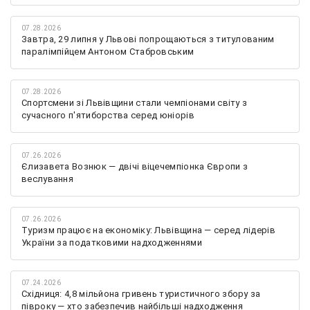
07.28.2026
Завтра, 29 липня у Львові попрощаються з титулованим
паралімпійцем Антоном Стабровським
07.28.2026
Спортсмени зі Львівщини стали чемпіонами світу з
сучасного п'ятиборства серед юніорів
07.26.2026
Єлизавета Вознюк — двічі віцечемпіонка Європи з
веслування
07.26.2026
Туризм працює на економіку: Львівщина — серед лідерів
України за податковими надходженнями
07.24.2026
Східниця: 4,8 мільйона гривень туристичного збору за
півроку — хто забезпечив найбільші надходження