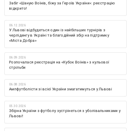
Забіг «Шаную Воїнів, біжу за Героїв України»: реєстрацію
відкрито!
06.12.2026
У Львові відбудеться один із найбільших турнірів з
черліденгу в Україні та благодійний збір на підтримку
«Міста Добра»
06.09.2026
Розпочалася реєстрація на «Кубок Воїнів» з кульової
стрільби
06.08.2026
Ампфутболісти зі всієї України змагатимуться у Львові
05.30.2026
Збірна України з футболу зустрінеться з уболівальниками у
Львові!