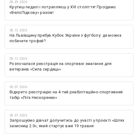
05.29.2026
Крутиш педалі і потрапляєш у XVI століття! Проїдемо
«ВелоПідкову» разом!
05.13.2026
На Львівщину прибув Кубок України з футболу: де можна
побачити трофей?
05.12.2026
Розпочалася реєстрація на спортивні змагання для
ветеранів «Сила сердець»
05.07.2026
Відкрито реєстрацію на 4-тий реабілітаційно-спортивний
табір «Ліга Нескорених»
05.01.2026
Запрошуємо дівчат долучитись до участі у проєкті «Шлях
захисниці 2.0», який стартує вже 19 травня