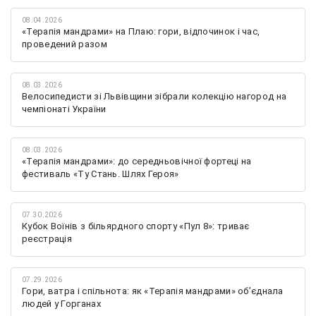
08.04.2026
«Терапія мандрами» на Плаю: гори, відпочинок і час,
проведений разом
08.03.2026
Велосипедисти зі Львівщини зібрали колекцію нагород на
чемпіонаті України
08.03.2026
«Терапія мандрами»: до середньовічної фортеці на
фестиваль «Ту Стань. Шлях Героя»
07.30.2026
Кубок Воїнів з більярдного спорту «Пул 8»: триває
реєстрація
07.29.2026
Гори, ватра і спільнота: як «Терапія мандрами» об’єднала
людей у Горганах