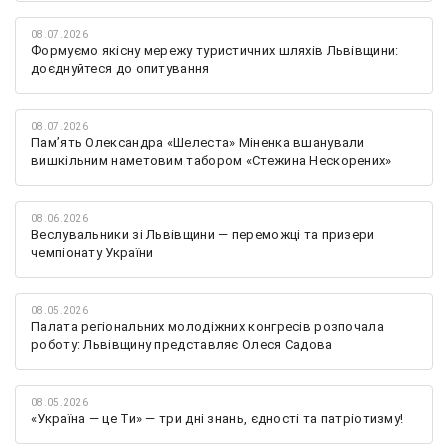
08.07.2026
Формуємо якісну мережу туристичних шляхів Львівщини:
доєднуйтеся до опитування
08.07.2026
Памʼять Олександра «Шелеста» Міненка вшанували
вишкільним наметовим табором «Стежина Нескорених»
08.06.2026
Веслувальники зі Львівщини — переможці та призери
чемпіонату України
08.05.2026
Палата регіональних молодіжних конгресів розпочала
роботу: Львівщину представляє Олеся Садова
08.05.2026
«Україна — це Ти» — три дні знань, єдності та патріотизму!