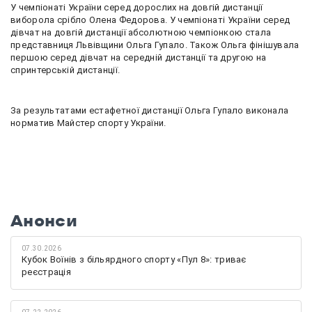
У чемпіонаті України серед дорослих на довгій дистанції
виборола срібло Олена
Федорова. У чемпіонаті України серед
дівчат на довгій дистанції абсолютною чемпіонкою стала
представниця Львівщини Ольга Гупало. Також Ольга фінішувала
першою серед дівчат на середній дистанції та другою на
спринтерській дистанції.
За результатами естафетної дистанції Ольга Гупало виконала
норматив Майстер спорту України.
Анонси
07.30.2026
Кубок Воїнів з більярдного спорту «Пул 8»: триває
реєстрація