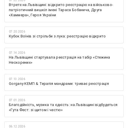
07.22.2026
Втретє на Львівщині: відкрито реєстрацію на військово-
патріотичний вишкіл імені Тараса Бобанича, Друга
«Хаммера», Героя України
07.20.2026
Кубок Воїнів зі стрільби з лука: реєстрацію відкрито
07.14.2026
На Львівщині стартувала реєстрація на табір «Стежина
Нескорених»
07.13.2026
Gorgany КЕМП & Терапія мандрами: триває реєстрація
07.01.2026
Благодійність, музика та єдність: на Львівщині відбудеться
«Гута Фест: зі щитом і честю»
06.12.2026