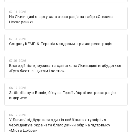
07.14.2026
На Львівщині стартувала реєстрація на табір «Стежина
Нескорених»
07.13.2026
Gorgany КЕМП & Терапія мандрами: триває реєстрація
07.01.2026
Благодійність, музика та єдність: на Львівщині відбудеться
«Гута Фест: зі щитом і честю»
06.12.2026
Забіг «Шаную Воїнів, біжу за Героїв України»: реєстрацію
відкрито!
06.12.2026
У Львові відбудеться один із найбільших турнірів з
черліденгу в Україні та благодійний збір на підтримку
«Міста Добра»