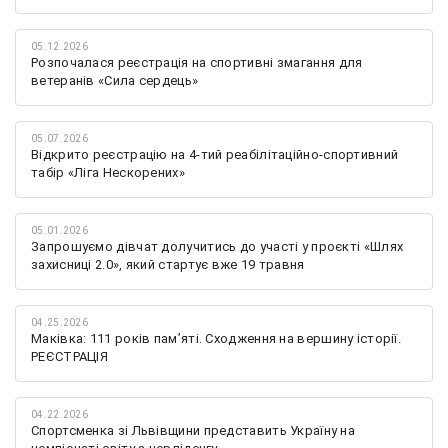
05.12.2026
Розпочалася реєстрація на спортивні змагання для
ветеранів «Сила сердець»
05.07.2026
Відкрито реєстрацію на 4-тий реабілітаційно-спортивний
табір «Ліга Нескорених»
05.01.2026
Запрошуємо дівчат долучитись до участі у проєкті «Шлях
захисниці 2.0», який стартує вже 19 травня
04.25.2026
Маківка: 111 років пам’яті. Сходження на вершину історії.
РЕЄСТРАЦІЯ
04.22.2026
Спортсменка зі Львівщини представить Україну на