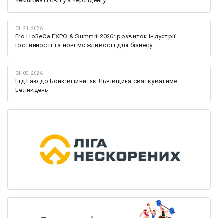
чемпіонаті світу з черліденгу
04.21.2026
Pro HoReCa EXPO & Summit 2026: розвиток індустрії
гостинності та нові можливості для бізнесу
04.08.2026
Від Гаю до Бойківщини: як Львівщина святкуватиме
Великдень