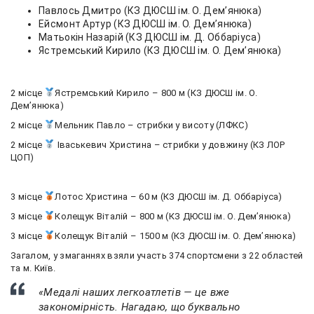
Павлось Дмитро (КЗ ДЮСШ ім. О. Демʼянюка)
Ейсмонт Артур (КЗ ДЮСШ ім. О. Демʼянюка)
Матьокін Назарій (КЗ ДЮСШ ім. Д. Оббаріуса)
Ястремський Кирило (КЗ ДЮСШ ім. О. Демʼянюка)
2 місце
Ястремський Кирило – 800 м (КЗ ДЮСШ ім. О.
Демʼянюка)
2 місце
Мельник Павло – стрибки у висоту (ЛФКС)
2 місце
Іваськевич Христина – стрибки у довжину (КЗ ЛОР
ЦОП)
3 місце
Лотос Христина – 60 м (КЗ ДЮСШ ім. Д. Оббаріуса)
3 місце
Колещук Віталій – 800 м (КЗ ДЮСШ ім. О. Демʼянюка)
3 місце
Колещук Віталій – 1500 м (КЗ ДЮСШ ім. О. Демʼянюка)
Загалом, у змаганнях взяли участь 374 спортсмени з 22 областей
та м. Київ.
«Медалі наших легкоатлетів — це вже
закономірність. Нагадаю, що буквально