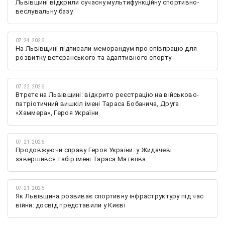
Львівщині відкрили сучасну мультифункційну спортивно-
веслувальну базу
07.24.2026
На Львівщині підписали меморандум про співпрацю для
розвитку ветеранського та адаптивного спорту
07.22.2026
Втретє на Львівщині: відкрито реєстрацію на військово-
патріотичний вишкіл імені Тараса Бобанича, Друга
«Хаммера», Героя України
07.21.2026
Продовжуючи справу Героя України: у Жидачеві
завершився табір імені Тараса Матвіїва
07.21.2026
Як Львівщина розвиває спортивну інфраструктуру під час
війни: досвід представили у Києві