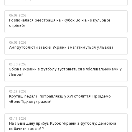
06.09.2026
Розпочалася реєстрація на «Кубок Воїнів» з кульової
стрільби
06.08.2026
Ампфутболісти зі всієї України змагатимуться у Львові
05.30.2026
Збірна України з футболу зустрінеться з уболівальниками у
Львові!
05.29.2026
Крутиш педалі і потрапляєш у XVI століття! Проїдемо
«ВелоПідкову» разом!
05.13.2026
На Львівщину прибув Кубок України з футболу: де можна
побачити трофей?