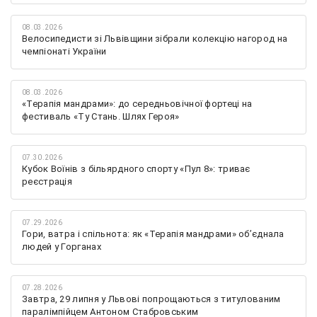
08.03.2026
Велосипедисти зі Львівщини зібрали колекцію нагород на
чемпіонаті України
08.03.2026
«Терапія мандрами»: до середньовічної фортеці на
фестиваль «Ту Стань. Шлях Героя»
07.30.2026
Кубок Воїнів з більярдного спорту «Пул 8»: триває
реєстрація
07.29.2026
Гори, ватра і спільнота: як «Терапія мандрами» об’єднала
людей у Горганах
07.28.2026
Завтра, 29 липня у Львові попрощаються з титулованим
паралімпійцем Антоном Стабровським