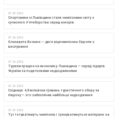
07.28.2026
Спортсмени зі Львівщини стали чемпіонами світу з
сучасного п'ятиборства серед юніорів
07.26.2026
Єлизавета Вознюк — двічі віцечемпіонка Європи з
веслування
07.26.2026
Туризм працює на економіку: Львівщина — серед лідерів
України за податковими надходженнями
07.24.2026
Східниця: 4,8 мільйона гривень туристичного збору за
півроку — хто забезпечив найбільші надходження
07.24.2026
Тут готуватимуть чемпіонів і тренуватимуться ветерани: на