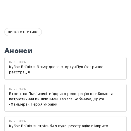
легка атлетика
Анонси
07.30.2026
Кубок Воїнів з більярдного спорту «Пул 8»: триває
реєстрація
07.22.2026
Втретє на Львівщині: відкрито реєстрацію на військово-
патріотичний вишкіл імені Тараса Бобанича, Друга
«Хаммера», Героя України
07.20.2026
Кубок Воїнів зі стрільби з лука: реєстрацію відкрито