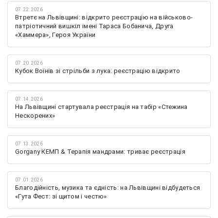
07.22.2026
Втретє на Львівщині: відкрито реєстрацію на військово-
патріотичний вишкіл імені Тараса Бобанича, Друга
«Хаммера», Героя України
07.20.2026
Кубок Воїнів зі стрільби з лука: реєстрацію відкрито
07.14.2026
На Львівщині стартувала реєстрація на табір «Стежина
Нескорених»
07.13.2026
Gorgany КЕМП & Терапія мандрами: триває реєстрація
07.01.2026
Благодійність, музика та єдність: на Львівщині відбудеться
«Гута Фест: зі щитом і честю»