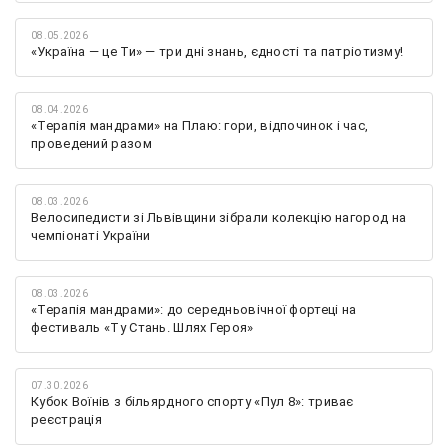
08.05.2026
«Україна — це Ти» — три дні знань, єдності та патріотизму!
08.04.2026
«Терапія мандрами» на Плаю: гори, відпочинок і час,
проведений разом
08.03.2026
Велосипедисти зі Львівщини зібрали колекцію нагород на
чемпіонаті України
08.03.2026
«Терапія мандрами»: до середньовічної фортеці на
фестиваль «Ту Стань. Шлях Героя»
07.30.2026
Кубок Воїнів з більярдного спорту «Пул 8»: триває
реєстрація