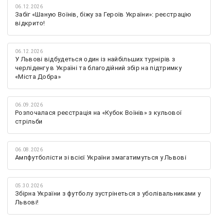
06.12.2026
Забіг «Шаную Воїнів, біжу за Героїв України»: реєстрацію
відкрито!
06.12.2026
У Львові відбудеться один із найбільших турнірів з
черліденгу в Україні та благодійний збір на підтримку
«Міста Добра»
06.09.2026
Розпочалася реєстрація на «Кубок Воїнів» з кульової
стрільби
06.08.2026
Ампфутболісти зі всієї України змагатимуться у Львові
05.30.2026
Збірна України з футболу зустрінеться з уболівальниками у
Львові!