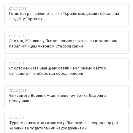
07.29.2026
Гори, ватра і спільнота: як «Терапія мандрами» об’єднала
людей у Горганах
07.28.2026
Завтра, 29 липня у Львові попрощаються з титулованим
паралімпійцем Антоном Стабровським
07.28.2026
Спортсмени зі Львівщини стали чемпіонами світу з
сучасного п'ятиборства серед юніорів
07.26.2026
Єлизавета Вознюк — двічі віцечемпіонка Європи з
веслування
07.26.2026
Туризм працює на економіку: Львівщина — серед лідерів
України за податковими надходженнями