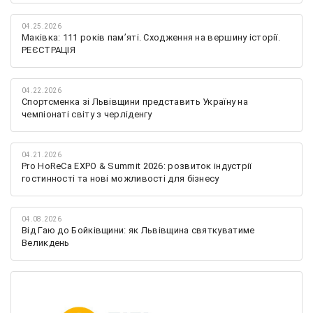
04.25.2026
Маківка: 111 років пам’яті. Сходження на вершину історії.
РЕЄСТРАЦІЯ
04.22.2026
Спортсменка зі Львівщини представить Україну на
чемпіонаті світу з черліденгу
04.21.2026
Pro HoReCa EXPO & Summit 2026: розвиток індустрії
гостинності та нові можливості для бізнесу
04.08.2026
Від Гаю до Бойківщини: як Львівщина святкуватиме
Великдень