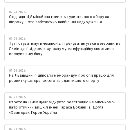
07.24.2026
Східниця: 4,8 мільйона гривень туристичного збору за
півроку — хто забезпечив найбільші надходження
07.24.2026
Тут готуватимуть чемпіонів і тренуватимуться ветерани: на
Львівщині відкрили сучасну мультифункційну спортивно-
веслувальну базу
07.24.2026
На Львівщині підписали меморандум про співпрацю для
розвитку ветеранського та адаптивного спорту
07.22.2026
Втретє на Львівщині: відкрито реєстрацію на військово-
патріотичний вишкіл імені Тараса Бобанича, Друга
«Хаммера», Героя України
07.21.2026