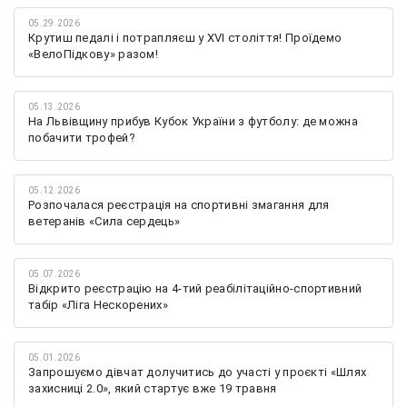
05.29.2026
Крутиш педалі і потрапляєш у XVI століття! Проїдемо
«ВелоПідкову» разом!
05.13.2026
На Львівщину прибув Кубок України з футболу: де можна
побачити трофей?
05.12.2026
Розпочалася реєстрація на спортивні змагання для
ветеранів «Сила сердець»
05.07.2026
Відкрито реєстрацію на 4-тий реабілітаційно-спортивний
табір «Ліга Нескорених»
05.01.2026
Запрошуємо дівчат долучитись до участі у проєкті «Шлях
захисниці 2.0», який стартує вже 19 травня