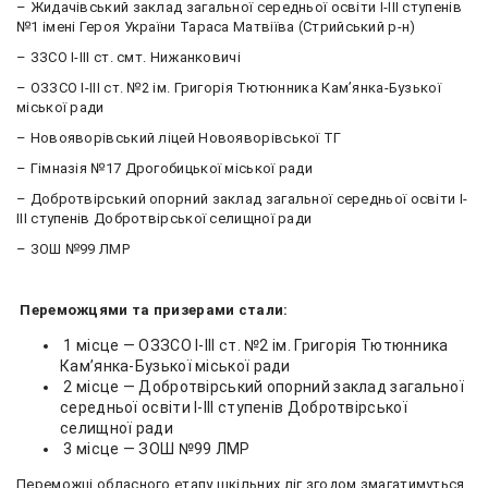
– Жидачівський заклад загальної середньої освіти І-ІІІ ступенів
№1 імені Героя України Тараса Матвіїва (Стрийський р-н)
– ЗЗСО І-ІІІ ст. смт. Нижанковичі
– ОЗЗСО І-ІІІ ст. №2 ім. Григорія Тютюнника Кам’янка-Бузької
міської ради
– Новояворівський ліцей Новояворівської ТГ
– Гімназія №17 Дрогобицької міської ради
– Добротвірський опорний заклад загальної середньої освіти І-
ІІІ ступенів Добротвірської селищної ради
– ЗОШ №99 ЛМР
Переможцями та призерами стали:
1 місце — ОЗЗСО І-ІІІ ст. №2 ім. Григорія Тютюнника
Кам’янка-Бузької міської ради
2 місце — Добротвірський опорний заклад загальної
середньої освіти І-ІІІ ступенів Добротвірської
селищної ради
3 місце — ЗОШ №99 ЛМР
Переможці обласного етапу шкільних ліг згодом змагатимуться