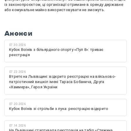
із законопроєктом, ці організації отримане в оренду державне
або комунальне майно використовувати не зможуть.
Анонси
07.30.2026
Кубок Воїнів з більярдного спорту «Пул 8»: триває
реєстрація
07.22.2026
Втретє на Львівщині: відкрито реєстрацію на військово-
патріотичний вишкіл імені Тараса Бобанича, Друга
«Хаммера», Героя України
07.20.2026
Кубок Воїнів зі стрільби з лука: реєстрацію відкрито
07.14.2026
На Львівщині стартувала реєстрація на табір «Стежина