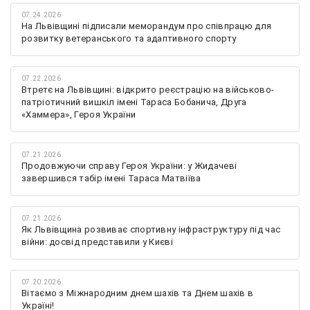
07.24.2026
На Львівщині підписали меморандум про співпрацю для
розвитку ветеранського та адаптивного спорту
07.22.2026
Втретє на Львівщині: відкрито реєстрацію на військово-
патріотичний вишкіл імені Тараса Бобанича, Друга
«Хаммера», Героя України
07.21.2026
Продовжуючи справу Героя України: у Жидачеві
завершився табір імені Тараса Матвіїва
07.21.2026
Як Львівщина розвиває спортивну інфраструктуру під час
війни: досвід представили у Києві
07.20.2026
Вітаємо з Міжнародним днем шахів та Днем шахів в
Україні!