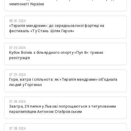
чемпіонаті України
08.03.2026
«Терапія мандрами»: до середньовічної фортеці на
фестиваль «Ту Стань. Шлях Героя»
07.30.2026
Кубок Воїнів з більярдного спорту «Пул 8»: триває
реєстрація
07.29.2026
Гори, ватра і спільнота: як «Терапія мандрами» об’єднала
людей у Горганах
07.28.2026
Завтра, 29 липня у Львові попрощаються з титулованим
паралімпійцем Антоном Стабровським
07.28.2026