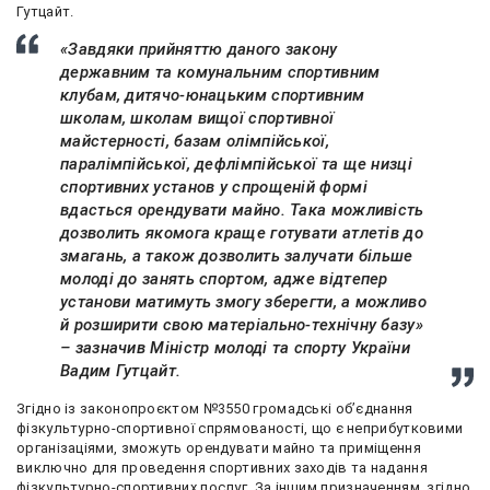
Гутцайт.
«Завдяки прийняттю даного закону
державним та комунальним спортивним
клубам, дитячо-юнацьким спортивним
школам, школам вищої спортивної
майстерності, базам олімпійської,
паралімпійської, дефлімпійської та ще низці
спортивних установ у спрощеній формі
вдасться орендувати майно. Така можливість
дозволить якомога краще готувати атлетів до
змагань, а також дозволить залучати більше
молоді до занять спортом, адже відтепер
установи матимуть змогу зберегти, а можливо
й розширити свою матеріально-технічну базу»
– зазначив Міністр молоді та спорту України
Вадим Гутцайт.
Згідно із законопроєктом №3550 громадські об’єднання
фізкультурно-спортивної спрямованості, що є неприбутковими
організаціями, зможуть орендувати майно та приміщення
виключно для проведення спортивних заходів та надання
фізкультурно-спортивних послуг. За іншим призначенням, згідно