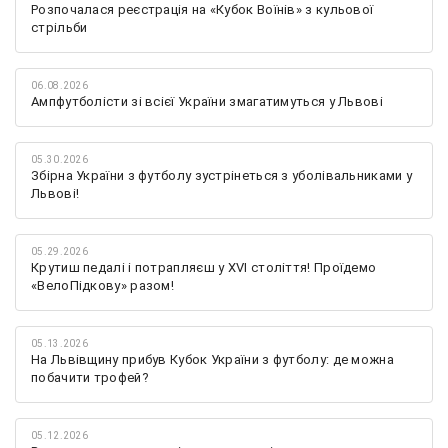
Розпочалася реєстрація на «Кубок Воїнів» з кульової
стрільби
06.08.2026
Ампфутболісти зі всієї України змагатимуться у Львові
05.30.2026
Збірна України з футболу зустрінеться з уболівальниками у
Львові!
05.29.2026
Крутиш педалі і потрапляєш у XVI століття! Проїдемо
«ВелоПідкову» разом!
05.13.2026
На Львівщину прибув Кубок України з футболу: де можна
побачити трофей?
05.12.2026