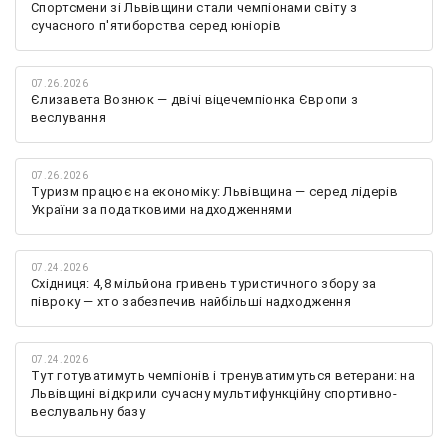
Спортсмени зі Львівщини стали чемпіонами світу з
сучасного п'ятиборства серед юніорів
07.26.2026
Єлизавета Вознюк — двічі віцечемпіонка Європи з
веслування
07.26.2026
Туризм працює на економіку: Львівщина — серед лідерів
України за податковими надходженнями
07.24.2026
Східниця: 4,8 мільйона гривень туристичного збору за
півроку — хто забезпечив найбільші надходження
07.24.2026
Тут готуватимуть чемпіонів і тренуватимуться ветерани: на
Львівщині відкрили сучасну мультифункційну спортивно-
веслувальну базу