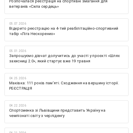
Розпочалася реєстрація на спортивні змагання для
ветеранів «Сила сердець»
05.07.2026
Відкрито реєстрацію на 4-тий реабілітаційно-спортивний
табір «Ліга Нескорених»
05.01.2026
Запрошуємо дівчат долучитись до участі у проєкті «Шлях
захисниці 2.0», який стартує вже 19 травня
04.25.2026
Маківка: 111 років пам’яті. Сходження на вершину історії.
РЕЄСТРАЦІЯ
04.22.2026
Спортсменка зі Львівщини представить Україну на
чемпіонаті світу з черліденгу
04.21.2026