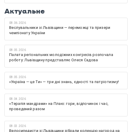
Актуальне
08.06.2026
Веслувальники зі Львівщини — переможці та призери
чемпіонату України
08.05.2026
Палата регіональних молодіжних конгресів розпочала
роботу: Львівщину представляє Олеся Садова
08.05.2026
«Україна — це Ти» — три дні знань, єдності та патріотизму!
08.04.2026
«Терапія мандрами» на Плаю: гори, відпочинок і час,
проведений разом
08.03.2026
Велосипедисти зі Львівщини зібрали колекцію нагород на