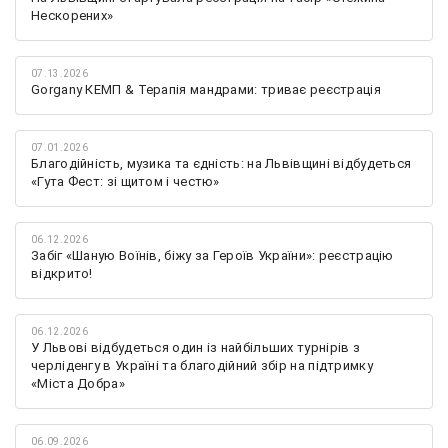
Нескорених»
07.13.2026
Gorgany КЕМП & Терапія мандрами: триває реєстрація
07.01.2026
Благодійність, музика та єдність: на Львівщині відбудеться
«Гута Фест: зі щитом і честю»
06.12.2026
Забіг «Шаную Воїнів, біжу за Героїв України»: реєстрацію
відкрито!
06.12.2026
У Львові відбудеться один із найбільших турнірів з
черліденгу в Україні та благодійний збір на підтримку
«Міста Добра»
06.09.2026