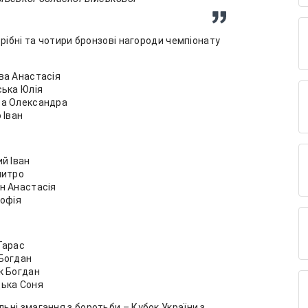
рібні та чотири бронзові нагороди чемпіонату
ова Анастасія
вська Юлія
ова Олександра
о Іван
ий Іван
Дмитро
тин Анастасія
Софія
 Тарас
з Богдан
як Богдан
ецька Соня
ні змагання з боротьби – Кубок України з