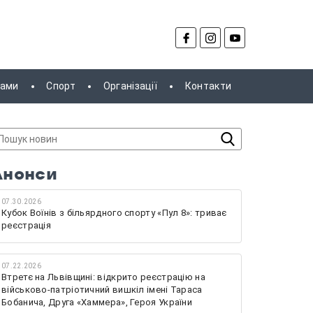
рами
Спорт
Організації
Контакти
Анонси
07.30.2026
Кубок Воїнів з більярдного спорту «Пул 8»: триває
реєстрація
07.22.2026
Втретє на Львівщині: відкрито реєстрацію на
військово-патріотичний вишкіл імені Тараса
Бобанича, Друга «Хаммера», Героя України