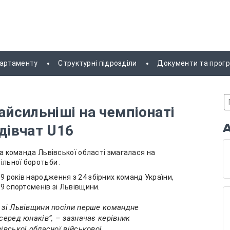
партаменту
Структурні підрозділи
Документи та прог
айсильніші на чемпіонаті
дівчат U16
рна команда Львівської області змагалася на
ільної боротьби .
9 років народження з 24 збірних команд України,
39 спортсменів зі Львівщини.
і зі Львівщини посіли перше командне
 серед юнаків”, – зазначає керівник
івської обласної військової