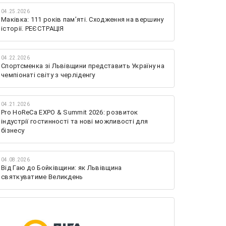
04.25.2026
Маківка: 111 років пам’яті. Сходження на вершину
історії. РЕЄСТРАЦІЯ
04.22.2026
Спортсменка зі Львівщини представить Україну на
чемпіонаті світу з черліденгу
04.21.2026
Pro HoReCa EXPO & Summit 2026: розвиток
індустрії гостинності та нові можливості для
бізнесу
04.08.2026
Від Гаю до Бойківщини: як Львівщина
святкуватиме Великдень