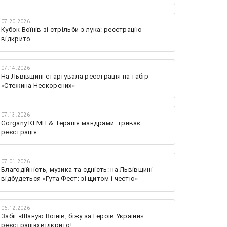
07.20.2026
Кубок Воїнів зі стрільби з лука: реєстрацію
відкрито
07.14.2026
На Львівщині стартувала реєстрація на табір
«Стежина Нескорених»
07.13.2026
Gorgany КЕМП & Терапія мандрами: триває
реєстрація
07.01.2026
Благодійність, музика та єдність: на Львівщині
відбудеться «Гута Фест: зі щитом і честю»
06.12.2026
Забіг «Шаную Воїнів, біжу за Героїв України»:
реєстрацію відкрито!