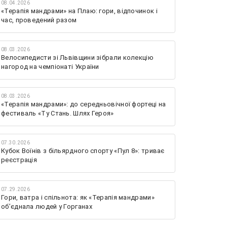
08.04.2026
«Терапія мандрами» на Плаю: гори, відпочинок і
час, проведений разом
08.03.2026
Велосипедисти зі Львівщини зібрали колекцію
нагород на чемпіонаті України
08.03.2026
«Терапія мандрами»: до середньовічної фортеці на
фестиваль «Ту Стань. Шлях Героя»
07.30.2026
Кубок Воїнів з більярдного спорту «Пул 8»: триває
реєстрація
07.29.2026
Гори, ватра і спільнота: як «Терапія мандрами»
об’єднала людей у Горганах