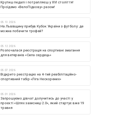
Крутиш педалі і потрапляєш у XVI століття!
Проїдемо «ВелоПідкову» разом!
05.13.2026
На Львівщину прибув Кубок України з футболу: де
можна побачити трофей?
05.12.2026
Розпочалася реєстрація на спортивні змагання
для ветеранів «Сила сердець»
05.07.2026
Відкрито реєстрацію на 4-тий реабілітаційно-
спортивний табір «Ліга Нескорених»
05.01.2026
Запрошуємо дівчат долучитись до участі у
проєкті «Шлях захисниці 2.0», який стартує вже 19
травня