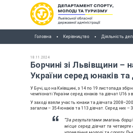
Головна
Керівництво
Діяльність де
18.11.2024
Борчині зі Львівщини – н
України серед юнаків та 
У Бучі, що на Київщині, з 14 по 19 листопада збі
чемпіонаті України серед юнаків та дівчат U16 з в
У заході взяли участь юнаки та дівчата 2008–200
загалом – 354 юнаків та 113 дівчат. Серед них – 
“За результатами змагань борц
місце серед дівчат та четверте
управління молоді та спорту Льв