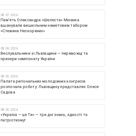
08.07.2026
Памʼять Олександра «Шелеста» Міненка
вшанували вишкільним наметовим табором
«Стежина Нескорених»
08.06.2026
Веслувальники зі Львівщини — переможці та
призери чемпіонату України
08.05.2026
Палата регіональних молодіжних конгресів
розпочала роботу: Львівщину представляє Олеся
Садова
08.05.2026
«Україна — це Ти» — три дні знань, єдності та
патріотизму!