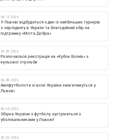
06.12.2026
У Львові відбудеться один із найбільших турнірів
з черліденгу в Україні та благодійний збір на
підтримку «Міста Добра»
06.09.2026
Розпочалася реєстрація на «Кубок Воїнів» з
кульової стрільби
06.08.2026
Ампфутболісти зі всієї України змагатимуться у
Львові
05.30.2026
Збірна України з футболу зустрінеться з
уболівальниками у Львові!
05.29.2026