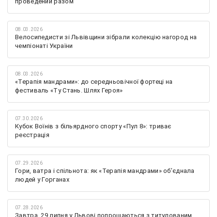
проведений разом
08.03.2026
Велосипедисти зі Львівщини зібрали колекцію нагород на
чемпіонаті України
08.03.2026
«Терапія мандрами»: до середньовічної фортеці на
фестиваль «Ту Стань. Шлях Героя»
07.30.2026
Кубок Воїнів з більярдного спорту «Пул 8»: триває
реєстрація
07.29.2026
Гори, ватра і спільнота: як «Терапія мандрами» об’єднала
людей у Горганах
07.28.2026
Завтра, 29 липня у Львові попрощаються з титулованим