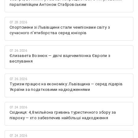
паралімпійцем Антоном Стабровським
07.28.2026
Спортсмени зі Львівщини стали чемпіонами світу з
сучасного п'ятиборства серед юніорів
07.26.2026
Єлизавета Вознюк — двічі віцечемпіонка Європи з
веслування
07.26.2026
Туризм працює на економіку: Львівщина — серед лідерів
України за податковими надходженнями
07.24.2026
Східниця: 4,8 мільйона гривень туристичного збору за
півроку — хто забезпечив найбільші надходження
07.24.2026