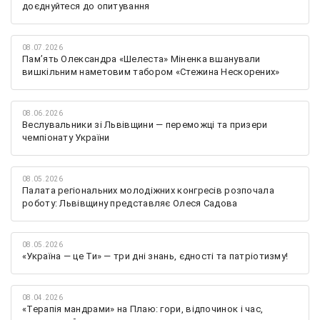
доєднуйтеся до опитування
08.07.2026
Памʼять Олександра «Шелеста» Міненка вшанували
вишкільним наметовим табором «Стежина Нескорених»
08.06.2026
Веслувальники зі Львівщини — переможці та призери
чемпіонату України
08.05.2026
Палата регіональних молодіжних конгресів розпочала
роботу: Львівщину представляє Олеся Садова
08.05.2026
«Україна — це Ти» — три дні знань, єдності та патріотизму!
08.04.2026
«Терапія мандрами» на Плаю: гори, відпочинок і час,