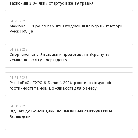
захисниці 2.0», який стартує вже 19 травня
04.25.2026
Маківка: 111 років пам’яті. Сходження на вершину історії.
РЕЄСТРАЦІЯ
04.22.2026
Спортсменка зі Львівщини представить Україну на
чемпіонаті світу з черліденгу
04.21.2026
Pro HoReCa EXPO & Summit 2026: розвиток індустрії
гостинності та нові можливості для бізнесу
04.08.2026
Від Гаю до Бойківщини: як Львівщина святкуватиме
Великдень