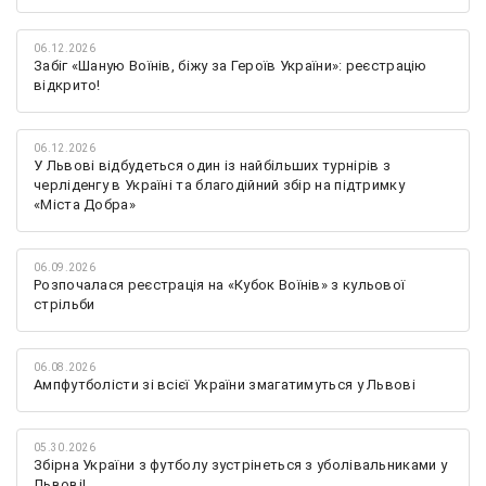
06.12.2026
Забіг «Шаную Воїнів, біжу за Героїв України»: реєстрацію
відкрито!
06.12.2026
У Львові відбудеться один із найбільших турнірів з
черліденгу в Україні та благодійний збір на підтримку
«Міста Добра»
06.09.2026
Розпочалася реєстрація на «Кубок Воїнів» з кульової
стрільби
06.08.2026
Ампфутболісти зі всієї України змагатимуться у Львові
05.30.2026
Збірна України з футболу зустрінеться з уболівальниками у
Львові!