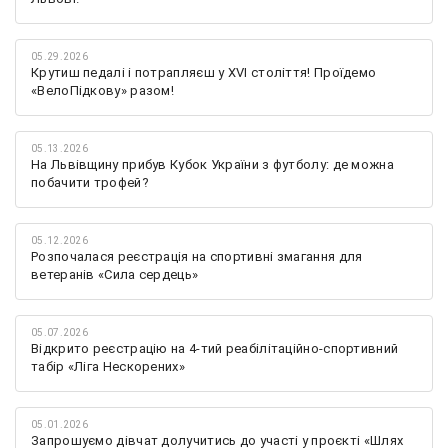
05.29.2026
Крутиш педалі і потрапляєш у XVI століття! Проїдемо
«ВелоПідкову» разом!
05.13.2026
На Львівщину прибув Кубок України з футболу: де можна
побачити трофей?
05.12.2026
Розпочалася реєстрація на спортивні змагання для
ветеранів «Сила сердець»
05.07.2026
Відкрито реєстрацію на 4-тий реабілітаційно-спортивний
табір «Ліга Нескорених»
05.01.2026
Запрошуємо дівчат долучитись до участі у проєкті «Шлях