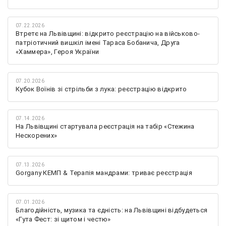
07.22.2026
Втретє на Львівщині: відкрито реєстрацію на військово-
патріотичний вишкіл імені Тараса Бобанича, Друга
«Хаммера», Героя України
07.20.2026
Кубок Воїнів зі стрільби з лука: реєстрацію відкрито
07.14.2026
На Львівщині стартувала реєстрація на табір «Стежина
Нескорених»
07.13.2026
Gorgany КЕМП & Терапія мандрами: триває реєстрація
07.01.2026
Благодійність, музика та єдність: на Львівщині відбудеться
«Гута Фест: зі щитом і честю»