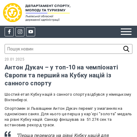
20.01.2025
Антон Дукач – у топ-10 на чемпіонаті
Європи та перший на Кубку націй із
санного спорту
Шостий етап Кубку націй з санного спорту відбувся у німецькому
Вінтенберзі.
Спортсмен зі Львівщини Антон Дукач переміг у змаганнях на
одномісних санях. Для нього це перша у кар’єрі “золота” медаль
на рівні Кубку націй. Санкар фінішував за 51.274 сек та
встановив рекорд траси.
“Перша перемога на рівні Кубку націй для