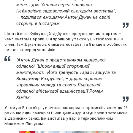
мене, і для України серед чоловіків.
Неймовірно задоволений сьогоднім виступам”,
– поділився емоціями Антон Дукач на своїй
сторінці в Інстаграм.
Шостий етап Кубку націй відбувся перед основним стартом –
чемпіонатом Європи. Він пройшов у також у Вінтерберзі 18-19
січня. Там Дукач посів 6 місце в естафеті та 8 місце в особистих
змаганнях серед чоловіків.
“Антон Дукач є представником львівської
обласної “Школи вищої спортивної
майстерності. Його тренують Тарас Гарцула та
Володимир Вахрушев“, – додає керівник
управління молоді та спорту Львівської
обласної військової адміністрації Роман
Хімʼяк.
У тому ж Віттенбергу в змаганнях серед спортсменів віком до 23
років ще один санкар зі Львівщини Андрій Муц посів третє місце
в двомісних санях. Він виступав у парі з тернополянином
Максимом Пінчуком.