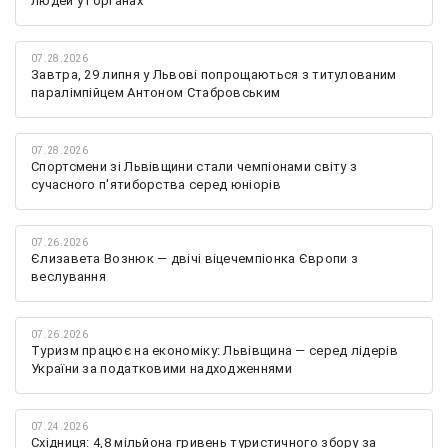
людей у Горганах
07.28.2026
Завтра, 29 липня у Львові попрощаються з титулованим
паралімпійцем Антоном Стабровським
07.28.2026
Спортсмени зі Львівщини стали чемпіонами світу з
сучасного п'ятиборства серед юніорів
07.26.2026
Єлизавета Вознюк — двічі віцечемпіонка Європи з
веслування
07.26.2026
Туризм працює на економіку: Львівщина — серед лідерів
України за податковими надходженнями
07.24.2026
Східниця: 4,8 мільйона гривень туристичного збору за