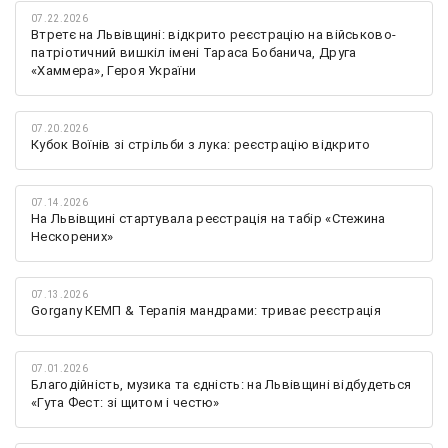
07.22.2026
Втретє на Львівщині: відкрито реєстрацію на військово-
патріотичний вишкіл імені Тараса Бобанича, Друга
«Хаммера», Героя України
07.20.2026
Кубок Воїнів зі стрільби з лука: реєстрацію відкрито
07.14.2026
На Львівщині стартувала реєстрація на табір «Стежина
Нескорених»
07.13.2026
Gorgany КЕМП & Терапія мандрами: триває реєстрація
07.01.2026
Благодійність, музика та єдність: на Львівщині відбудеться
«Гута Фест: зі щитом і честю»