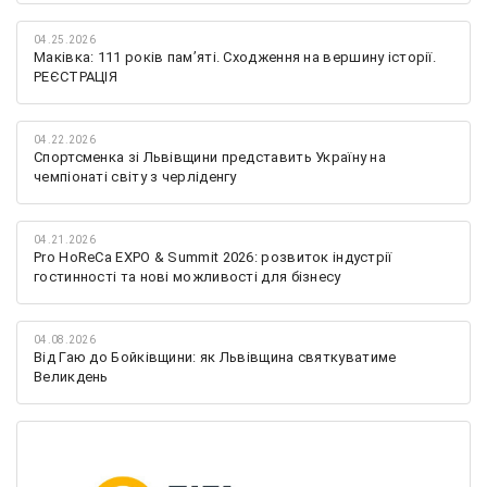
04.25.2026
Маківка: 111 років пам’яті. Сходження на вершину історії.
РЕЄСТРАЦІЯ
04.22.2026
Спортсменка зі Львівщини представить Україну на
чемпіонаті світу з черліденгу
04.21.2026
Pro HoReCa EXPO & Summit 2026: розвиток індустрії
гостинності та нові можливості для бізнесу
04.08.2026
Від Гаю до Бойківщини: як Львівщина святкуватиме
Великдень