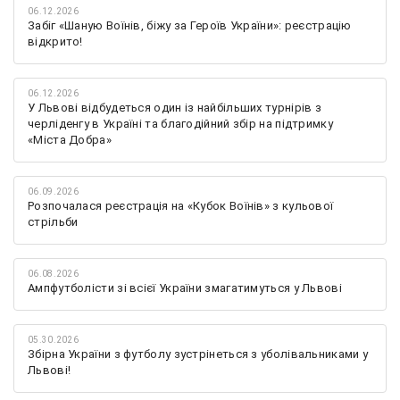
06.12.2026
Забіг «Шаную Воїнів, біжу за Героїв України»: реєстрацію
відкрито!
06.12.2026
У Львові відбудеться один із найбільших турнірів з
черліденгу в Україні та благодійний збір на підтримку
«Міста Добра»
06.09.2026
Розпочалася реєстрація на «Кубок Воїнів» з кульової
стрільби
06.08.2026
Ампфутболісти зі всієї України змагатимуться у Львові
05.30.2026
Збірна України з футболу зустрінеться з уболівальниками у
Львові!