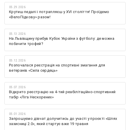
05.29.2026
Крутиш педалі і потрапляєш у XVI століття! Проїдемо
«ВелоПідкову» разом!
05.13.2026
На Львівщину прибув Кубок України з футболу: де можна
побачити трофей?
05.12.2026
Розпочалася реєстрація на спортивні змагання для
ветеранів «Сила сердець»
05.07.2026
Відкрито реєстрацію на 4-тий реабілітаційно-спортивний
табір «Ліга Нескорених»
05.01.2026
Запрошуємо дівчат долучитись до участі у проєкті «Шлях
захисниці 2.0», який стартує вже 19 травня