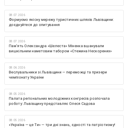
08.07.2026
Формуємо якісну мережу туристичних шляхів Львівщини:
доєднуйтеся до опитування
08.07.2026
Памʼять Олександра «Шелеста» Міненка вшанували
вишкільним наметовим табором «Стежина Нескорених»
08.06.2026
Веслувальники зі Львівщини — переможці та призери
чемпіонату України
08.05.2026
Палата регіональних молодіжних конгресів розпочала
роботу: Львівщину представляє Олеся Садова
08.05.2026
«Україна — це Ти» — три дні знань, єдності та патріотизму!