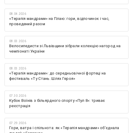
08.04.2026
«Терапія мандрами» на Плаю: гори, відпочинок і час,
проведений разом
08.03.2026
Велосипедисти зі Львівщини зібрали колекцію нагород на
чемпіонаті України
08.03.2026
«Терапія мандрами»: до середньовічної фортеці на
фестиваль «Ту Стань. Шлях Героя»
07.30.2026
Кубок Воїнів з більярдного спорту «Пул 8»: триває
реєстрація
07.29.2026
Гори, ватра і спільнота: як «Терапія мандрами» об’єднала