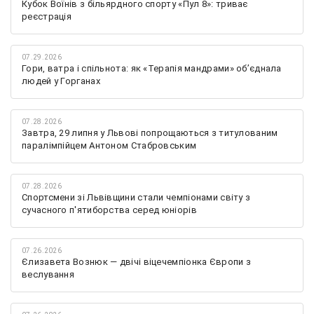
Кубок Воїнів з більярдного спорту «Пул 8»: триває
реєстрація
07.29.2026
Гори, ватра і спільнота: як «Терапія мандрами» об’єднала
людей у Горганах
07.28.2026
Завтра, 29 липня у Львові попрощаються з титулованим
паралімпійцем Антоном Стабровським
07.28.2026
Спортсмени зі Львівщини стали чемпіонами світу з
сучасного п'ятиборства серед юніорів
07.26.2026
Єлизавета Вознюк — двічі віцечемпіонка Європи з
веслування