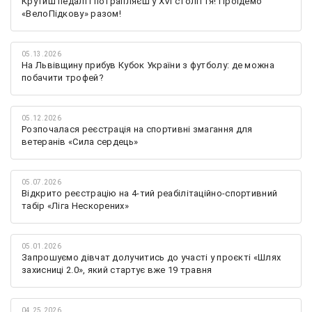
Крутиш педалі і потрапляєш у XVI століття! Проїдемо
«ВелоПідкову» разом!
05.13.2026
На Львівщину прибув Кубок України з футболу: де можна
побачити трофей?
05.12.2026
Розпочалася реєстрація на спортивні змагання для
ветеранів «Сила сердець»
05.07.2026
Відкрито реєстрацію на 4-тий реабілітаційно-спортивний
табір «Ліга Нескорених»
05.01.2026
Запрошуємо дівчат долучитись до участі у проєкті «Шлях
захисниці 2.0», який стартує вже 19 травня
04.25.2026