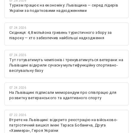
07.26.2026
Туризм працює на економіку: Львівщина — серед лідерів
України за податковими надходженнями
07.24.2026
Східниця: 4,8 мільйона гривень туристичного збору за
півроку — хто забезпечив найбільші надходження
07.24.2026
Тут готуватимуть чемпіонів і тренуватимуться ветерани: на
Львівщині відкрили сучасну мультифункційну спортивно-
веслувальну базу
07.24.2026
На Львівщині підписали меморандум про співпрацю для
розвитку ветеранського та адаптивного спорту
07.22.2026
Втретє на Львівщині: відкрито реєстрацію на військово-
патріотичний вишкіл імені Тараса Бобанича, Друга
«Хаммера», Героя України