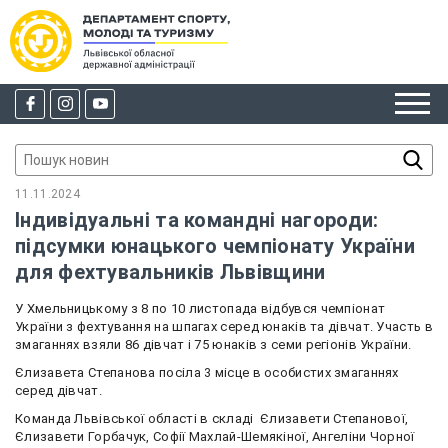
11.11.2024
Індивідуальні та командні нагороди:
підсумки юнацького чемпіонату України
для фехтувальників Львівщини
У Хмельницькому з 8 по 10 листопада відбувся чемпіонат
України з фехтування на шпагах серед юнаків та дівчат. Участь в
змаганнях взяли 86 дівчат і 75 юнаків з семи регіонів України.
Єлизавета Степанова посіла 3 місце в особистих змаганнях
серед дівчат.
Команда Львівської області в складі Єлизавети Степанової,
Єлизавети Горбачук, Софії Махлай-Шемякіної, Ангеліни Чорної