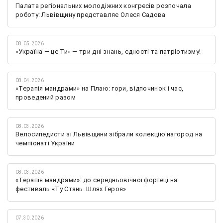
Палата регіональних молодіжних конгресів розпочала
роботу: Львівщину представляє Олеся Садова
08.05.2026
«Україна — це Ти» — три дні знань, єдності та патріотизму!
08.04.2026
«Терапія мандрами» на Плаю: гори, відпочинок і час,
проведений разом
08.03.2026
Велосипедисти зі Львівщини зібрали колекцію нагород на
чемпіонаті України
08.03.2026
«Терапія мандрами»: до середньовічної фортеці на
фестиваль «Ту Стань. Шлях Героя»
07.30.2026