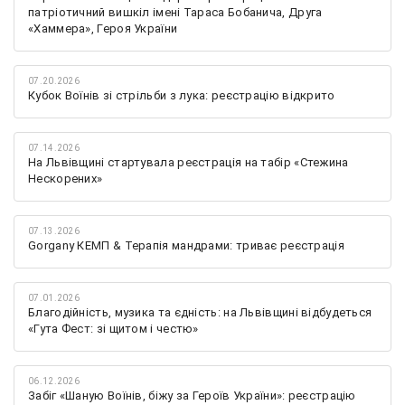
патріотичний вишкіл імені Тараса Бобанича, Друга
«Хаммера», Героя України
07.20.2026
Кубок Воїнів зі стрільби з лука: реєстрацію відкрито
07.14.2026
На Львівщині стартувала реєстрація на табір «Стежина
Нескорених»
07.13.2026
Gorgany КЕМП & Терапія мандрами: триває реєстрація
07.01.2026
Благодійність, музика та єдність: на Львівщині відбудеться
«Гута Фест: зі щитом і честю»
06.12.2026
Забіг «Шаную Воїнів, біжу за Героїв України»: реєстрацію