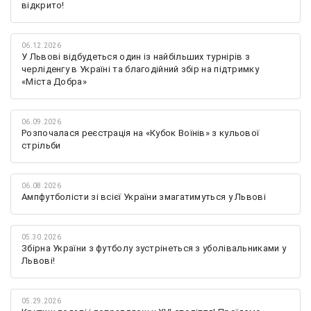
відкрито!
06.12.2026
У Львові відбудеться один із найбільших турнірів з
черліденгу в Україні та благодійний збір на підтримку
«Міста Добра»
06.09.2026
Розпочалася реєстрація на «Кубок Воїнів» з кульової
стрільби
06.08.2026
Ампфутболісти зі всієї України змагатимуться у Львові
05.30.2026
Збірна України з футболу зустрінеться з уболівальниками у
Львові!
05.29.2026