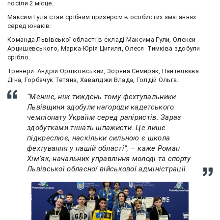
посіли 2 місце.
Максим Гула став срібним призером в особистих змаганнях
серед юнаків.
Команда Львівської області в складі Максима Гули, Олекси
Арцишевського, Марка-Юрія Цигиля, Олеся Тимківа здобули
срібло.
Тренери: Андрій Орліковський, Зоряна Семиряк, Пантелєєва
Діна, Горбачук Тетяна, Хавалджи Влада, Голдій Ольга.
“Менше, ніж тиждень тому фехтувальники
Львівщини здобули нагороди кадетського
чемпіонату України серед рапіристів. Зараз
здобутками тішать шпажисти. Це лише
підкреслює, наскільки сильною є школа
фехтування у нашій області”, – каже Роман
Хімʼяк, начальник управління молоді та спорту
Львівської обласної військової адміністрації.