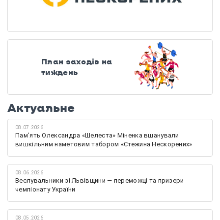
План заходів на
тиждень
Актуальне
08.07.2026
Памʼять Олександра «Шелеста» Міненка вшанували
вишкільним наметовим табором «Стежина Нескорених»
08.06.2026
Веслувальники зі Львівщини — переможці та призери
чемпіонату України
08.05.2026