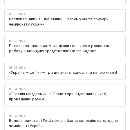
08.06.2026
Веслувальники зі Львівщини — переможці та призери
чемпіонату України
08.05.2026
Палата регіональних молодіжних конгресів розпочала
роботу: Львівщину представляє Олеся Садова
08.05.2026
«Україна — це Ти» — три дні знань, єдності та патріотизму!
08.04.2026
«Терапія мандрами» на Плаю: гори, відпочинок і час,
проведений разом
08.03.2026
Велосипедисти зі Львівщини зібрали колекцію нагород на
чемпіонаті України