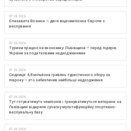
07.26.2026
Єлизавета Вознюк — двічі віцечемпіонка Європи з
веслування
07.26.2026
Туризм працює на економіку: Львівщина — серед лідерів
України за податковими надходженнями
07.24.2026
Східниця: 4,8 мільйона гривень туристичного збору за
півроку — хто забезпечив найбільші надходження
07.24.2026
Тут готуватимуть чемпіонів і тренуватимуться ветерани: на
Львівщині відкрили сучасну мультифункційну спортивно-
веслувальну базу
07.24.2026