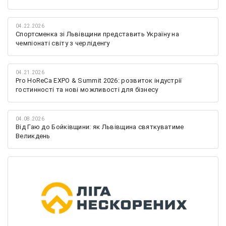
04.22.2026
Спортсменка зі Львівщини представить Україну на
чемпіонаті світу з черліденгу
04.21.2026
Pro HoReCa EXPO & Summit 2026: розвиток індустрії
гостинності та нові можливості для бізнесу
04.08.2026
Від Гаю до Бойківщини: як Львівщина святкуватиме
Великдень