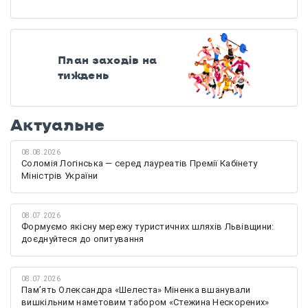
План заходів на
тиждень
Актуальне
08.08.2026
Соломія Логінська — серед лауреатів Премії Кабінету
Міністрів України
08.07.2026
Формуємо якісну мережу туристичних шляхів Львівщини:
доєднуйтеся до опитування
08.07.2026
Памʼять Олександра «Шелеста» Міненка вшанували
вишкільним наметовим табором «Стежина Нескорених»