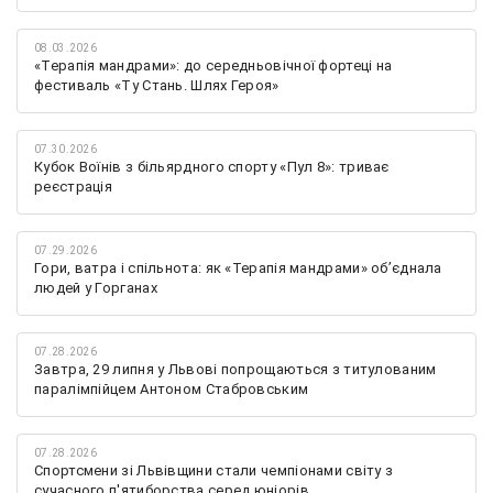
08.03.2026
«Терапія мандрами»: до середньовічної фортеці на
фестиваль «Ту Стань. Шлях Героя»
07.30.2026
Кубок Воїнів з більярдного спорту «Пул 8»: триває
реєстрація
07.29.2026
Гори, ватра і спільнота: як «Терапія мандрами» об’єднала
людей у Горганах
07.28.2026
Завтра, 29 липня у Львові попрощаються з титулованим
паралімпійцем Антоном Стабровським
07.28.2026
Спортсмени зі Львівщини стали чемпіонами світу з
сучасного п'ятиборства серед юніорів