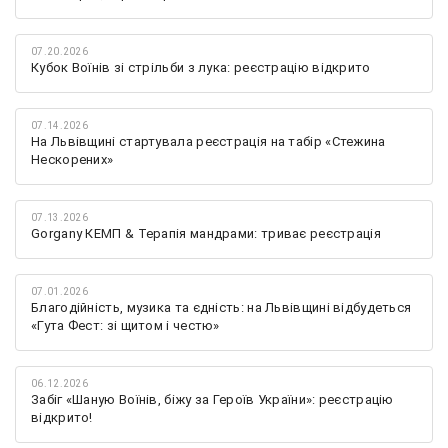
07.20.2026
Кубок Воїнів зі стрільби з лука: реєстрацію відкрито
07.14.2026
На Львівщині стартувала реєстрація на табір «Стежина
Нескорених»
07.13.2026
Gorgany КЕМП & Терапія мандрами: триває реєстрація
07.01.2026
Благодійність, музика та єдність: на Львівщині відбудеться
«Гута Фест: зі щитом і честю»
06.12.2026
Забіг «Шаную Воїнів, біжу за Героїв України»: реєстрацію
відкрито!