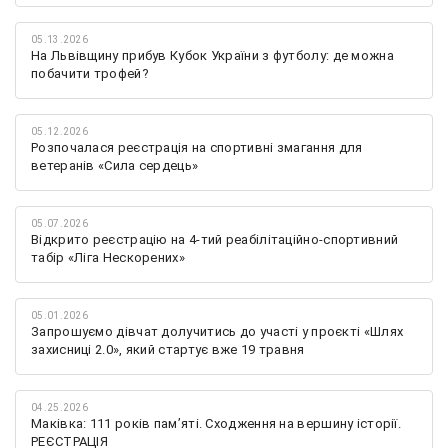
05.13.2026
На Львівщину прибув Кубок України з футболу: де можна
побачити трофей?
05.12.2026
Розпочалася реєстрація на спортивні змагання для
ветеранів «Сила сердець»
05.07.2026
Відкрито реєстрацію на 4-тий реабілітаційно-спортивний
табір «Ліга Нескорених»
05.01.2026
Запрошуємо дівчат долучитись до участі у проєкті «Шлях
захисниці 2.0», який стартує вже 19 травня
04.25.2026
Маківка: 111 років пам’яті. Сходження на вершину історії.
РЕЄСТРАЦІЯ