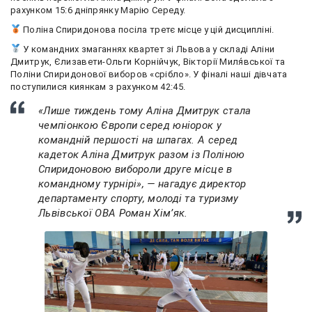
рахунком 15:6 дніпрянку Марію Середу.
Поліна Спиридонова посіла третє місце у цій дисципліні.
У командних змаганнях квартет зі Львова у складі Аліни
Дмитрук, Єлизавети-Ольги Корнійчук, Вікторії Миля́вської та
Поліни Спиридонової виборов «срібло». У фіналі наші дівчата
поступилися киянкам з рахунком 42:45.
«Лише тиждень тому Аліна Дмитрук стала
чемпіонкою Європи серед юніорок у
командній першості на шпагах. А серед
кадеток Аліна Дмитрук разом із Поліною
Спиридоновою вибороли друге місце в
командному турнірі», — нагадує директор
департаменту спорту, молоді та туризму
Львівської ОВА Роман Хімʼяк.