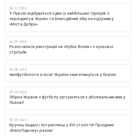
06.12.2026
У Львові відбудеться один із найбільших турнірів з
черліденгу в Україні та благодійний збір на підтримку
«Міста Добра»
06.09.2026
Розпочалася реєстрація на «Кубок Воїнів» з кульової
стрільби
06.08.2026
Ампфутболісти зі всієї України змагатимуться у Львові
05.30.2026
Збірна України з футболу зустрінеться з уболівальниками у
Львові!
05.29.2026
Крутиш педалі і потрапляєш у XVI століття! Проїдемо
«ВелоПідкову» разом!