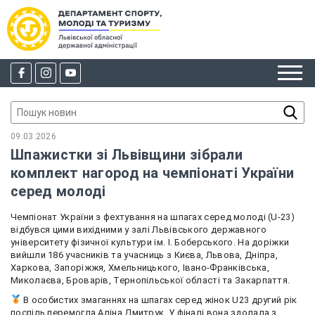
09.03.2026
Шпажистки зі Львівщини зібрали
комплект нагород на чемпіонаті України
серед молоді
Чемпіонат України з фехтування на шпагах серед молоді (U-23)
відбувся цими вихідними у залі Львівського державного
університету фізичної культури ім. І. Боберського. На доріжки
вийшли 186 учасників та учасниць з Києва, Львова, Дніпра,
Харкова, Запоріжжя, Хмельницького, Івано-Франківська,
Миколаєва, Броварів, Тернопільської області та Закарпаття.
В особистих змаганнях на шпагах серед жінок U23 другий рік
поспіль перемогла Аліна Дмитрук. У фіналі вона здолала з