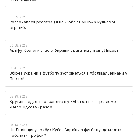
06.09.2026
Розпочалася реєстрація на «Кубок Воїнів» з кульової
стрільби
06.08.2026
Ампфутболісти зі всієї України змагатимуться у Львові
05.30.2026
Збірна України з футболу зустрінеться з уболівальниками у
Львові!
05.29.2026
Крутиш педалі і потрапляєш у XVI століття! Проїдемо
«ВелоПідкову» разом!
05.13.2026
На Львівщину прибув Кубок України з футболу: де можна
побачити трофей?