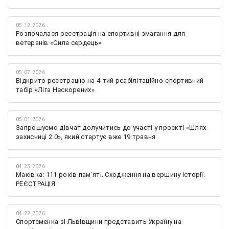
05.12.2026
Розпочалася реєстрація на спортивні змагання для
ветеранів «Сила сердець»
05.07.2026
Відкрито реєстрацію на 4-тий реабілітаційно-спортивний
табір «Ліга Нескорених»
05.01.2026
Запрошуємо дівчат долучитись до участі у проєкті «Шлях
захисниці 2.0», який стартує вже 19 травня
04.25.2026
Маківка: 111 років пам’яті. Сходження на вершину історії.
РЕЄСТРАЦІЯ
04.22.2026
Спортсменка зі Львівщини представить Україну на