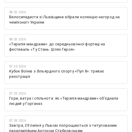
08.03.2026
Велосипедисти зі Львівщини зібрали колекцію нагород на
чемпіонаті України
08.03.2026
«Терапія мандрами»: до середньовічної фортеці на
фестиваль «Ту Стань. Шлях Героя»
07.30.2026
Кубок Воїнів з більярдного спорту «Пул 8»: триває
реєстрація
07.29.2026
Гори, ватра і спільнота: як «Терапія мандрами» об’єднала
людей у Горганах
07.28.2026
Завтра, 29 липня у Львові попрощаються з титулованим
паралімпійцем Антоном Стабровським