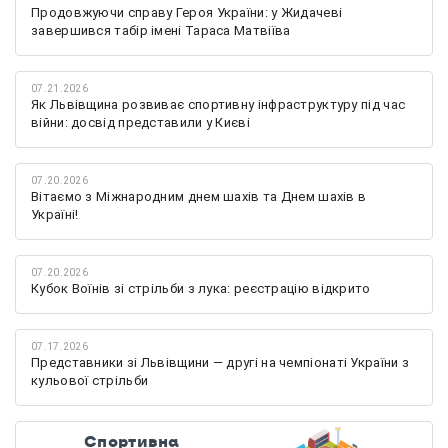
Продовжуючи справу Героя України: у Жидачеві
завершився табір імені Тараса Матвіїва
07.21.2026
Як Львівщина розвиває спортивну інфраструктуру під час
війни: досвід представили у Києві
07.20.2026
Вітаємо з Міжнародним днем шахів та Днем шахів в
Україні!
07.20.2026
Кубок Воїнів зі стрільби з лука: реєстрацію відкрито
07.17.2026
Представники зі Львівщини — другі на чемпіонаті України з
кульової стрільби
Спортивна