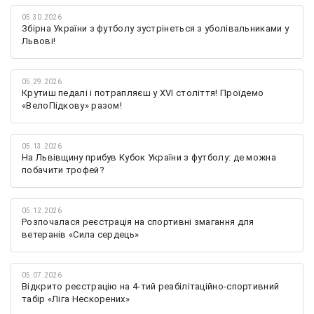
05.30.2026
Збірна України з футболу зустрінеться з уболівальниками у
Львові!
05.29.2026
Крутиш педалі і потрапляєш у XVI століття! Проїдемо
«ВелоПідкову» разом!
05.13.2026
На Львівщину прибув Кубок України з футболу: де можна
побачити трофей?
05.12.2026
Розпочалася реєстрація на спортивні змагання для
ветеранів «Сила сердець»
05.07.2026
Відкрито реєстрацію на 4-тий реабілітаційно-спортивний
табір «Ліга Нескорених»