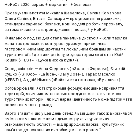
HoReCa 2026: сервіс + маркетинг + безпека».
Прозвучали виступи Михайла Шевелюка, Євгена Комарова,
Ольги Саніної, Віталія Санжари — про управління ризиками,
стандарти харчової безпеки, нові моделі роботи персоналу,
автоматизацію та впровадження інновацій у HoReCa.
Фінальною подією дня стала панельна дискусія «Коли тарілка —
мапа: гастрономія в контурах туризму», присвячена
гастрономічним маршрутам та локальним брендам як частині
туристичної айдентики регіону, модератором якої став Юрій
Кошик («FEST», «Дуже висока кухня»).
Серед спікерів — Анна Федорець ( «Золота Форель»), Євгеній
Сушко («SHOco», «La luce», «Daily Dose»), Тарас Маселко
(«FEST»), Андрій Німець («Бойківська гостина», «Вуглянча»).
Обговорювали, як гастрономія формує емоційне сприйняття
територій, яким чином локальні продукти стають частиною
туристичних історій і як кулінарна ідентичність може підтримати
розвиток малих громад.
Варто згадати, що у цей день стенд Львівщини також вирізнявся
змістовним наповненням і демонстрував туристичну
різноманітність області — від природних парків і культурних
пам’яток до локальних виробництв і гастрономії.