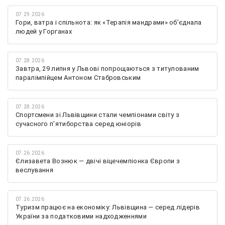
07.29.2026
Гори, ватра і спільнота: як «Терапія мандрами» об’єднала
людей у Горганах
07.28.2026
Завтра, 29 липня у Львові попрощаються з титулованим
паралімпійцем Антоном Стабровським
07.28.2026
Спортсмени зі Львівщини стали чемпіонами світу з
сучасного п'ятиборства серед юніорів
07.26.2026
Єлизавета Вознюк — двічі віцечемпіонка Європи з
веслування
07.26.2026
Туризм працює на економіку: Львівщина — серед лідерів
України за податковими надходженнями