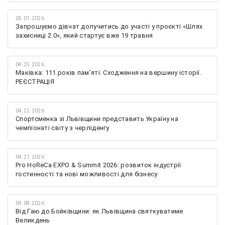
05.01.2026
Запрошуємо дівчат долучитись до участі у проєкті «Шлях
захисниці 2.0», який стартує вже 19 травня
04.25.2026
Маківка: 111 років пам’яті. Сходження на вершину історії.
РЕЄСТРАЦІЯ
04.22.2026
Спортсменка зі Львівщини представить Україну на
чемпіонаті світу з черліденгу
04.21.2026
Pro HoReCa EXPO & Summit 2026: розвиток індустрії
гостинності та нові можливості для бізнесу
04.08.2026
Від Гаю до Бойківщини: як Львівщина святкуватиме
Великдень