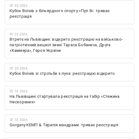
07.30.2026
Кубок Воїнів з більярдного спорту «Пул 8»: триває
реєстрація
07.22.2026
Втретє на Львівщині: відкрито реєстрацію на військово-
патріотичний вишкіл імені Тараса Бобанича, Друга
«Хаммера», Героя України
07.20.2026
Кубок Воїнів зі стрільби з лука: реєстрацію відкрито
07.14.2026
На Львівщині стартувала реєстрація на табір «Стежина
Нескорених»
07.13.2026
Gorgany КЕМП & Терапія мандрами: триває реєстрація