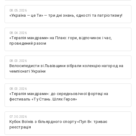
08.05.2026
«Україна — це Ти» — три дні знань, єдності та патріотизму!
08.04.2026
«Терапія мандрами» на Плаю: гори, відпочинок і час,
проведений разом
08.03.2026
Велосипедисти зі Львівщини зібрали колекцію нагород на
чемпіонаті України
08.03.2026
«Терапія мандрами»: до середньовічної фортеці на
фестиваль «Ту Стань. Шлях Героя»
07.30.2026
Кубок Воїнів з більярдного спорту «Пул 8»: триває
реєстрація