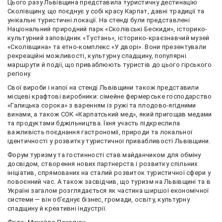
Цього разу Львівщина представила туристичну дестинацію
Сколівщину, що поєднує у собі красу Карпат, давні традиції та
унікальні туристичні локації. На стенді були представлені
Національний природний парк «Сколівські Бескиди», історико-
культурний заповідник «Тустань», історико-краєзнавчий музей
«Сколівщина» та етно-комплекс «У дворі». Вони презентували
рекреаційні можливості, культурну спадщину, популярні
маршрути й події, що приваблюють туристів до цього гірського
регіону.
Свої вироби і напої на стенді Львівщини також представили
місцеві крафтові виробники: сімейне фермерське господарство
«Галицька сорока» з варенням із ружі та плодово-ягідними
винами, а також СОК «Карпатський мед», який пригощав медами
та продуктами бджільництва. Їхня участь підкреслила
важливість поєднання гастрономії, природи та локальної
ідентичності у розвитку туристичної привабливості Львівщини.
Форум туризму та гостинності став майданчиком для обміну
досвідом, створення нових партнерств і розвитку спільних
ініціатив, спрямованих на сталий розвиток туристичної сфери у
повоєнний час. А також засвідчив, що туризм на Львівщині та в
Україні загалом розглядається як частина ширшої економічної
системи — він об’єднує бізнес, громади, освіту, культурну
спадщину й креативні індустрії.