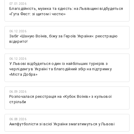
07.01.2026
Благодійність, музика та єдність: на Львівщині відбудеться
«Гута Фест: зі щитом і честю»
06.12.2026
Забіг «Шаную Воїнів, біжу за Героїв України»: реєстрацію
відкрито!
06.12.2026
У Львові відбудеться один із найбільших турнірів з
черліденгу в Україні та благодійний збір на підтримку
«Міста Добра»
06.09.2026
Розпочалася реєстрація на «Кубок Воїнів» з кульової
стрільби
06.08.2026
Ампфутболісти зі всієї України змагатимуться у Львові