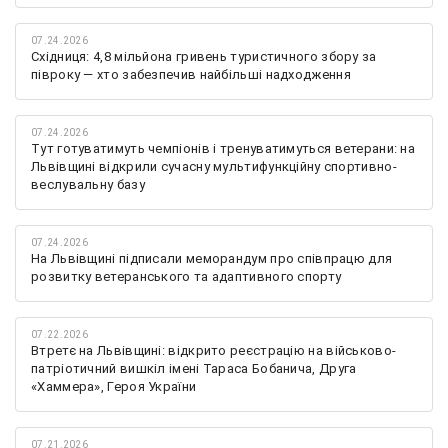
07.24.2026
Східниця: 4,8 мільйона гривень туристичного збору за
півроку — хто забезпечив найбільші надходження
07.24.2026
Тут готуватимуть чемпіонів і тренуватимуться ветерани: на
Львівщині відкрили сучасну мультифункційну спортивно-
веслувальну базу
07.24.2026
На Львівщині підписали меморандум про співпрацю для
розвитку ветеранського та адаптивного спорту
07.22.2026
Втретє на Львівщині: відкрито реєстрацію на військово-
патріотичний вишкіл імені Тараса Бобанича, Друга
«Хаммера», Героя України
07.21.2026