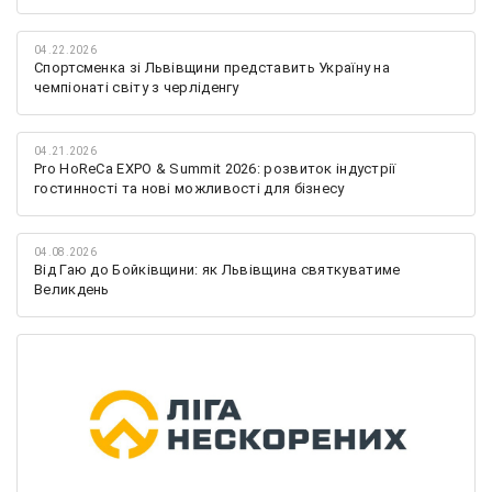
04.22.2026
Спортсменка зі Львівщини представить Україну на
чемпіонаті світу з черліденгу
04.21.2026
Pro HoReCa EXPO & Summit 2026: розвиток індустрії
гостинності та нові можливості для бізнесу
04.08.2026
Від Гаю до Бойківщини: як Львівщина святкуватиме
Великдень