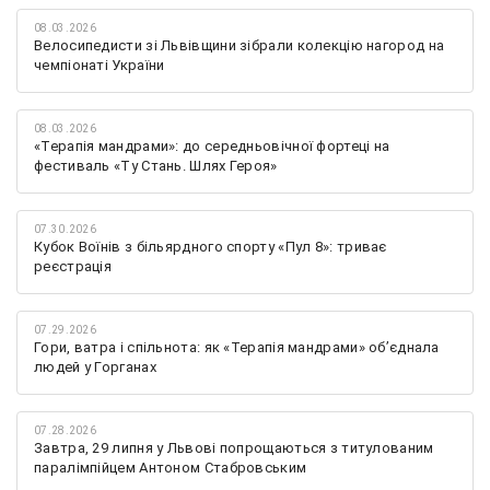
08.03.2026
Велосипедисти зі Львівщини зібрали колекцію нагород на
чемпіонаті України
08.03.2026
«Терапія мандрами»: до середньовічної фортеці на
фестиваль «Ту Стань. Шлях Героя»
07.30.2026
Кубок Воїнів з більярдного спорту «Пул 8»: триває
реєстрація
07.29.2026
Гори, ватра і спільнота: як «Терапія мандрами» об’єднала
людей у Горганах
07.28.2026
Завтра, 29 липня у Львові попрощаються з титулованим
паралімпійцем Антоном Стабровським