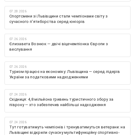
07.28.2026
Спортсмени зі Львівщини стали чемпіонами світу з
сучасного п'ятиборства серед юніорів
07.26.2026
Єлизавета Вознюк — двічі віцечемпіонка Європи з
веслування
07.26.2026
Туризм працює на економіку: Львівщина — серед лідерів
України за податковими надходженнями
07.24.2026
Східниця: 4,8 мільйона гривень туристичного збору за
півроку — хто забезпечив найбільші надходження
07.24.2026
Тут готуватимуть чемпіонів і тренуватимуться ветерани: на
Львівщині відкрили сучасну мультифункційну спортивно-