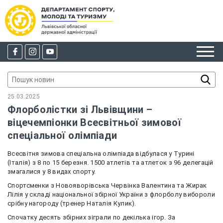
25.03.2025
Флорболістки зі Львівщини –
віцечемпіонки Всесвітньої зимової
спеціальної олімпіади
Всесвітня зимова спеціальна олімпіада відбулася у Турині
(Італія) з 8 по 15 березня. 1500 атлетів та атлеток з 96 делегацій
змагалися у 8 видах спорту.
Спортсменки з Новояворівська Червінка Валентина та Жирак
Лілія у складі національної збірної України з флорболу вибороли
срібну нагороду (тренер Наталія Кулик).
Спочатку десять збірних зіграли по декілька ігор. За