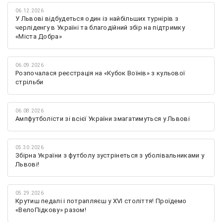
06.12.2026
У Львові відбудеться один із найбільших турнірів з
черліденгу в Україні та благодійний збір на підтримку
«Міста Добра»
06.09.2026
Розпочалася реєстрація на «Кубок Воїнів» з кульової
стрільби
06.08.2026
Ампфутболісти зі всієї України змагатимуться у Львові
05.30.2026
Збірна України з футболу зустрінеться з уболівальниками у
Львові!
05.29.2026
Крутиш педалі і потрапляєш у XVI століття! Проїдемо
«ВелоПідкову» разом!