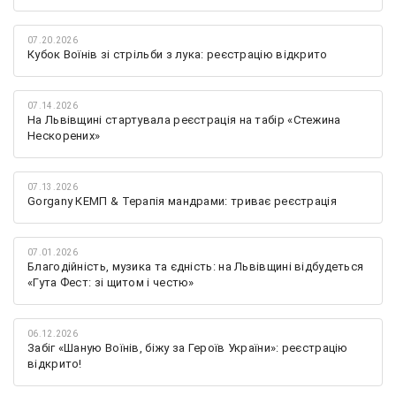
07.20.2026
Кубок Воїнів зі стрільби з лука: реєстрацію відкрито
07.14.2026
На Львівщині стартувала реєстрація на табір «Стежина
Нескорених»
07.13.2026
Gorgany КЕМП & Терапія мандрами: триває реєстрація
07.01.2026
Благодійність, музика та єдність: на Львівщині відбудеться
«Гута Фест: зі щитом і честю»
06.12.2026
Забіг «Шаную Воїнів, біжу за Героїв України»: реєстрацію
відкрито!