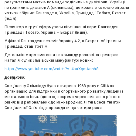
результатами матчів команди поділили на дивізіони. Українці
потрапили в дивізіон А (сильніших), де кожна з кожною зіграли
чотири збірних: Бангладеш, Україна, Тринідад і Тобаго, Бхарат
(Індія).
Після ігор в групі сформували півфінальні пари: Бангладеш –
Тринідад і Тобаго, Україна – Бхарат (Індія).
У фіналі Бангладеш переміг Україну 4-2, а Бхарат, обігравши
Тринідад, став третім.
Детальніше про змагання та команду розповіла тренерка
Наталія Кулик Львівській мануфактурі новин:
https://www.youtube.com/watch?v=4baXqmAohh8
Довідково:
Спеціальну Олімпіаду було створено 1968 року в США як
організацію для підтримки й спортивного розвитку людей із
ментальною інвалідністю, зокрема через змагання різного
рівня: від регіональних до міжнародних. Літні Всесвітні ігри
Спеціальної Олімпіади проходять що чотири роки.