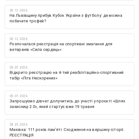
05.13.2026
На Львівщину прибув Кубок України з футболу: де можна
побачити трофей?
05.12.2026
Розпочалася реєстрація на спортивні змагання для
ветеранів «Сила сердець»
05.07.2026
Відкрито реєстрацію на 4-тий реабілітаційно-спортивний
табір «Ліга Нескорених»
05.01.2026
Запрошуємо дівчат долучитись до участі у проєкті «Шлях
захисниці 2.0», який стартує вже 19 травня
04.25.2026
Маківка: 111 років пам’яті. Сходження на вершину історії.
РЕЄСТРАЦІЯ