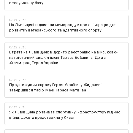
веслувальну базу
07.24.2026
На Львівщині підписали меморандум про співпрацю для
розвитку ветеранського та адаптивного спорту
07.22.2026
Втретє на Львівщині: відкрито реєстрацію на військово-
патріотичний вишкіл імені Тараса Бобанича, Друга
«Хаммера», Героя України
07.21.2026
Продовжуючи справу Героя України: у Жидачеві
завершився табір імені Тараса Матвіїва
07.21.2026
Як Львівщина розвиває спортивну інфраструктуру під час
війни: досвід представили у Києві