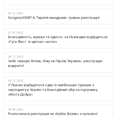
07.13.2026
Gorgany КЕМП & Терапія мандрами: триває реєстрація
07.01.2026
Благодійність, музика та єдність: на Львівщині відбудеться
«Гута Фест: зі щитом і честю»
06.12.2026
Забіг «Шаную Воїнів, біжу за Героїв України»: реєстрацію
відкрито!
06.12.2026
У Львові відбудеться один із найбільших турнірів з
черліденгу в Україні та благодійний збір на підтримку
«Міста Добра»
06.09.2026
Розпочалася реєстрація на «Кубок Воїнів» з кульової