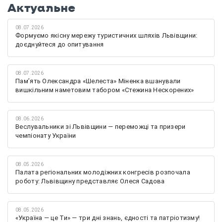
Актуальне
08.07.2026
Формуємо якісну мережу туристичних шляхів Львівщини:
доєднуйтеся до опитування
08.07.2026
Памʼять Олександра «Шелеста» Міненка вшанували
вишкільним наметовим табором «Стежина Нескорених»
08.06.2026
Веслувальники зі Львівщини — переможці та призери
чемпіонату України
08.05.2026
Палата регіональних молодіжних конгресів розпочала
роботу: Львівщину представляє Олеся Садова
08.05.2026
«Україна — це Ти» — три дні знань, єдності та патріотизму!