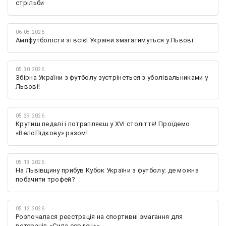
стрільби
06.08.2026
Ампфутболісти зі всієї України змагатимуться у Львові
05.30.2026
Збірна України з футболу зустрінеться з уболівальниками у
Львові!
05.29.2026
Крутиш педалі і потрапляєш у XVI століття! Проїдемо
«ВелоПідкову» разом!
05.13.2026
На Львівщину прибув Кубок України з футболу: де можна
побачити трофей?
05.12.2026
Розпочалася реєстрація на спортивні змагання для
ветеранів «Сила сердець»