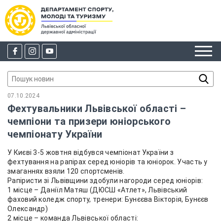
07.10.2024
Фехтувальники Львівської області –
чемпіони та призери юніорського
чемпіонату України
У Києві 3-5 жовтня відбувся чемпіонат України з
фехтування на рапірах серед юніорів та юніорок. Участь у
змаганнях взяли 120 спортсменів.
Рапіристи зі Львівщини здобули нагороди серед юніорів:
1 місце – Даніїл Матяш (ДЮСШ «Атлет», Львівський
фаховий коледж спорту, тренери: Бунєєва Вікторія, Бунєєв
Олександр)
2 місце – команда Львівської області: