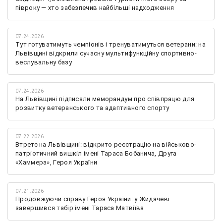
півроку — хто забезпечив найбільші надходження
07.24.2026
Тут готуватимуть чемпіонів і тренуватимуться ветерани: на
Львівщині відкрили сучасну мультифункційну спортивно-
веслувальну базу
07.24.2026
На Львівщині підписали меморандум про співпрацю для
розвитку ветеранського та адаптивного спорту
07.22.2026
Втретє на Львівщині: відкрито реєстрацію на військово-
патріотичний вишкіл імені Тараса Бобанича, Друга
«Хаммера», Героя України
07.21.2026
Продовжуючи справу Героя України: у Жидачеві
завершився табір імені Тараса Матвіїва