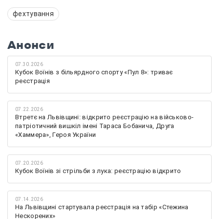
фехтування
Анонси
07.30.2026
Кубок Воїнів з більярдного спорту «Пул 8»: триває
реєстрація
07.22.2026
Втретє на Львівщині: відкрито реєстрацію на військово-
патріотичний вишкіл імені Тараса Бобанича, Друга
«Хаммера», Героя України
07.20.2026
Кубок Воїнів зі стрільби з лука: реєстрацію відкрито
07.14.2026
На Львівщині стартувала реєстрація на табір «Стежина
Нескорених»