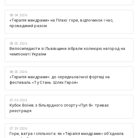
08.04.2026
«Терапія мандрами» на Плаю: гори, відпочинок і час,
проведений разом
08.03.2026
Велосипедисти зі Львівщини зібрали колекцію нагород на
чемпіонаті України
08.03.2026
«Терапія мандрами»: до середньовічної фортеці на
фестиваль «Ту Стань. Шлях Героя»
07.30.2026
Кубок Воїнів з більярдного спорту «Пул 8»: триває
реєстрація
07.29.2026
Гори, ватра і спільнота: як «Терапія мандрами» об’єднала