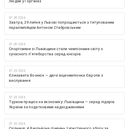
людей у Горганах
07.28.2026
Завтра, 29 липня у Львові попрощаються з титулованим
паралімпійцем Антоном Стабровським
07.28.2026
Спортсмени зі Львівщини стали чемпіонами світу з
сучасного п'ятиборства серед юніорів
07.26.2026
Єлизавета Вознюк — двічі віцечемпіонка Європи з
веслування
07.26.2026
Туризм працює на економіку: Львівщина — серед лідерів
України за податковими надходженнями
07.24.2026
Східниця: 4,8 мільйона гривень туристичного збору за