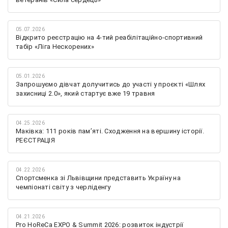
05.07.2026
Відкрито реєстрацію на 4-тий реабілітаційно-спортивний
табір «Ліга Нескорених»
05.01.2026
Запрошуємо дівчат долучитись до участі у проєкті «Шлях
захисниці 2.0», який стартує вже 19 травня
04.25.2026
Маківка: 111 років пам’яті. Сходження на вершину історії.
РЕЄСТРАЦІЯ
04.22.2026
Спортсменка зі Львівщини представить Україну на
чемпіонаті світу з черліденгу
04.21.2026
Pro HoReCa EXPO & Summit 2026: розвиток індустрії