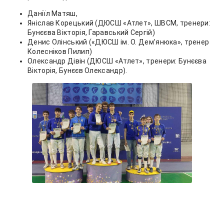
Даніїл Матяш,
Яніслав Корецький (ДЮСШ «Атлет», ШВСМ, тренери:
Бунєєва Вікторія, Гаравський Сергій)
Денис Олінський («ДЮСШ ім. О. Дем’янюка», тренер
Колесніков Пилип)
Олександр Дівін (ДЮСШ «Атлет», тренери: Бунєєва
Вікторія, Бунєєв Олександр).