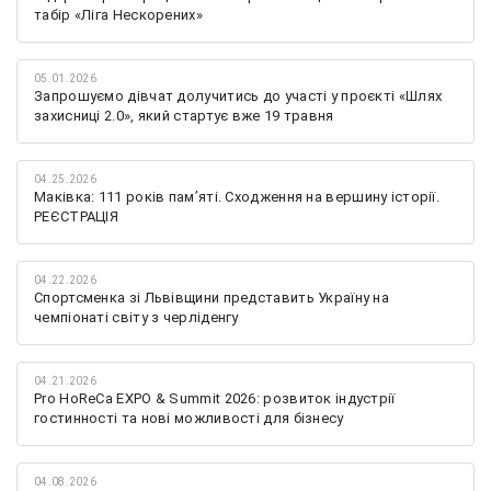
табір «Ліга Нескорених»
05.01.2026
Запрошуємо дівчат долучитись до участі у проєкті «Шлях
захисниці 2.0», який стартує вже 19 травня
04.25.2026
Маківка: 111 років пам’яті. Сходження на вершину історії.
РЕЄСТРАЦІЯ
04.22.2026
Спортсменка зі Львівщини представить Україну на
чемпіонаті світу з черліденгу
04.21.2026
Pro HoReCa EXPO & Summit 2026: розвиток індустрії
гостинності та нові можливості для бізнесу
04.08.2026