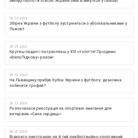
Ампфутболісти зі всієї України змагатимуться у Львові
05.30.2026
Збірна України з футболу зустрінеться з уболівальниками у
Львові!
05.29.2026
Крутиш педалі і потрапляєш у XVI століття! Проїдемо
«ВелоПідкову» разом!
05.13.2026
На Львівщину прибув Кубок України з футболу: де можна
побачити трофей?
05.12.2026
Розпочалася реєстрація на спортивні змагання для
ветеранів «Сила сердець»
05.07.2026
Відкрито реєстрацію на 4-тий реабілітаційно-спортивний