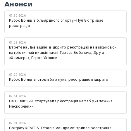
Анонси
07.30.2026
Кубок Воїнів з більярдного спорту «Пул 8»: триває
реєстрація
07.22.2026
Втретє на Львівщині: відкрито реєстрацію на військово-
патріотичний вишкіл імені Тараса Бобанича, Друга
«Хаммера», Героя України
07.20.2026
Кубок Воїнів зі стрільби з лука: реєстрацію відкрито
07.14.2026
На Львівщині стартувала реєстрація на табір «Стежина
Нескорених»
07.13.2026
Gorgany КЕМП & Терапія мандрами: триває реєстрація