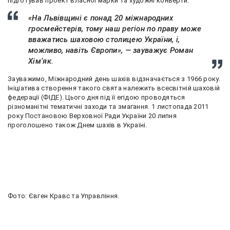
підготував проект власної марки та художні конверти.
«На Львівщині є понад 20 міжнародних
гросмейстерів, тому наш регіон по праву може
вважатись шаховою столицею України, і,
можливо, навіть Європи», — зауважує Роман
Хім‘як.
Зауважимо, Міжнародний день шахів відзначається з 1966 року.
Ініціатива створення такого свята належить всесвітній шаховій
федерації (ФІДЕ). Цього дня під її егідою проводяться
різноманітні тематичні заходи та змагання. 1 листопада 2011
року Постановою Верховної Ради України 20 липня
проголошено також Днем шахів в Україні.
Фото: Євген Кравс та Управління.