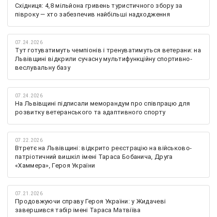
Східниця: 4,8 мільйона гривень туристичного збору за
півроку — хто забезпечив найбільші надходження
07.24.2026
Тут готуватимуть чемпіонів і тренуватимуться ветерани: на
Львівщині відкрили сучасну мультифункційну спортивно-
веслувальну базу
07.24.2026
На Львівщині підписали меморандум про співпрацю для
розвитку ветеранського та адаптивного спорту
07.22.2026
Втретє на Львівщині: відкрито реєстрацію на військово-
патріотичний вишкіл імені Тараса Бобанича, Друга
«Хаммера», Героя України
07.21.2026
Продовжуючи справу Героя України: у Жидачеві
завершився табір імені Тараса Матвіїва