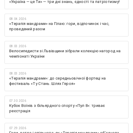
«Україна — це Ти» — три дні знань, єдності та патріотизму!
08.04.2026
«Терапія мандрами» на Плаю: гори, відпочинок і час,
проведений разом
08.03.2026
Велосипедисти зі Львівщини зібрали колекцію нагород на
чемпіонаті України
08.03.2026
«Терапія мандрами»: до середньовічної фортеці на
фестиваль «Ту Стань. Шлях Героя»
07.30.2026
Кубок Воїнів з більярдного спорту «Пул 8»: триває
реєстрація
07.29.2026
Гори, ватра і спільнота: як «Терапія мандрами» об’єднала