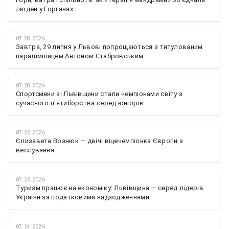
людей у Горганах
07.28.2026
Завтра, 29 липня у Львові попрощаються з титулованим
паралімпійцем Антоном Стабровським
07.28.2026
Спортсмени зі Львівщини стали чемпіонами світу з
сучасного п'ятиборства серед юніорів
07.26.2026
Єлизавета Вознюк — двічі віцечемпіонка Європи з
веслування
07.26.2026
Туризм працює на економіку: Львівщина — серед лідерів
України за податковими надходженнями
07.24.2026