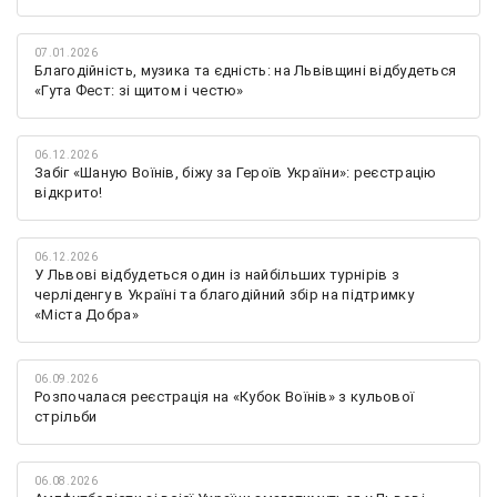
07.01.2026
Благодійність, музика та єдність: на Львівщині відбудеться
«Гута Фест: зі щитом і честю»
06.12.2026
Забіг «Шаную Воїнів, біжу за Героїв України»: реєстрацію
відкрито!
06.12.2026
У Львові відбудеться один із найбільших турнірів з
черліденгу в Україні та благодійний збір на підтримку
«Міста Добра»
06.09.2026
Розпочалася реєстрація на «Кубок Воїнів» з кульової
стрільби
06.08.2026