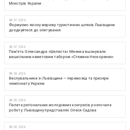
Міністрів України
08.07.2026
Формуємо якісну мережу туристичних шляхів Львівщини:
доєднуйтеся до опитування
08.07.2026
Памʼять Олександра «Шелеста» Міненка вшанували
вишкільним наметовим табором «Стежина Нескорених»
08.06.2026
Веслувальники зі Львівщини — переможці та призери
чемпіонату України
08.05.2026
Палата регіональних молодіжних конгресів розпочала
роботу: Львівщину представляє Олеся Садова
08.05.2026