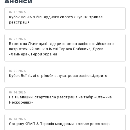
Анонси
07.30.2026
Кубок Воїнів з більярдного спорту «Пул 8»: триває
реєстрація
07.22.2026
Втретє на Львівщині: відкрито реєстрацію на військово-
патріотичний вишкіл імені Тараса Бобанича, Друга
«Хаммера», Героя України
07.20.2026
Кубок Воїнів зі стрільби з лука: реєстрацію відкрито
07.14.2026
На Львівщині стартувала реєстрація на табір «Стежина
Нескорених»
07.13.2026
Gorgany КЕМП & Терапія мандрами: триває реєстрація