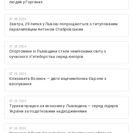
людей у Горганах
07.28.2026
Завтра, 29 липня у Львові попрощаються з титулованим
паралімпійцем Антоном Стабровським
07.28.2026
Спортсмени зі Львівщини стали чемпіонами світу з
сучасного п'ятиборства серед юніорів
07.26.2026
Єлизавета Вознюк — двічі віцечемпіонка Європи з
веслування
07.26.2026
Туризм працює на економіку: Львівщина — серед лідерів
України за податковими надходженнями
07.24.2026