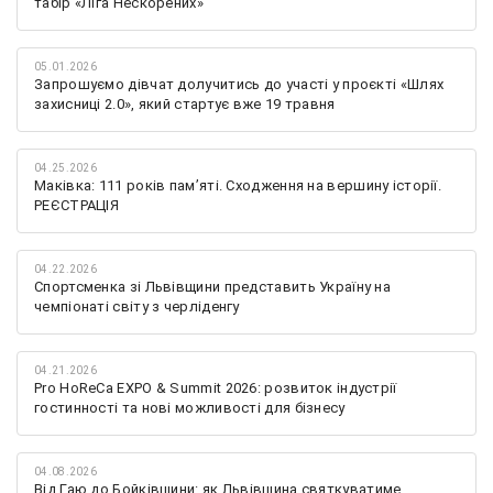
табір «Ліга Нескорених»
05.01.2026
Запрошуємо дівчат долучитись до участі у проєкті «Шлях
захисниці 2.0», який стартує вже 19 травня
04.25.2026
Маківка: 111 років пам’яті. Сходження на вершину історії.
РЕЄСТРАЦІЯ
04.22.2026
Спортсменка зі Львівщини представить Україну на
чемпіонаті світу з черліденгу
04.21.2026
Pro HoReCa EXPO & Summit 2026: розвиток індустрії
гостинності та нові можливості для бізнесу
04.08.2026
Від Гаю до Бойківщини: як Львівщина святкуватиме