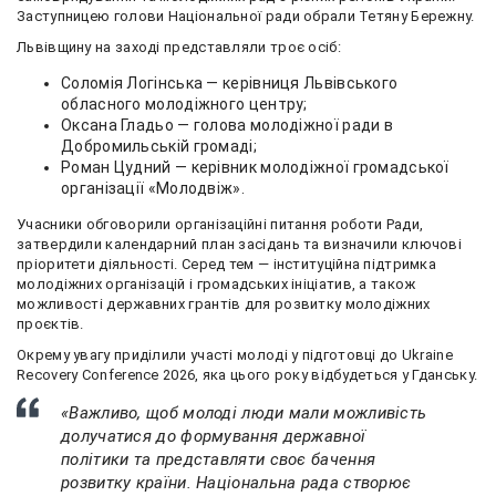
Заступницею голови Національної ради обрали Тетяну Бережну.
Львівщину на заході представляли троє осіб:
Соломія Логінська — керівниця Львівського
обласного молодіжного центру;
Оксана Гладьо — голова молодіжної ради в
Добромильській громаді;
Роман Цудний — керівник молодіжної громадської
організації «Молодвіж».
Учасники обговорили організаційні питання роботи Ради,
затвердили календарний план засідань та визначили ключові
пріоритети діяльності. Серед тем — інституційна підтримка
молодіжних організацій і громадських ініціатив, а також
можливості державних грантів для розвитку молодіжних
проєктів.
Окрему увагу приділили участі молоді у підготовці до Ukraine
Recovery Conference 2026, яка цього року відбудеться у Гданську.
«Важливо, щоб молоді люди мали можливість
долучатися до формування державної
політики та представляти своє бачення
розвитку країни. Національна рада створює