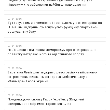
Східниця: 4,8 мільйона гривень туристичного збору за
півроку — хто забезпечив найбільші надходження
07.24.2026
Тут готуватимуть чемпіонів і тренуватимуться ветерани: на
Львівщині відкрили сучасну мультифункційну спортивно-
веслувальну базу
07.24.2026
На Львівщині підписали меморандум про співпрацю для
розвитку ветеранського та адаптивного спорту
07.22.2026
Втретє на Львівщині: відкрито реєстрацію на військово-
патріотичний вишкіл імені Тараса Бобанича, Друга
«Хаммера», Героя України
07.21.2026
Продовжуючи справу Героя України: у Жидачеві
завершився табір імені Тараса Матвіїва