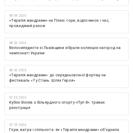
08.04.2026
«Терапія мандрами» на Плаю: гори, відпочинок і час,
проведений разом
08.03.2026
Велосипедисти зі Львівщини зібрали колекцію нагород на
чемпіонаті України
08.03.2026
«Терапія мандрами»: до середньовічної фортеці на
фестиваль «Ту Стань. Шлях Героя»
07.30.2026
Кубок Воїнів з більярдного спорту «Пул 8»: триває
реєстрація
07.29.2026
Гори, ватра і спільнота: як «Терапія мандрами» об’єднала