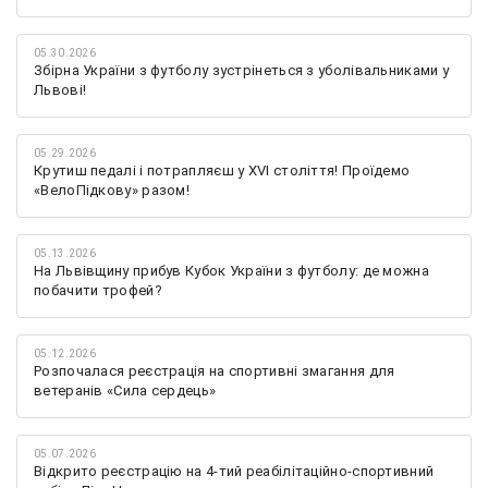
05.30.2026
Збірна України з футболу зустрінеться з уболівальниками у
Львові!
05.29.2026
Крутиш педалі і потрапляєш у XVI століття! Проїдемо
«ВелоПідкову» разом!
05.13.2026
На Львівщину прибув Кубок України з футболу: де можна
побачити трофей?
05.12.2026
Розпочалася реєстрація на спортивні змагання для
ветеранів «Сила сердець»
05.07.2026
Відкрито реєстрацію на 4-тий реабілітаційно-спортивний