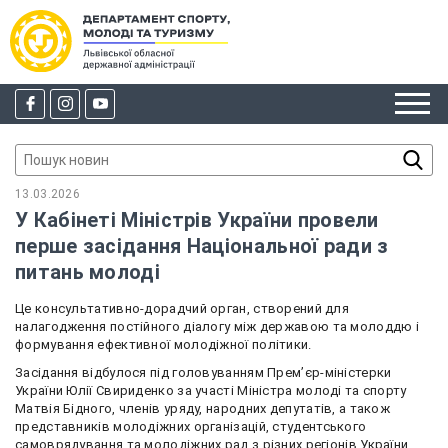
13.03.2026
У Кабінеті Міністрів України провели
перше засідання Національної ради з
питань молоді
Це консультативно-дорадчий орган, створений для
налагодження постійного діалогу між державою та молоддю і
формування ефективної молодіжної політики.
Засідання відбулося під головуванням Прем’єр-міністерки
України Юлії Свириденко за участі Міністра молоді та спорту
Матвія Бідного, членів уряду, народних депутатів, а також
представників молодіжних організацій, студентського
самоврядування та молодіжних рад з різних регіонів України.