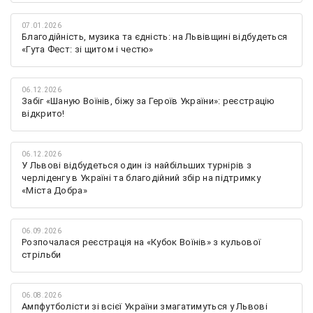
07.01.2026
Благодійність, музика та єдність: на Львівщині відбудеться
«Гута Фест: зі щитом і честю»
06.12.2026
Забіг «Шаную Воїнів, біжу за Героїв України»: реєстрацію
відкрито!
06.12.2026
У Львові відбудеться один із найбільших турнірів з
черліденгу в Україні та благодійний збір на підтримку
«Міста Добра»
06.09.2026
Розпочалася реєстрація на «Кубок Воїнів» з кульової
стрільби
06.08.2026
Ампфутболісти зі всієї України змагатимуться у Львові