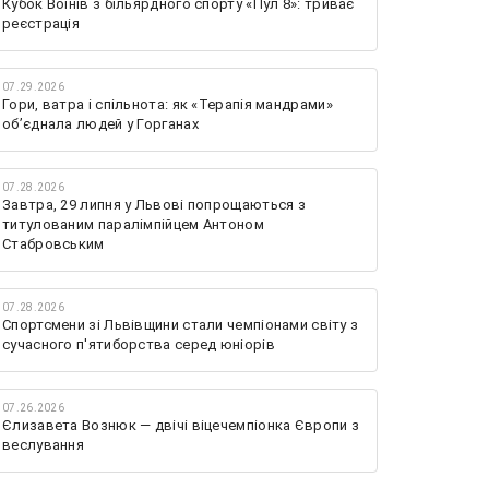
Кубок Воїнів з більярдного спорту «Пул 8»: триває
реєстрація
07.29.2026
Гори, ватра і спільнота: як «Терапія мандрами»
об’єднала людей у Горганах
07.28.2026
Завтра, 29 липня у Львові попрощаються з
титулованим паралімпійцем Антоном
Стабровським
07.28.2026
Спортсмени зі Львівщини стали чемпіонами світу з
сучасного п'ятиборства серед юніорів
07.26.2026
Єлизавета Вознюк — двічі віцечемпіонка Європи з
веслування