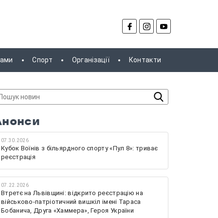
рами
Спорт
Організації
Контакти
Анонси
07.30.2026
Кубок Воїнів з більярдного спорту «Пул 8»: триває
реєстрація
07.22.2026
Втретє на Львівщині: відкрито реєстрацію на
військово-патріотичний вишкіл імені Тараса
Бобанича, Друга «Хаммера», Героя України