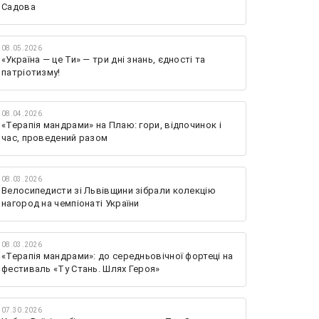
Садова
08.05.2026
«Україна — це Ти» — три дні знань, єдності та
патріотизму!
08.04.2026
«Терапія мандрами» на Плаю: гори, відпочинок і
час, проведений разом
08.03.2026
Велосипедисти зі Львівщини зібрали колекцію
нагород на чемпіонаті України
08.03.2026
«Терапія мандрами»: до середньовічної фортеці на
фестиваль «Ту Стань. Шлях Героя»
07.30.2026