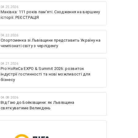
04.25.2026
Маківка: 111 років пам’яті. Сходження на вершину
історії. РЕЄСТРАЦІЯ
04.22.2026
Спортсменка зі Львівщини представить Україну на
чемпіонаті світу з черліденгу
04.21.2026
Pro HoReCa EXPO & Summit 2026: розвиток
індустрії гостинності та нові можливості для
бізнесу
04.08.2026
Від Гаю до Бойківщини: як Львівщина
святкуватиме Великдень