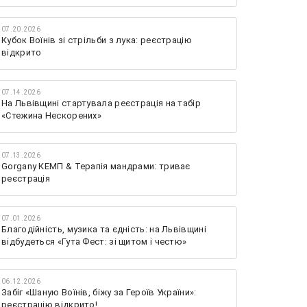
07.20.2026
Кубок Воїнів зі стрільби з лука: реєстрацію
відкрито
07.14.2026
На Львівщині стартувала реєстрація на табір
«Стежина Нескорених»
07.13.2026
Gorgany КЕМП & Терапія мандрами: триває
реєстрація
07.01.2026
Благодійність, музика та єдність: на Львівщині
відбудеться «Гута Фест: зі щитом і честю»
06.12.2026
Забіг «Шаную Воїнів, біжу за Героїв України»:
реєстрацію відкрито!