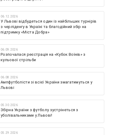
06.12.2026
У Львові відбудеться один із найбільших турнірів
з черліденгу в Україні та благодійний збір на
підтримку «Міста Добра»
06.09.2026
Розпочалася реєстрація на «Кубок Воїнів» з
кульової стрільби
06.08.2026
Ампфутболісти зі всієї України змагатимуться у
Львові
05.30.2026
Збірна України з футболу зустрінеться з
уболівальниками у Львові!
05.29.2026