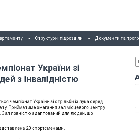
партаменту
Структурні підрозділи
Документи та прог
мпіонат України зі
дей з інвалідністю
ться чемпіонат України зі стрільби із лука серед
ату. Прийматиме змагання зал місцевого центру
. Зал повністю адаптований для людей, що
редставлена 20 спортсменами.