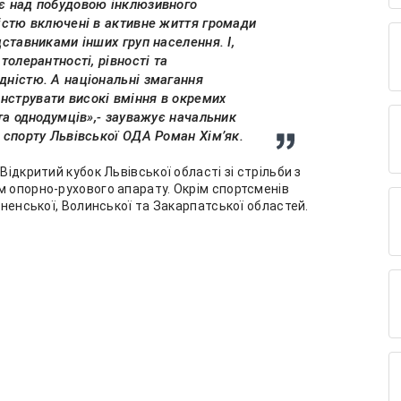
ює над побудовою інклюзивного
ністю включені в активне життя громади
дставниками інших груп населення. І,
толерантності, рівності та
дністю. А національні змагання
нструвати високі вміння в окремих
 та однодумців»,- зауважує начальник
а спорту Львівської ОДА Роман Хім’як.
Відкритий кубок Львівської області зі стрільби з
м опорно-рухового апарату. Окрім спортсменів
вненської, Волинської та Закарпатської областей.