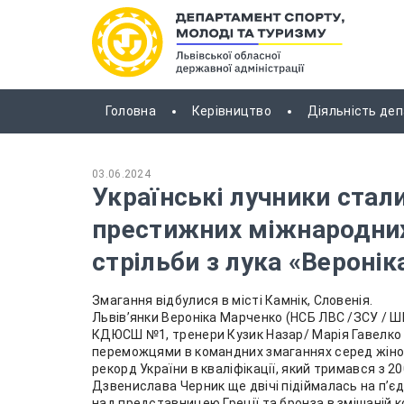
Головна
Керівництво
Діяльність де
03.06.2024
Українські лучники ста
престижних міжнародних
стрільби з лука «Веронік
Змагання відбулися в місті Камнік, Словенія.
Львівʼянки Вероніка Марченко (НСБ ЛВС /ЗСУ / Ш
КДЮСШ №1, тренери Кузик Назар/ Марія Гавелко )
переможцями в командних змаганнях серед жінок
рекорд України в кваліфікації, який тримався з 20
Дзвенислава Черник ще двічі підіймалась на пʼє
над представницею Греції та бронза в змішаній к