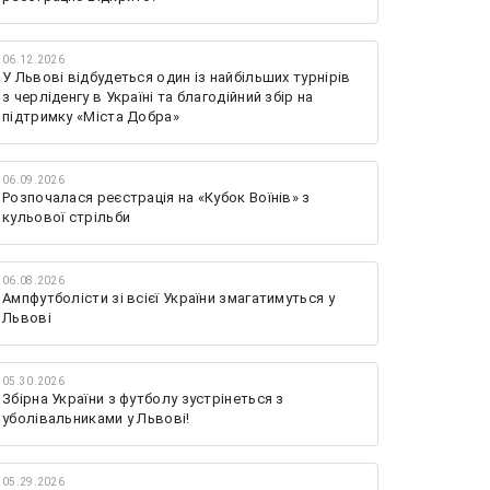
06.12.2026
У Львові відбудеться один із найбільших турнірів
з черліденгу в Україні та благодійний збір на
підтримку «Міста Добра»
06.09.2026
Розпочалася реєстрація на «Кубок Воїнів» з
кульової стрільби
06.08.2026
Ампфутболісти зі всієї України змагатимуться у
Львові
05.30.2026
Збірна України з футболу зустрінеться з
уболівальниками у Львові!
05.29.2026