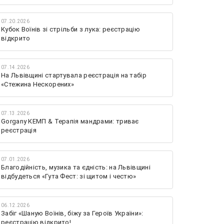
07.20.2026
Кубок Воїнів зі стрільби з лука: реєстрацію
відкрито
07.14.2026
На Львівщині стартувала реєстрація на табір
«Стежина Нескорених»
07.13.2026
Gorgany КЕМП & Терапія мандрами: триває
реєстрація
07.01.2026
Благодійність, музика та єдність: на Львівщині
відбудеться «Гута Фест: зі щитом і честю»
06.12.2026
Забіг «Шаную Воїнів, біжу за Героїв України»:
реєстрацію відкрито!