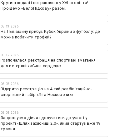
Крутиш педалі і потрапляєш у XVI століття!
Проїдемо «ВелоПідкову» разом!
05.13.2026
На Львівщину прибув Кубок України з футболу: де
можна побачити трофей?
05.12.2026
Розпочалася реєстрація на спортивні змагання
для ветеранів «Сила сердець»
05.07.2026
Відкрито реєстрацію на 4-тий реабілітаційно-
спортивний табір «Ліга Нескорених»
05.01.2026
Запрошуємо дівчат долучитись до участі у
проєкті «Шлях захисниці 2.0», який стартує вже 19
травня