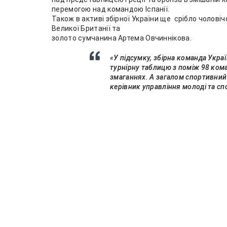
перемогою над командою Іспанії.
Також в активі збірної України ще срібло чоловіч
Великої Британії та
золото сумчанина Артема Овчиннікова.
«У підсумку, збірна команда Укр
турнірну таблицю з поміж 98 коман
змаганнях. А загалом спортивний 
керівник управління молоді та сп