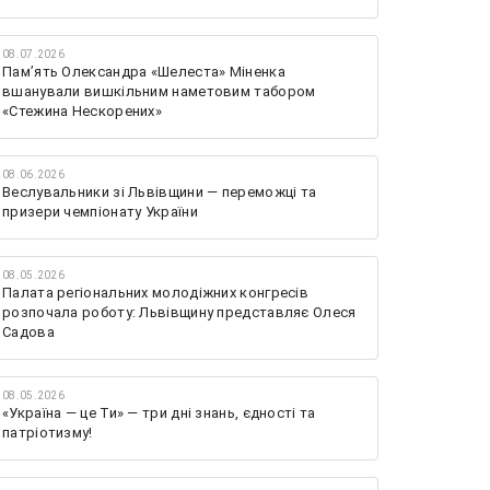
08.07.2026
Памʼять Олександра «Шелеста» Міненка
вшанували вишкільним наметовим табором
«Стежина Нескорених»
08.06.2026
Веслувальники зі Львівщини — переможці та
призери чемпіонату України
08.05.2026
Палата регіональних молодіжних конгресів
розпочала роботу: Львівщину представляє Олеся
Садова
08.05.2026
«Україна — це Ти» — три дні знань, єдності та
патріотизму!