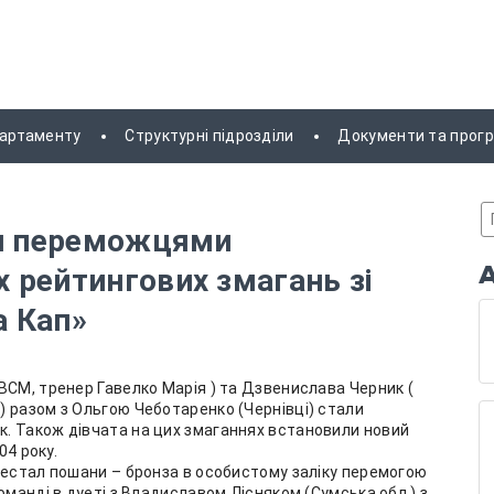
партаменту
Структурні підрозділи
Документи та прог
ли переможцями
 рейтингових змагань зі
а Кап»
ВСМ, тренер Гавелко Марія ) та Дзвенислава Черник (
 разом з Ольгою Чеботаренко (Чернівці) стали
. Також дівчата на цих змаганнях встановили новий
04 року.
дестал пошани – бронза в особистому заліку перемогою
оманді в дуеті з Владиславом Лісняком (Сумська обл.) з