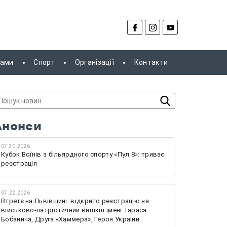
рами
Спорт
Організації
Контакти
Анонси
07.30.2026
Кубок Воїнів з більярдного спорту «Пул 8»: триває
реєстрація
07.22.2026
Втретє на Львівщині: відкрито реєстрацію на
військово-патріотичний вишкіл імені Тараса
Бобанича, Друга «Хаммера», Героя України