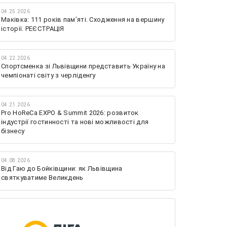
04.25.2026
Маківка: 111 років пам’яті. Сходження на вершину
історії. РЕЄСТРАЦІЯ
04.22.2026
Спортсменка зі Львівщини представить Україну на
чемпіонаті світу з черліденгу
04.21.2026
Pro HoReCa EXPO & Summit 2026: розвиток
індустрії гостинності та нові можливості для
бізнесу
04.08.2026
Від Гаю до Бойківщини: як Львівщина
святкуватиме Великдень