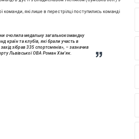
ої команди, які лише в перестрілці поступились команді
аїни очолила медальну загальнокомандну
д країн та клубів, які брали участь в
захід зібрав 335 спортсменів», – зазначив
орту Львівської ОВА Роман Хім’як.