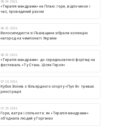
08.04.2026
«Терапія мандрами» на Плаю: гори, відпочинок і
час, проведений разом
08.03.2026
Велосипедисти зі Львівщини зібрали колекцію
нагород на чемпіонаті України
08.03.2026
«Терапія мандрами»: до середньовічної фортеці на
фестиваль «Ту Стань. Шлях Героя»
07.30.2026
Кубок Воїнів з більярдного спорту «Пул 8»: триває
реєстрація
07.29.2026
Гори, ватра і спільнота: як «Терапія мандрами»
об’єднала людей у Горганах