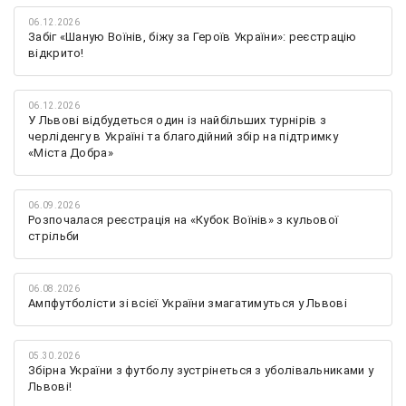
06.12.2026
Забіг «Шаную Воїнів, біжу за Героїв України»: реєстрацію
відкрито!
06.12.2026
У Львові відбудеться один із найбільших турнірів з
черліденгу в Україні та благодійний збір на підтримку
«Міста Добра»
06.09.2026
Розпочалася реєстрація на «Кубок Воїнів» з кульової
стрільби
06.08.2026
Ампфутболісти зі всієї України змагатимуться у Львові
05.30.2026
Збірна України з футболу зустрінеться з уболівальниками у
Львові!