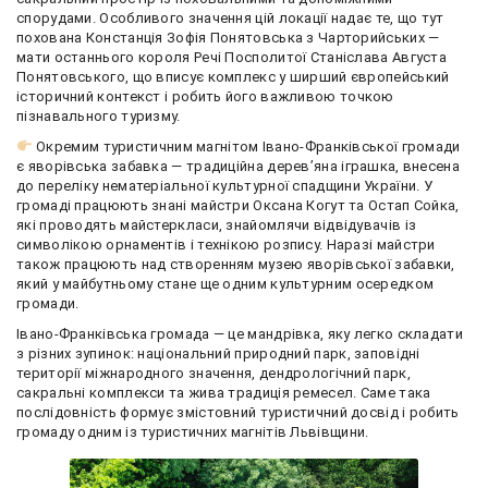
спорудами. Особливого значення цій локації надає те, що тут
похована Констанція Зофія Понятовська з Чарторийських —
мати останнього короля Речі Посполитої Станіслава Августа
Понятовського, що вписує комплекс у ширший європейський
історичний контекст і робить його важливою точкою
пізнавального туризму.
Окремим туристичним магнітом Івано-Франківської громади
є яворівська забавка — традиційна дерев’яна іграшка, внесена
до переліку нематеріальної культурної спадщини України. У
громаді працюють знані майстри Оксана Когут та Остап Сойка,
які проводять майстеркласи, знайомлячи відвідувачів із
символікою орнаментів і технікою розпису. Наразі майстри
також працюють над створенням музею яворівської забавки,
який у майбутньому стане ще одним культурним осередком
громади.
Івано-Франківська громада — це мандрівка, яку легко складати
з різних зупинок: національний природний парк, заповідні
території міжнародного значення, дендрологічний парк,
сакральні комплекси та жива традиція ремесел. Саме така
послідовність формує змістовний туристичний досвід і робить
громаду одним із туристичних магнітів Львівщини.