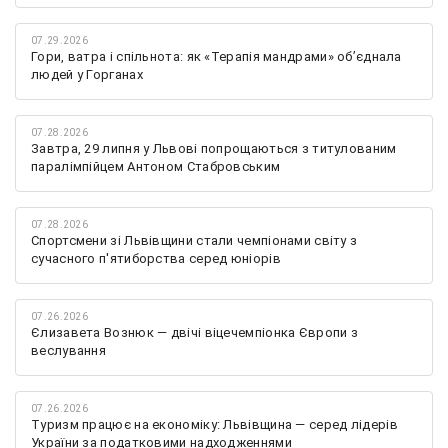
07.29.2026
Гори, ватра і спільнота: як «Терапія мандрами» об’єднала
людей у Горганах
07.28.2026
Завтра, 29 липня у Львові попрощаються з титулованим
паралімпійцем Антоном Стабровським
07.28.2026
Спортсмени зі Львівщини стали чемпіонами світу з
сучасного п'ятиборства серед юніорів
07.26.2026
Єлизавета Вознюк — двічі віцечемпіонка Європи з
веслування
07.26.2026
Туризм працює на економіку: Львівщина — серед лідерів
України за податковими надходженнями