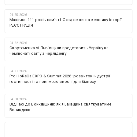
04.25.2026
Маківка: 111 років пам’яті. Сходження на вершину історії.
РЕЄСТРАЦІЯ
04.22.2026
Спортсменка зі Львівщини представить Україну на
чемпіонаті світу з черліденгу
04.21.2026
Pro HoReCa EXPO & Summit 2026: розвиток індустрії
гостинності та нові можливості для бізнесу
04.08.2026
Від Гаю до Бойківщини: як Львівщина святкуватиме
Великдень