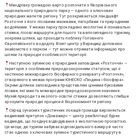
Мандрівку громадою варто розпочати з Яворівського
національного природного парку — одного з ключових
природних магнітів регіону. Тут розкривається ландшафт
Розточчя з його лісовими масивами, пагорбами та природними
водоймами. У межах парку прокладено екологічні й пізнавальні
стежки, лісові маршрути для пішого та велосипедного туризму,
зокрема шляхи, що проходять поблизу Головного
Європейського вододілу. Візит-центр у Верещиці доповнює
знайомство з парком — тут можна отримати інформацію про
шляхи та природні особливості території.
Наступною зупинкою є природний заповідник «Розточчя» —
територія з особливим природоохоронним статусом, що є
частиною міжнародного біосферного резервату «Розточчя»,
створеного в межах програми ЮНЕСКО «Людина і біосфера».
Окремі ділянки заповідника представлені цінними буковими
лісами, які мають міжнародне природоохоронне значення.
Музей природи та еколого-освітні стежки дозволяють глибше
зрозуміти природні процеси й біорізноманіття регіону.
Серед сучасних туристичних локацій громади вирізняється
ведмежий притулок «Домажир» — центр реабілітації бурих
ведмедів, що поєднує відвідування з екологічною просвітою.
Це місце, де туризм набуває відповідального виміру й часто
стає однією з ключових зупинок туристичного маршруту в