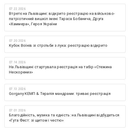
07.22.2026
Втретє на Львівщині: відкрито реєстрацію на військово-
патріотичний вишкіл імені Тараса Бобанича, Друга
«Хаммера», Героя України
07.20.2026
Кубок Воїнів зі стрільби з лука: реєстрацію відкрито
07.14.2026
На Львівщині стартувала реєстрація на табір «Стежина
Нескорених»
07.13.2026
Gorgany КЕМП & Терапія мандрами: триває реєстрація
07.01.2026
Благодійність, музика та єдність: на Львівщині відбудеться
«Гута Фест: зі щитом і честю»