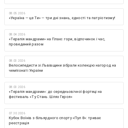
08.05.2026
«Україна — це Ти» — три дні знань, єдності та патріотизму!
08.04.2026
«Терапія мандрами» на Плаю: гори, відпочинок і час,
проведений разом
08.03.2026
Велосипедисти зі Львівщини зібрали колекцію нагород на
чемпіонаті України
08.03.2026
«Терапія мандрами»: до середньовічної фортеці на
фестиваль «Ту Стань. Шлях Героя»
07.30.2026
Кубок Воїнів з більярдного спорту «Пул 8»: триває
реєстрація