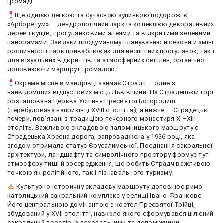
громаді.
Ще однією легкою та сучасною зупинкою подорожі є
«Арборетум» — дендрологічний парк із колекцією декоративних
дерев і кущів, прогулянковими алеями та відкритими зеленими
панорамами. Завдяки продуманому плануванню й сезонній зміні
рослинності парк приваблює як для неспішних прогулянок, так і
для візуальних відкриттів та атмосферних світлин, органічно
доповнюючи маршрут громадою.
Окреме місце в мандрівці займає Страдч — одне з
найвідоміших відпустових місць Львівщини. На Страдецькій горі
розташована Церква Успіння Пресвятої Богородиці
(перебудована наприкінці XVIII століття), а нижче — Страдецькі
печери, пов’язані з традицією печерного монастиря XI–XIII
століть. Важливою складовою паломницького маршруту є
Страдецька Хресна дорога, запроваджена у 1936 році, яка
згодом отримала статус Єрусалимської. Поєднання сакральної
архітектури, ландшафту та символічного простору формує тут
атмосферу тиші й зосередження, що робить Страдч важливою
точкою як релігійного, так і пізнавального туризму.
Культурно-історичну складову маршруту доповнює римо-
католицький сакральний комплекс у селищі Івано-Франкове.
Його центральною домінантою є костел Пресвятої Трійці,
збудований у XVII столітті, навколо якого сформувався цілісний
сакральний простір із поховальними та допоміжними