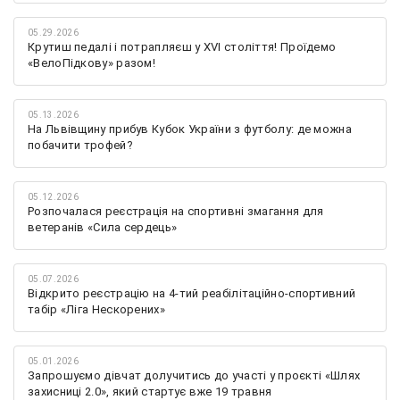
05.29.2026
Крутиш педалі і потрапляєш у XVI століття! Проїдемо
«ВелоПідкову» разом!
05.13.2026
На Львівщину прибув Кубок України з футболу: де можна
побачити трофей?
05.12.2026
Розпочалася реєстрація на спортивні змагання для
ветеранів «Сила сердець»
05.07.2026
Відкрито реєстрацію на 4-тий реабілітаційно-спортивний
табір «Ліга Нескорених»
05.01.2026
Запрошуємо дівчат долучитись до участі у проєкті «Шлях
захисниці 2.0», який стартує вже 19 травня