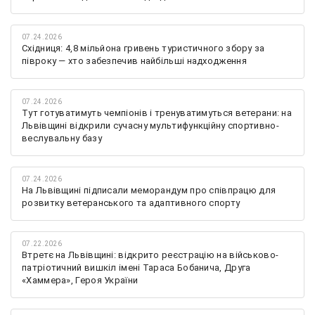
07.24.2026
Східниця: 4,8 мільйона гривень туристичного збору за
півроку — хто забезпечив найбільші надходження
07.24.2026
Тут готуватимуть чемпіонів і тренуватимуться ветерани: на
Львівщині відкрили сучасну мультифункційну спортивно-
веслувальну базу
07.24.2026
На Львівщині підписали меморандум про співпрацю для
розвитку ветеранського та адаптивного спорту
07.22.2026
Втретє на Львівщині: відкрито реєстрацію на військово-
патріотичний вишкіл імені Тараса Бобанича, Друга
«Хаммера», Героя України