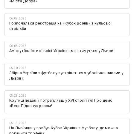
«Міста Добра»
06.09.2026
Розпочалася реєстрація на «Кубок Воїнів» з кульової
стрільби
06.08.2026
Ампфутболісти зі всієї України змагатимуться у Львові
05.30.2026
Збірна України з футболу зустрінеться з уболівальниками у
Львові!
05.29.2026
Крутиш педалі і потрапляєш у XVI століття! Проїдемо
«ВелоПідкову» разом!
05.13.2026
На Львівщину прибув Кубок України з футболу: де можна
побачити трофей?