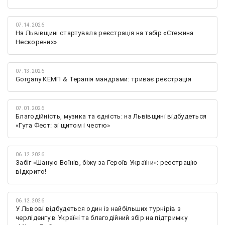
07.14.2026
На Львівщині стартувала реєстрація на табір «Стежина
Нескорених»
07.13.2026
Gorgany КЕМП & Терапія мандрами: триває реєстрація
07.01.2026
Благодійність, музика та єдність: на Львівщині відбудеться
«Гута Фест: зі щитом і честю»
06.12.2026
Забіг «Шаную Воїнів, біжу за Героїв України»: реєстрацію
відкрито!
06.12.2026
У Львові відбудеться один із найбільших турнірів з
черліденгу в Україні та благодійний збір на підтримку