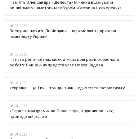
Памʼять Олександра «Шелеста» Міненка вшанували
вишкільним наметовим табором «Стежина Нескорених»
08.06.2026
Веслувальники зі Львівщини — переможці та призери
чемпіонату України
08.05.2026
Палата регіональних молодіжних конгресів розпочала
роботу: Львівщину представляє Олеся Садова
08.05.2026
«Україна — це Ти» — три дні знань, єдності та патріотизму!
08.04.2026
«Терапія мандрами» на Плаю: гори, відпочинок і час,
проведений разом
08.03.2026