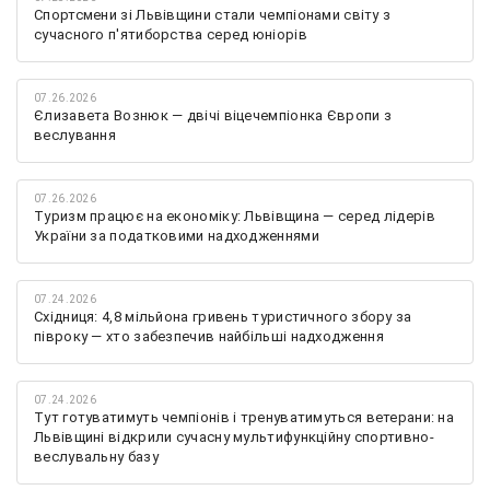
Спортсмени зі Львівщини стали чемпіонами світу з
сучасного п'ятиборства серед юніорів
07.26.2026
Єлизавета Вознюк — двічі віцечемпіонка Європи з
веслування
07.26.2026
Туризм працює на економіку: Львівщина — серед лідерів
України за податковими надходженнями
07.24.2026
Східниця: 4,8 мільйона гривень туристичного збору за
півроку — хто забезпечив найбільші надходження
07.24.2026
Тут готуватимуть чемпіонів і тренуватимуться ветерани: на
Львівщині відкрили сучасну мультифункційну спортивно-
веслувальну базу