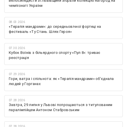
Велосипедисти зі Львівщини зібрали колекцію нагород на
чемпіонаті України
08.03.2026
«Терапія мандрами»: до середньовічної фортеці на
фестиваль «Ту Стань. Шлях Героя»
07.30.2026
Кубок Воїнів з більярдного спорту «Пул 8»: триває
реєстрація
07.29.2026
Гори, ватра і спільнота: як «Терапія мандрами» об’єднала
людей у Горганах
07.28.2026
Завтра, 29 липня у Львові попрощаються з титулованим
паралімпійцем Антоном Стабровським
07.28.2026