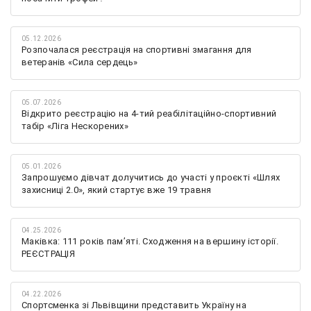
05.12.2026
Розпочалася реєстрація на спортивні змагання для
ветеранів «Сила сердець»
05.07.2026
Відкрито реєстрацію на 4-тий реабілітаційно-спортивний
табір «Ліга Нескорених»
05.01.2026
Запрошуємо дівчат долучитись до участі у проєкті «Шлях
захисниці 2.0», який стартує вже 19 травня
04.25.2026
Маківка: 111 років пам’яті. Сходження на вершину історії.
РЕЄСТРАЦІЯ
04.22.2026
Спортсменка зі Львівщини представить Україну на