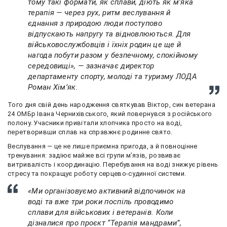
тому такі формати, як сплави, діють як м’яка
терапія — через рух, ритм веслування й
єднання з природою люди поступово
відпускають напругу та відновлюються. Для
військовослужбовців і їхніх родин це ще й
нагода побути разом у безпечному, спокійному
середовищі», — зазначає директор
департаменту спорту, молоді та туризму ЛОДА
Роман Хім’як.
Того дня свій день народження святкував Віктор, син ветерана
24 ОМБр Івана Чернихівського, який повернувся з російського
полону. Учасники привітали хлопчика просто на воді,
перетворивши сплав на справжнє родинне свято.
Веслування — це не лише приємна пригода, а й повноцінне
тренування: задіює майже всі групи м’язів, розвиває
витривалість і координацію. Перебування на воді знижує рівень
стресу та покращує роботу серцево-судинної системи.
«Ми організовуємо активний відпочинок на
воді та вже три роки поспіль проводимо
сплави для військових і ветеранів. Коли
дізналися про проєкт “Терапія мандрами”,