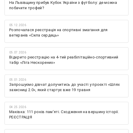
На Львівщину прибув Кубок України з футболу: де можна
побачити трофей?
05.12.2026
Розпочалася реєстрація на спортивні змагання для
ветеранів «Сила сердець»
05.07.2026
Відкрито реєстрацію на 4-тий реабілітаційно-спортивний
табір «Ліга Нескорених»
05.01.2026
Запрошуємо дівчат долучитись до участі у проєкті «Шлях
захисниці 2.0», який стартує вже 19 травня
04.25.2026
Маківка: 111 років пам’яті. Сходження на вершину історії.
РЕЄСТРАЦІЯ