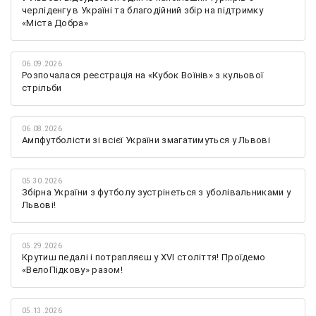
черліденгу в Україні та благодійний збір на підтримку
«Міста Добра»
06.09.2026
Розпочалася реєстрація на «Кубок Воїнів» з кульової
стрільби
06.08.2026
Ампфутболісти зі всієї України змагатимуться у Львові
05.30.2026
Збірна України з футболу зустрінеться з уболівальниками у
Львові!
05.29.2026
Крутиш педалі і потрапляєш у XVI століття! Проїдемо
«ВелоПідкову» разом!
05.13.2026