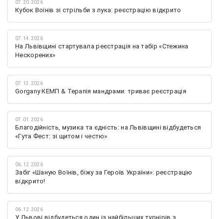
07.20.2026
Кубок Воїнів зі стрільби з лука: реєстрацію відкрито
07.14.2026
На Львівщині стартувала реєстрація на табір «Стежина
Нескорених»
07.13.2026
Gorgany КЕМП & Терапія мандрами: триває реєстрація
07.01.2026
Благодійність, музика та єдність: на Львівщині відбудеться
«Гута Фест: зі щитом і честю»
06.12.2026
Забіг «Шаную Воїнів, біжу за Героїв України»: реєстрацію
відкрито!
06.12.2026
У Львові відбудеться один із найбільших турнірів з