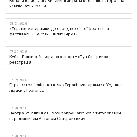
Велосипедисти зі Львівщини зібрали колекцію нагород на
чемпіонаті України
08.03.2026
«Терапія мандрами»: до середньовічної фортеці на
фестиваль «Ту Стань. Шлях Героя»
07.30.2026
Кубок Воїнів з більярдного спорту «Пул 8»: триває
реєстрація
07.29.2026
Гори, ватра і спільнота: як «Терапія мандрами» об’єднала
людей у Горганах
07.28.2026
Завтра, 29 липня у Львові попрощаються з титулованим
паралімпійцем Антоном Стабровським
07.28.2026