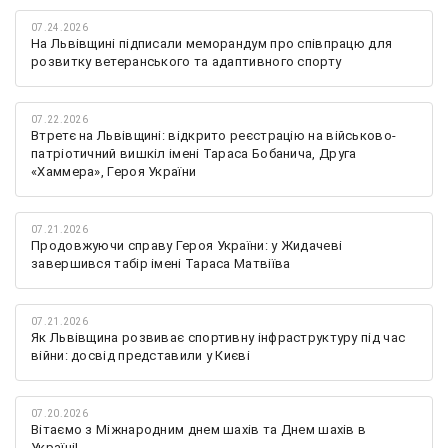
07.24.2026
На Львівщині підписали меморандум про співпрацю для
розвитку ветеранського та адаптивного спорту
07.22.2026
Втретє на Львівщині: відкрито реєстрацію на військово-
патріотичний вишкіл імені Тараса Бобанича, Друга
«Хаммера», Героя України
07.21.2026
Продовжуючи справу Героя України: у Жидачеві
завершився табір імені Тараса Матвіїва
07.21.2026
Як Львівщина розвиває спортивну інфраструктуру під час
війни: досвід представили у Києві
07.20.2026
Вітаємо з Міжнародним днем шахів та Днем шахів в
Україні!