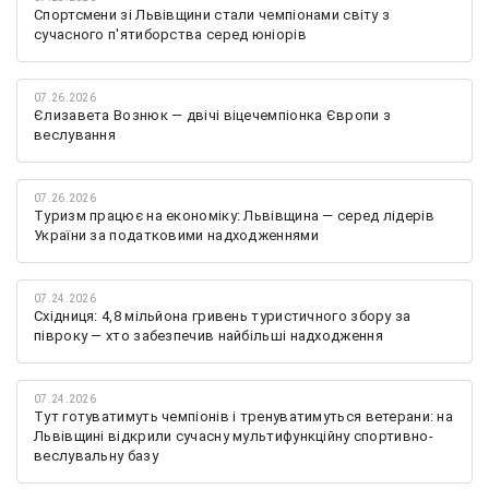
Спортсмени зі Львівщини стали чемпіонами світу з
сучасного п'ятиборства серед юніорів
07.26.2026
Єлизавета Вознюк — двічі віцечемпіонка Європи з
веслування
07.26.2026
Туризм працює на економіку: Львівщина — серед лідерів
України за податковими надходженнями
07.24.2026
Східниця: 4,8 мільйона гривень туристичного збору за
півроку — хто забезпечив найбільші надходження
07.24.2026
Тут готуватимуть чемпіонів і тренуватимуться ветерани: на
Львівщині відкрили сучасну мультифункційну спортивно-
веслувальну базу