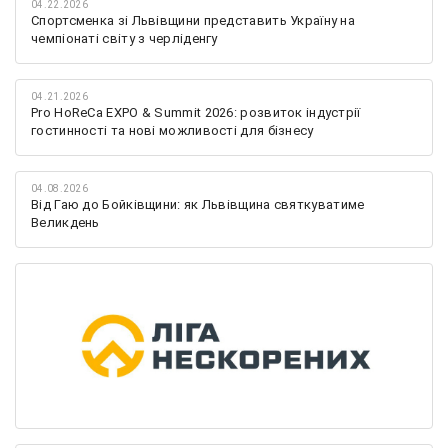
04.22.2026
Спортсменка зі Львівщини представить Україну на
чемпіонаті світу з черліденгу
04.21.2026
Pro HoReCa EXPO & Summit 2026: розвиток індустрії
гостинності та нові можливості для бізнесу
04.08.2026
Від Гаю до Бойківщини: як Львівщина святкуватиме
Великдень