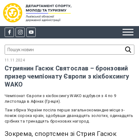
11.11.2024
Стриянин Гасюк Святослав – бронзовий
призер чемпіонату Європи з кікбоксингу
WAKO
Чемпіонат Європи з кікбоксингу WAKO відбувся з 4 по 9
листопада в Афінах (Греція).
Там збірна України посіла перше загальнокомандне місце з-
поміж сорока країн, здобувши дванадцять золотих, одинадцять
срібних та тринадцять бронзових нагород.
Зокрема, спортсмен зі Стрия Гасюк