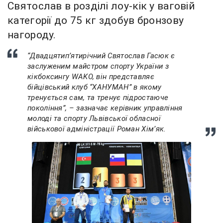
Святослав в розділі лоу-кік у ваговій
категорії до 75 кг здобув бронзову
нагороду.
“Двадцятипʼятирічний Святослав Гасюк є
заслуженим майстром спорту України з
кікбоксингу WAKO, він представляє
бійцівський клуб “ХАНУМАН” в якому
тренується сам, та тренує підростаюче
покоління”, – зазначає керівник управління
молоді та спорту Львівської обласної
військової адміністрації Роман Хімʼяк.