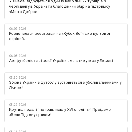
У Львові відбудеться один із найбільших турнірів з
черліденгу в Україні та благодійний збір на підтримку
«Міста Добра»
06.09.2026
Розпочалася реєстрація на «Кубок Воїнів» з кульової
стрільби
06.08.2026
Ампфутболісти зі всієї України змагатимуться у Львові
05.30.2026
Збірна України з футболу зустрінеться з уболівальниками у
Львові!
05.29.2026
Крутиш педалі і потрапляєш у XVI століття! Проїдемо
«ВелоПідкову» разом!
05.13.2026