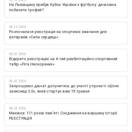
На Львівщину прибув Кубок України з футболу: де можна
побачити трофей?
05.12.2026
Розпочалася реєстрація на спортивні змагання для
ветеранів «Сила сердець»
05.07.2026
Відкрито реєстрацію на 4-тий реабілітаційно-спортивний
табір «Ліга Нескорених»
05.01.2026
Запрошуємо дівчат долучитись до участі у проєкті «Шлях
захисниці 2.0», який стартує вже 19 травня
04.25.2026
Маківка: 111 років пам’яті. Сходження на вершину історії.
РЕЄСТРАЦІЯ