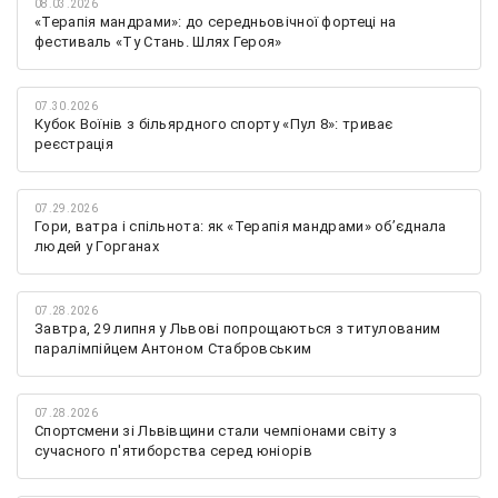
08.03.2026
«Терапія мандрами»: до середньовічної фортеці на
фестиваль «Ту Стань. Шлях Героя»
07.30.2026
Кубок Воїнів з більярдного спорту «Пул 8»: триває
реєстрація
07.29.2026
Гори, ватра і спільнота: як «Терапія мандрами» об’єднала
людей у Горганах
07.28.2026
Завтра, 29 липня у Львові попрощаються з титулованим
паралімпійцем Антоном Стабровським
07.28.2026
Спортсмени зі Львівщини стали чемпіонами світу з
сучасного п'ятиборства серед юніорів