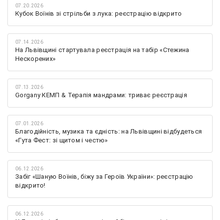
07.20.2026
Кубок Воїнів зі стрільби з лука: реєстрацію відкрито
07.14.2026
На Львівщині стартувала реєстрація на табір «Стежина
Нескорених»
07.13.2026
Gorgany КЕМП & Терапія мандрами: триває реєстрація
07.01.2026
Благодійність, музика та єдність: на Львівщині відбудеться
«Гута Фест: зі щитом і честю»
06.12.2026
Забіг «Шаную Воїнів, біжу за Героїв України»: реєстрацію
відкрито!
06.12.2026