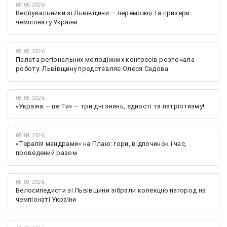
08.06.2026
Веслувальники зі Львівщини — переможці та призери
чемпіонату України
08.05.2026
Палата регіональних молодіжних конгресів розпочала
роботу: Львівщину представляє Олеся Садова
08.05.2026
«Україна — це Ти» — три дні знань, єдності та патріотизму!
08.04.2026
«Терапія мандрами» на Плаю: гори, відпочинок і час,
проведений разом
08.03.2026
Велосипедисти зі Львівщини зібрали колекцію нагород на
чемпіонаті України