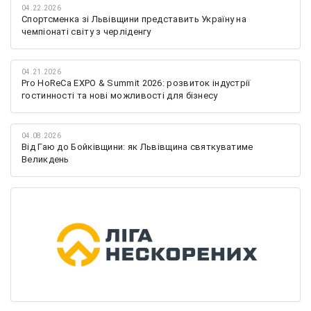
04.22.2026
Спортсменка зі Львівщини представить Україну на
чемпіонаті світу з черліденгу
04.21.2026
Pro HoReCa EXPO & Summit 2026: розвиток індустрії
гостинності та нові можливості для бізнесу
04.08.2026
Від Гаю до Бойківщини: як Львівщина святкуватиме
Великдень