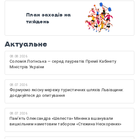
План заходів на
тиждень
Актуальне
08.08.2026
Соломія Логінська — серед лауреатів Премії Кабінету
Міністрів України
08.07.2026
Формуємо якісну мережу туристичних шляхів Львівщини:
доєднуйтеся до опитування
08.07.2026
Памʼять Олександра «Шелеста» Міненка вшанували
вишкільним наметовим табором «Стежина Нескорених»