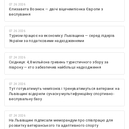
07.26.2026
Єлизавета Вознюк — двічі віцечемпіонка Європи з
веслування
07.26.2026
Туризм працює на економіку: Львівщина — серед лідерів
України за податковими надходженнями
07.24.2026
Східниця: 4,8 мільйона гривень туристичного збору за
півроку — хто забезпечив найбільші надходження
07.24.2026
Тут готуватимуть чемпіонів і тренуватимуться ветерани: на
Львівщині відкрили сучасну мультифункційну спортивно-
веслувальну базу
07.24.2026
На Львівщині підписали меморандум про співпрацю для
розвитку ветеранського та адаптивного спорту