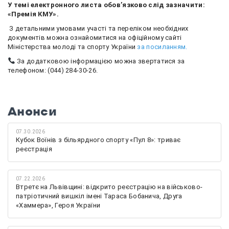
У темі електронного листа обов’язково слід зазначити:
«Премія КМУ».
З детальними умовами участі та переліком необхідних
документів можна ознайомитися на офіційному сайті
Міністерства молоді та спорту України
за посиланням.
За додатковою інформацією можна звертатися за
телефоном: (044) 284-30-26.
Анонси
07.30.2026
Кубок Воїнів з більярдного спорту «Пул 8»: триває
реєстрація
07.22.2026
Втретє на Львівщині: відкрито реєстрацію на військово-
патріотичний вишкіл імені Тараса Бобанича, Друга
«Хаммера», Героя України