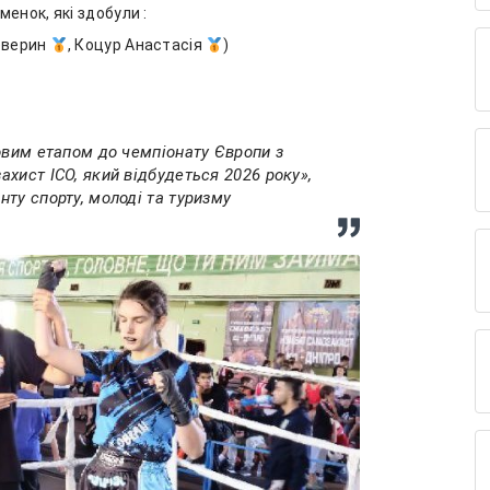
енок, які здобули :
Северин
, Коцур Анастасія
)
овим етапом до чемпіонату Європи з
хист ІСО, який відбудеться 2026 року»,
ту спорту, молоді та туризму