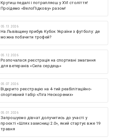
Крутиш педалі і потрапляєш у XVI століття!
Проїдемо «ВелоПідкову» разом!
05.13.2026
На Львівщину прибув Кубок України з футболу: де
можна побачити трофей?
05.12.2026
Розпочалася реєстрація на спортивні змагання
для ветеранів «Сила сердець»
05.07.2026
Відкрито реєстрацію на 4-тий реабілітаційно-
спортивний табір «Ліга Нескорених»
05.01.2026
Запрошуємо дівчат долучитись до участі у
проєкті «Шлях захисниці 2.0», який стартує вже 19
травня