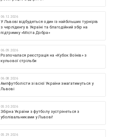
06.12.2026
У Львові відбудеться один із найбільших турнірів
з черліденгу в Україні та благодійний збір на
підтримку «Міста Добра»
06.09.2026
Розпочалася реєстрація на «Кубок Воїнів» з
кульової стрільби
06.08.2026
Ампфутболісти зі всієї України змагатимуться у
Львові
05.30.2026
Збірна України з футболу зустрінеться з
уболівальниками у Львові!
05.29.2026