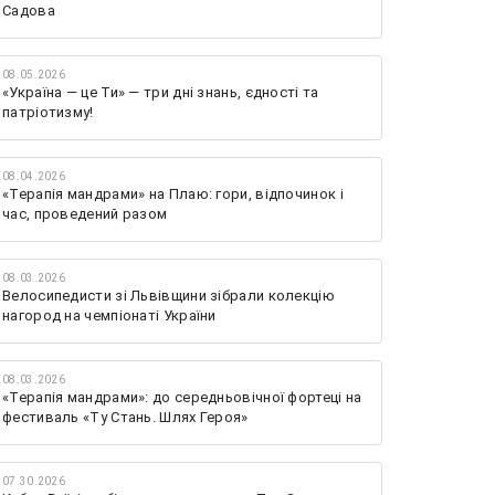
Садова
08.05.2026
«Україна — це Ти» — три дні знань, єдності та
патріотизму!
08.04.2026
«Терапія мандрами» на Плаю: гори, відпочинок і
час, проведений разом
08.03.2026
Велосипедисти зі Львівщини зібрали колекцію
нагород на чемпіонаті України
08.03.2026
«Терапія мандрами»: до середньовічної фортеці на
фестиваль «Ту Стань. Шлях Героя»
07.30.2026