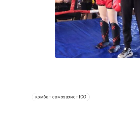
комбат самозахист ІСО