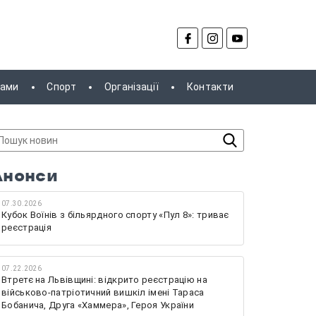
рами
Спорт
Організації
Контакти
Анонси
07.30.2026
Кубок Воїнів з більярдного спорту «Пул 8»: триває
реєстрація
07.22.2026
Втретє на Львівщині: відкрито реєстрацію на
військово-патріотичний вишкіл імені Тараса
Бобанича, Друга «Хаммера», Героя України