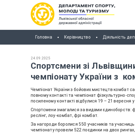
Головна
Керівництво
Діяльність де
24.09.2025
Спортсмени зі Львівщин
чемпіонату України з ко
Чемпіонат України з бойових мистецтв комбат са
повному контакті та чемпіонат фізкультурно-спо
посиленому контакті відбулися 19 – 21 вересня у
Спортсмени змагалися за видами єдиноборств: фр
реслінг, лоу-комбат, фрі комбат.
За нагороди боролися 550 учасників та учасниць 
чемпіонату провели 522 поєдинки на двох рингах, 