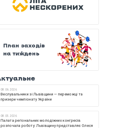
План заходів
на тиждень
Актуальне
08.06.2026
Веслувальники зі Львівщини — переможці та
призери чемпіонату України
08.05.2026
Палата регіональних молодіжних конгресів
розпочала роботу: Львівщину представляє Олеся