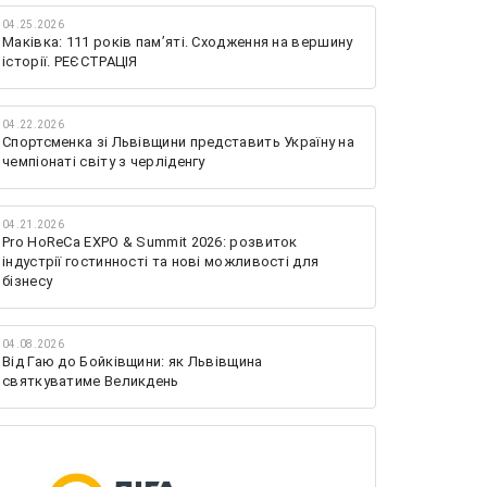
04.25.2026
Маківка: 111 років пам’яті. Сходження на вершину
історії. РЕЄСТРАЦІЯ
04.22.2026
Спортсменка зі Львівщини представить Україну на
чемпіонаті світу з черліденгу
04.21.2026
Pro HoReCa EXPO & Summit 2026: розвиток
індустрії гостинності та нові можливості для
бізнесу
04.08.2026
Від Гаю до Бойківщини: як Львівщина
святкуватиме Великдень