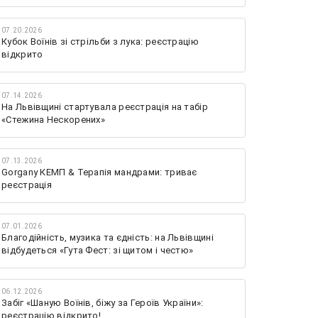
07.20.2026
Кубок Воїнів зі стрільби з лука: реєстрацію
відкрито
07.14.2026
На Львівщині стартувала реєстрація на табір
«Стежина Нескорених»
07.13.2026
Gorgany КЕМП & Терапія мандрами: триває
реєстрація
07.01.2026
Благодійність, музика та єдність: на Львівщині
відбудеться «Гута Фест: зі щитом і честю»
06.12.2026
Забіг «Шаную Воїнів, біжу за Героїв України»:
реєстрацію відкрито!