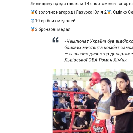
Львівщину представляли 14 спортсменів і спортсм
8 золотих нагород (Лазурко Юлія 2
, Смілко 
10 срібних медалей
3 бронзові медалі.
«Чемпіонат України був відбірк
бойових мистецтв комбат самоза
— зазначив директор департамен
Львівської ОВА Роман Хімʼяк.