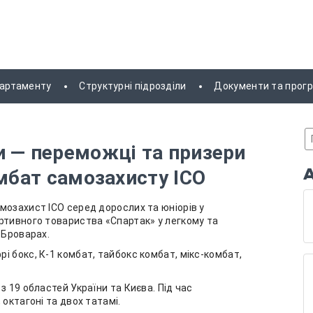
партаменту
Структурні підрозділи
Документи та прог
и — переможці та призери
мбат самозахисту ІСО
мозахист ІСО серед дорослих та юніорів у
ртивного товариства «Спартак» у легкому та
 Броварах.
і бокс, К-1 комбат, тайбокс комбат, мікс-комбат,
з 19 областей України та Києва. Під час
октагоні та двох татамі.