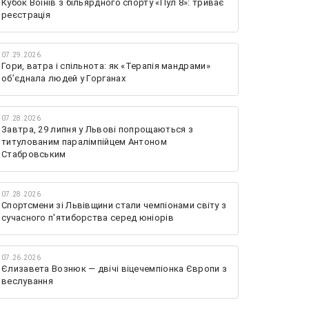
Кубок Воїнів з більярдного спорту «Пул 8»: триває
реєстрація
07.29.2026
Гори, ватра і спільнота: як «Терапія мандрами»
об’єднала людей у Горганах
07.28.2026
Завтра, 29 липня у Львові попрощаються з
титулованим паралімпійцем Антоном
Стабровським
07.28.2026
Спортсмени зі Львівщини стали чемпіонами світу з
сучасного п'ятиборства серед юніорів
07.26.2026
Єлизавета Вознюк — двічі віцечемпіонка Європи з
веслування