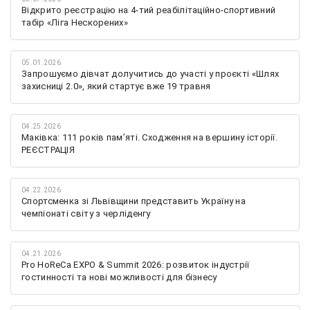
Відкрито реєстрацію на 4-тий реабілітаційно-спортивний
табір «Ліга Нескорених»
05.01.2026
Запрошуємо дівчат долучитись до участі у проєкті «Шлях
захисниці 2.0», який стартує вже 19 травня
04.25.2026
Маківка: 111 років пам’яті. Сходження на вершину історії.
РЕЄСТРАЦІЯ
04.22.2026
Спортсменка зі Львівщини представить Україну на
чемпіонаті світу з черліденгу
04.21.2026
Pro HoReCa EXPO & Summit 2026: розвиток індустрії
гостинності та нові можливості для бізнесу