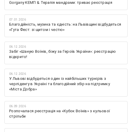
Gorgany КЕМП & Терапія мандрами: триває реєстрація
07.01.2026
Благодійність, музика та єдність: на Львівщині відбудеться
«Гута Фест: зі щитом і честю»
06.12.2026
Забіг «Шаную Воїнів, біжу за Героїв України»: реєстрацію
відкрито!
06.12.2026
У Львові відбудеться один із найбільших турнірів з
черліденгу в Україні та благодійний збір на підтримку
«Міста Добра»
06.09.2026
Розпочалася реєстрація на «Кубок Воїнів» з кульової
стрільби