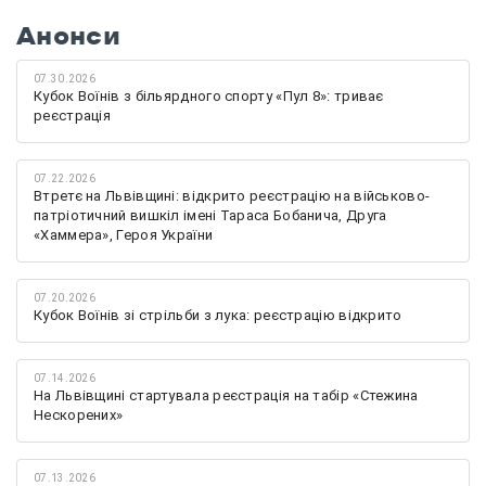
Анонси
07.30.2026
Кубок Воїнів з більярдного спорту «Пул 8»: триває
реєстрація
07.22.2026
Втретє на Львівщині: відкрито реєстрацію на військово-
патріотичний вишкіл імені Тараса Бобанича, Друга
«Хаммера», Героя України
07.20.2026
Кубок Воїнів зі стрільби з лука: реєстрацію відкрито
07.14.2026
На Львівщині стартувала реєстрація на табір «Стежина
Нескорених»
07.13.2026