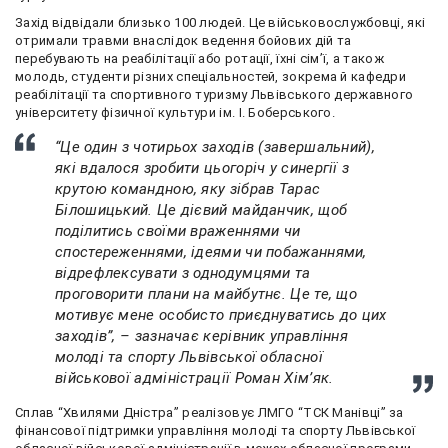
Захід відвідали близько 100 людей. Це військовослужбовці, які
отримали травми внаслідок ведення бойових дій та
перебувають на реабілітації або ротації, їхні сімʼї, а також
молодь, студенти різних спеціальностей, зокрема й кафедри
реабілітації та спортивного туризму Львівського державного
університету фізичної культури ім. І. Боберського.
“Це один з чотирьох заходів (завершальний),
які вдалося зробити цьогоріч у синергії з
крутою командною, яку зібрав Тарас
Білошицький. Це дієвий майданчик, щоб
поділитись своїми враженнями чи
спостереженнями, ідеями чи побажаннями,
відрефлексувати з однодумцями та
проговорити плани на майбутнє. Це те, що
мотивує мене особисто приєднуватись до цих
заходів”, – зазначає керівник управління
молоді та спорту Львівської обласної
військової адміністрації Роман Хімʼяк.
Сплав “Хвилями Дністра” реалізовує ЛМГО “ТСК Манівці” за
фінансової підтримки управління молоді та спорту Львівської