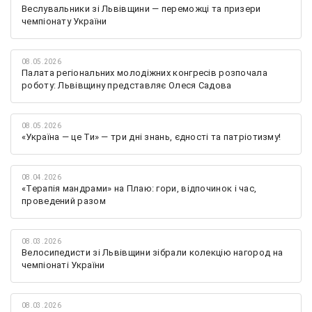
Веслувальники зі Львівщини — переможці та призери
чемпіонату України
08.05.2026
Палата регіональних молодіжних конгресів розпочала
роботу: Львівщину представляє Олеся Садова
08.05.2026
«Україна — це Ти» — три дні знань, єдності та патріотизму!
08.04.2026
«Терапія мандрами» на Плаю: гори, відпочинок і час,
проведений разом
08.03.2026
Велосипедисти зі Львівщини зібрали колекцію нагород на
чемпіонаті України
08.03.2026