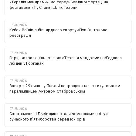
«Терапія мандрами»: до середньовічної фортеці на
фестиваль «Ту Стань. Шлях Героя»
07.30.2026
Кубок Воїнів з більярдного спорту «Пул 8»: триває
реєстрація
07.29.2026
Гори, ватра і спільнота: як «Терапія мандрами» об’єднала
людей у Горганах
07.28.2026
Завтра, 29 липня у Львові попрощаються з титулованим
паралімпійцем Антоном Стабровським
07.28.2026
Спортсмени зі Львівщини стали чемпіонами світу з
сучасного п'ятиборства серед юніорів