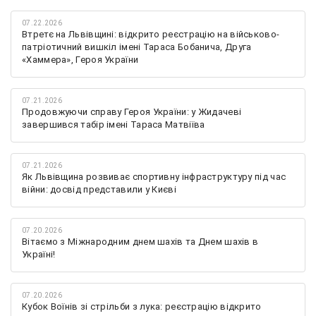
07.22.2026
Втретє на Львівщині: відкрито реєстрацію на військово-
патріотичний вишкіл імені Тараса Бобанича, Друга
«Хаммера», Героя України
07.21.2026
Продовжуючи справу Героя України: у Жидачеві
завершився табір імені Тараса Матвіїва
07.21.2026
Як Львівщина розвиває спортивну інфраструктуру під час
війни: досвід представили у Києві
07.20.2026
Вітаємо з Міжнародним днем шахів та Днем шахів в
Україні!
07.20.2026
Кубок Воїнів зі стрільби з лука: реєстрацію відкрито