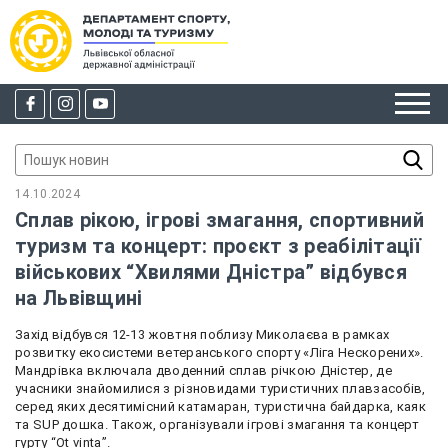
14.10.2024
Сплав рікою, ігрові змагання, спортивний
туризм та концерт: проєкт з реабілітації
військових “Хвилями Дністра” відбувся
на Львівщині
Захід відбувся 12-13 жовтня поблизу Миколаєва в рамках
розвитку екосистеми ветеранського спорту «Ліга Нескорених».
Мандрівка включала дводенний сплав річкою Дністер, де
учасники знайомилися з різновидами туристичних плавзасобів,
серед яких десятимісний катамаран, туристична байдарка, каяк
та SUP дошка. Також, організували ігрові змагання та концерт
гурту “
Ot vinta”.