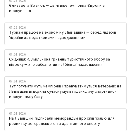
07.26.2026
Єлизавета Вознюк — двічі віцечемпіонка Європи з
веслування
07.26.2026
Туризм працює на економіку: Львівщина — серед лідерів
України за податковими надходженнями
07.24.2026
Східниця: 4,8 мільйона гривень туристичного збору за
півроку — хто забезпечив найбільші надходження
07.24.2026
Тут готуватимуть чемпіонів і тренуватимуться ветерани: на
Львівщині відкрили сучасну мультифункційну спортивно-
веслувальну базу
07.24.2026
На Львівщині підписали меморандум про співпрацю для
розвитку ветеранського та адаптивного спорту