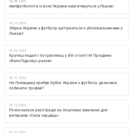
06.08.2026
Ампфутболісти зі всієї України змагатимуться у Львові
05.30.2026
Збірна України з футболу зустрінеться з уболівальниками у
Львові!
05.29.2026
Крутиш педалі і потрапляєш у XVI століття! Проїдемо
«ВелоПідкову» разом!
05.13.2026
На Львівщину прибув Кубок України з футболу: де можна
побачити трофей?
05.12.2026
Розпочалася реєстрація на спортивні змагання для
ветеранів «Сила сердець»
05.07.2026